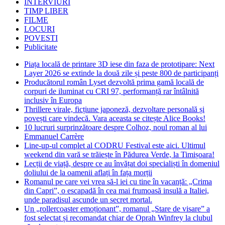
INTERVIURI
TIMP LIBER
FILME
LOCURI
POVESTI
Publicitate
Piața locală de printare 3D iese din faza de prototipare: Next
Layer 2026 se extinde la două zile și peste 800 de participanți
Producătorul român Lyset dezvoltă prima gamă locală de
corpuri de iluminat cu CRI 97, performanță rar întâlnită
inclusiv în Europa
Thrillere virale, ficțiune japoneză, dezvoltare personală și
povești care vindecă. Vara aceasta se citește Alice Books!
10 lucruri surprinzătoare despre Colhoz, noul roman al lui
Emmanuel Carrère
Line-up-ul complet al CODRU Festival este aici. Ultimul
weekend din vară se trăiește în Pădurea Verde, la Timișoara!
Lecții de viață, despre ce au învățat doi specialiști în domeniul
doliului de la oamenii aflați în fața morții
Romanul pe care vei vrea să-l iei cu tine în vacanță: „Crima
din Capri”, o escapadă în cea mai frumoasă insulă a Italiei,
unde paradisul ascunde un secret mortal.
Un „rollercoaster emoționant”, romanul „Stare de visare” a
fost selectat și recomandat chiar de Oprah Winfrey la clubul