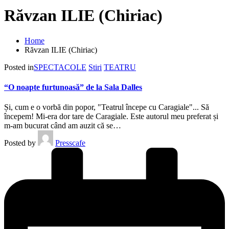
Răvzan ILIE (Chiriac)
Home
Răvzan ILIE (Chiriac)
Posted in
SPECTACOLE
Stiri
TEATRU
“O noapte furtunoasă” de la Sala Dalles
Și, cum e o vorbă din popor, "Teatrul începe cu Caragiale"... Să
începem! Mi-era dor tare de Caragiale. Este autorul meu preferat și
m-am bucurat când am auzit că se…
Posted by
Presscafe