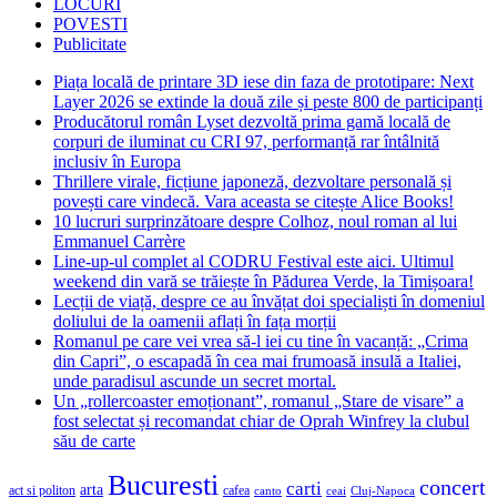
LOCURI
POVESTI
Publicitate
Piața locală de printare 3D iese din faza de prototipare: Next
Layer 2026 se extinde la două zile și peste 800 de participanți
Producătorul român Lyset dezvoltă prima gamă locală de
corpuri de iluminat cu CRI 97, performanță rar întâlnită
inclusiv în Europa
Thrillere virale, ficțiune japoneză, dezvoltare personală și
povești care vindecă. Vara aceasta se citește Alice Books!
10 lucruri surprinzătoare despre Colhoz, noul roman al lui
Emmanuel Carrère
Line-up-ul complet al CODRU Festival este aici. Ultimul
weekend din vară se trăiește în Pădurea Verde, la Timișoara!
Lecții de viață, despre ce au învățat doi specialiști în domeniul
doliului de la oamenii aflați în fața morții
Romanul pe care vei vrea să-l iei cu tine în vacanță: „Crima
din Capri”, o escapadă în cea mai frumoasă insulă a Italiei,
unde paradisul ascunde un secret mortal.
Un „rollercoaster emoționant”, romanul „Stare de visare” a
fost selectat și recomandat chiar de Oprah Winfrey la clubul
său de carte
Bucuresti
concert
carti
arta
act si politon
cafea
canto
ceai
Cluj-Napoca