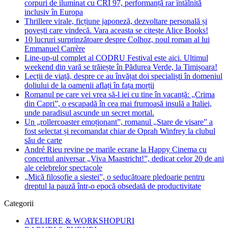
corpuri de iluminat cu CRI 97, performanță rar întâlnită
inclusiv în Europa
Thrillere virale, ficțiune japoneză, dezvoltare personală și
povești care vindecă. Vara aceasta se citește Alice Books!
10 lucruri surprinzătoare despre Colhoz, noul roman al lui
Emmanuel Carrère
Line-up-ul complet al CODRU Festival este aici. Ultimul
weekend din vară se trăiește în Pădurea Verde, la Timișoara!
Lecții de viață, despre ce au învățat doi specialiști în domeniul
doliului de la oamenii aflați în fața morții
Romanul pe care vei vrea să-l iei cu tine în vacanță: „Crima
din Capri”, o escapadă în cea mai frumoasă insulă a Italiei,
unde paradisul ascunde un secret mortal.
Un „rollercoaster emoționant”, romanul „Stare de visare” a
fost selectat și recomandat chiar de Oprah Winfrey la clubul
său de carte
André Rieu revine pe marile ecrane la Happy Cinema cu
concertul aniversar „Viva Maastricht!”, dedicat celor 20 de ani
ale celebrelor spectacole
„Mică filosofie a siestei”, o seducătoare pledoarie pentru
dreptul la pauză într-o epocă obsedată de productivitate
Categorii
ATELIERE & WORKSHOPURI