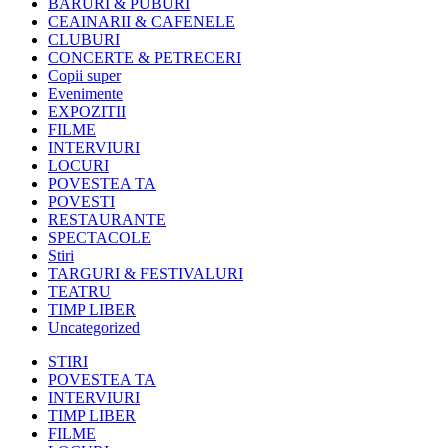
BARURI & PUBURI
CEAINARII & CAFENELE
CLUBURI
CONCERTE & PETRECERI
Copii super
Evenimente
EXPOZITII
FILME
INTERVIURI
LOCURI
POVESTEA TA
POVESTI
RESTAURANTE
SPECTACOLE
Stiri
TARGURI & FESTIVALURI
TEATRU
TIMP LIBER
Uncategorized
STIRI
POVESTEA TA
INTERVIURI
TIMP LIBER
FILME