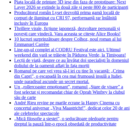
Piața locală de printare 3D iese din faza de prototipare: Next
Layer 2026 se extinde la două zile și peste 800 de participanți
Producătorul român Lyset dezvoltă prima gamă locală de
corpuri de iluminat cu CRI 97, performanță rar întâlnită
inclusiv în Europa
Thrillere virale, ficțiune japoneză, dezvoltare personală și
povești care vindecă. Vara aceasta se citește Alice Books!
10 lucruri surprinzătoare despre Colhoz, noul roman al lui
Emmanuel Carrère
Line-up-ul complet al CODRU Festival este aici. Ultimul
weekend din vară se trăiește în Pădurea Verde, la Timișoara!
Lecții de viață, despre ce au învățat doi specialiști în domeniul
doliului de la oamenii aflați în fața morții
Romanul pe care vei vrea să-l iei cu tine în vacanță: „Crima
din Capri”, o escapadă în cea mai frumoasă insulă a Italiei,
unde paradisul ascunde un secret mortal.
Un „rollercoaster emoționant”, romanul „Stare de visare” a
fost selectat și recomandat chiar de Oprah Winfrey la clubul
său de carte
André Rieu revine pe marile ecrane la Happy Cinema cu
concertul aniversar „Viva Maastricht!”, dedicat celor 20 de ani
ale celebrelor spectacole
„Mică filosofie a siestei”, o seducătoare pledoarie pentru
dreptul la pauză într-o epocă obsedată de productivitate