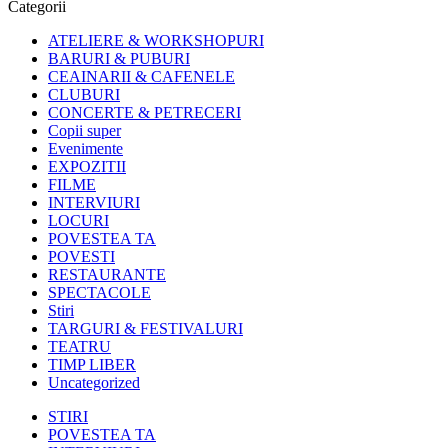
Categorii
ATELIERE & WORKSHOPURI
BARURI & PUBURI
CEAINARII & CAFENELE
CLUBURI
CONCERTE & PETRECERI
Copii super
Evenimente
EXPOZITII
FILME
INTERVIURI
LOCURI
POVESTEA TA
POVESTI
RESTAURANTE
SPECTACOLE
Stiri
TARGURI & FESTIVALURI
TEATRU
TIMP LIBER
Uncategorized
STIRI
POVESTEA TA