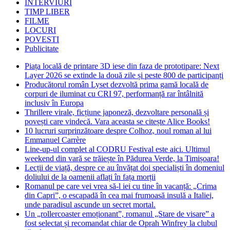
INTERVIURI
TIMP LIBER
FILME
LOCURI
POVESTI
Publicitate
Piața locală de printare 3D iese din faza de prototipare: Next
Layer 2026 se extinde la două zile și peste 800 de participanți
Producătorul român Lyset dezvoltă prima gamă locală de
corpuri de iluminat cu CRI 97, performanță rar întâlnită
inclusiv în Europa
Thrillere virale, ficțiune japoneză, dezvoltare personală și
povești care vindecă. Vara aceasta se citește Alice Books!
10 lucruri surprinzătoare despre Colhoz, noul roman al lui
Emmanuel Carrère
Line-up-ul complet al CODRU Festival este aici. Ultimul
weekend din vară se trăiește în Pădurea Verde, la Timișoara!
Lecții de viață, despre ce au învățat doi specialiști în domeniul
doliului de la oamenii aflați în fața morții
Romanul pe care vei vrea să-l iei cu tine în vacanță: „Crima
din Capri”, o escapadă în cea mai frumoasă insulă a Italiei,
unde paradisul ascunde un secret mortal.
Un „rollercoaster emoționant”, romanul „Stare de visare” a
fost selectat și recomandat chiar de Oprah Winfrey la clubul