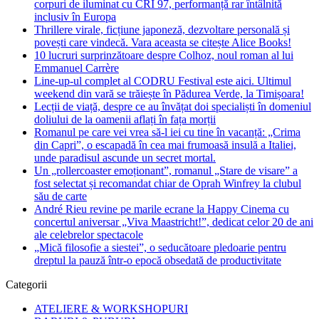
corpuri de iluminat cu CRI 97, performanță rar întâlnită
inclusiv în Europa
Thrillere virale, ficțiune japoneză, dezvoltare personală și
povești care vindecă. Vara aceasta se citește Alice Books!
10 lucruri surprinzătoare despre Colhoz, noul roman al lui
Emmanuel Carrère
Line-up-ul complet al CODRU Festival este aici. Ultimul
weekend din vară se trăiește în Pădurea Verde, la Timișoara!
Lecții de viață, despre ce au învățat doi specialiști în domeniul
doliului de la oamenii aflați în fața morții
Romanul pe care vei vrea să-l iei cu tine în vacanță: „Crima
din Capri”, o escapadă în cea mai frumoasă insulă a Italiei,
unde paradisul ascunde un secret mortal.
Un „rollercoaster emoționant”, romanul „Stare de visare” a
fost selectat și recomandat chiar de Oprah Winfrey la clubul
său de carte
André Rieu revine pe marile ecrane la Happy Cinema cu
concertul aniversar „Viva Maastricht!”, dedicat celor 20 de ani
ale celebrelor spectacole
„Mică filosofie a siestei”, o seducătoare pledoarie pentru
dreptul la pauză într-o epocă obsedată de productivitate
Categorii
ATELIERE & WORKSHOPURI