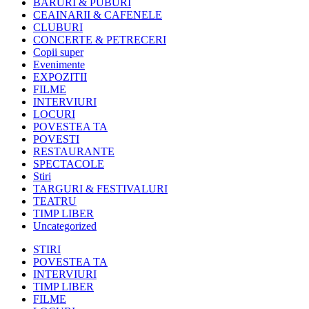
BARURI & PUBURI
CEAINARII & CAFENELE
CLUBURI
CONCERTE & PETRECERI
Copii super
Evenimente
EXPOZITII
FILME
INTERVIURI
LOCURI
POVESTEA TA
POVESTI
RESTAURANTE
SPECTACOLE
Stiri
TARGURI & FESTIVALURI
TEATRU
TIMP LIBER
Uncategorized
STIRI
POVESTEA TA
INTERVIURI
TIMP LIBER
FILME