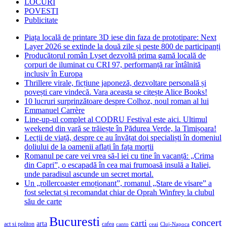
LOCURI
POVESTI
Publicitate
Piața locală de printare 3D iese din faza de prototipare: Next
Layer 2026 se extinde la două zile și peste 800 de participanți
Producătorul român Lyset dezvoltă prima gamă locală de
corpuri de iluminat cu CRI 97, performanță rar întâlnită
inclusiv în Europa
Thrillere virale, ficțiune japoneză, dezvoltare personală și
povești care vindecă. Vara aceasta se citește Alice Books!
10 lucruri surprinzătoare despre Colhoz, noul roman al lui
Emmanuel Carrère
Line-up-ul complet al CODRU Festival este aici. Ultimul
weekend din vară se trăiește în Pădurea Verde, la Timișoara!
Lecții de viață, despre ce au învățat doi specialiști în domeniul
doliului de la oamenii aflați în fața morții
Romanul pe care vei vrea să-l iei cu tine în vacanță: „Crima
din Capri”, o escapadă în cea mai frumoasă insulă a Italiei,
unde paradisul ascunde un secret mortal.
Un „rollercoaster emoționant”, romanul „Stare de visare” a
fost selectat și recomandat chiar de Oprah Winfrey la clubul
său de carte
Bucuresti
concert
carti
arta
act si politon
cafea
canto
ceai
Cluj-Napoca