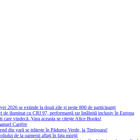
yer 2026 se extinde la două zile și peste 800 de participanți
 de iluminat cu CRI 97, performanță rar întâlnită inclusiv în Europa
ști care vindecă. Vara aceasta se citește Alice Books!
manuel Carrère
d din vară se trăiește în Pădurea Verde, la Timișoara!
oliului de la oamenii aflați în fața morții