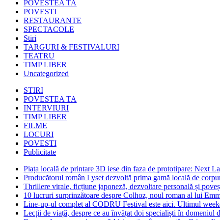
POVESTEA TA
POVESTI
RESTAURANTE
SPECTACOLE
Stiri
TARGURI & FESTIVALURI
TEATRU
TIMP LIBER
Uncategorized
STIRI
POVESTEA TA
INTERVIURI
TIMP LIBER
FILME
LOCURI
POVESTI
Publicitate
Piața locală de printare 3D iese din faza de prototipare: Next La
Producătorul român Lyset dezvoltă prima gamă locală de corpuri
Thrillere virale, ficțiune japoneză, dezvoltare personală și pove
10 lucruri surprinzătoare despre Colhoz, noul roman al lui Em
Line-up-ul complet al CODRU Festival este aici. Ultimul weeken
Lecții de viață, despre ce au învățat doi specialiști în domeniul d