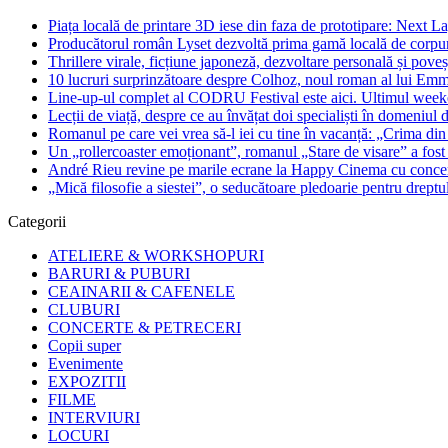
Piața locală de printare 3D iese din faza de prototipare: Next La
Producătorul român Lyset dezvoltă prima gamă locală de corpuri
Thrillere virale, ficțiune japoneză, dezvoltare personală și pove
10 lucruri surprinzătoare despre Colhoz, noul roman al lui Em
Line-up-ul complet al CODRU Festival este aici. Ultimul weeken
Lecții de viață, despre ce au învățat doi specialiști în domeniul d
Romanul pe care vei vrea să-l iei cu tine în vacanță: „Crima din
Un „rollercoaster emoționant”, romanul „Stare de visare” a fost
André Rieu revine pe marile ecrane la Happy Cinema cu concertu
„Mică filosofie a siestei”, o seducătoare pledoarie pentru dreptu
Categorii
ATELIERE & WORKSHOPURI
BARURI & PUBURI
CEAINARII & CAFENELE
CLUBURI
CONCERTE & PETRECERI
Copii super
Evenimente
EXPOZITII
FILME
INTERVIURI
LOCURI