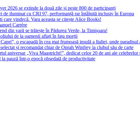
yer 2026 se extinde la două zile și peste 800 de participanți
 de iluminat cu CRI 97, performanță rar întâlnită inclusiv în Europa
ști care vindecă. Vara aceasta se citește Alice Books!
manuel Carrère
d din vară se trăiește în Pădurea Verde, la Timișoara!
oliului de la oamenii aflați în fața morții
 Capri”, o escapadă în cea mai frumoasă insulă a Italiei, unde paradisul
 selectat și recomandat chiar de Oprah Winfrey la clubul său de carte
l aniversar „Viva Maastricht!”, dedicat celor 20 de ani ale celebrelor 
l la pauză într-o epocă obsedată de productivitate