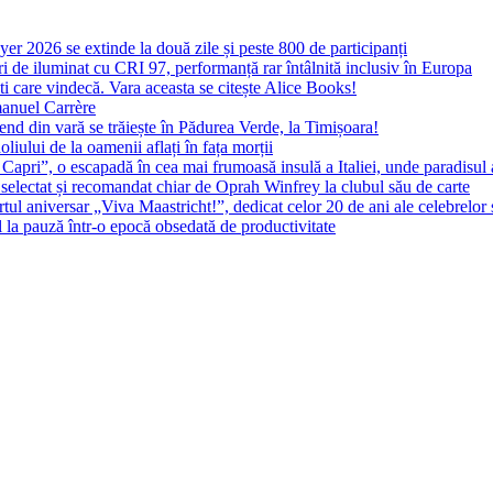
yer 2026 se extinde la două zile și peste 800 de participanți
 de iluminat cu CRI 97, performanță rar întâlnită inclusiv în Europa
ști care vindecă. Vara aceasta se citește Alice Books!
manuel Carrère
d din vară se trăiește în Pădurea Verde, la Timișoara!
oliului de la oamenii aflați în fața morții
 Capri”, o escapadă în cea mai frumoasă insulă a Italiei, unde paradisul
 selectat și recomandat chiar de Oprah Winfrey la clubul său de carte
l aniversar „Viva Maastricht!”, dedicat celor 20 de ani ale celebrelor 
l la pauză într-o epocă obsedată de productivitate