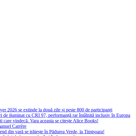
yer 2026 se extinde la două zile și peste 800 de participanți
 de iluminat cu CRI 97, performanță rar întâlnită inclusiv în Europa
ști care vindecă. Vara aceasta se citește Alice Books!
manuel Carrère
d din vară se trăiește în Pădurea Verde, la Timișoara!