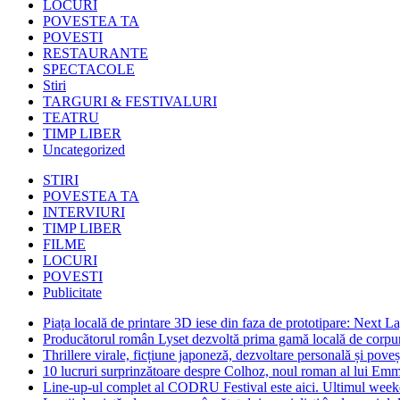
LOCURI
POVESTEA TA
POVESTI
RESTAURANTE
SPECTACOLE
Stiri
TARGURI & FESTIVALURI
TEATRU
TIMP LIBER
Uncategorized
STIRI
POVESTEA TA
INTERVIURI
TIMP LIBER
FILME
LOCURI
POVESTI
Publicitate
Piața locală de printare 3D iese din faza de prototipare: Next La
Producătorul român Lyset dezvoltă prima gamă locală de corpuri
Thrillere virale, ficțiune japoneză, dezvoltare personală și pove
10 lucruri surprinzătoare despre Colhoz, noul roman al lui Em
Line-up-ul complet al CODRU Festival este aici. Ultimul weeken