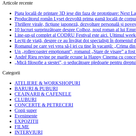
Articole recente
Piața locală de printare 3D iese din faza de prototipare: Next La
Producătorul român Lyset dezvoltă prima gamă locală de corpuri
Thrillere virale, ficțiune japoneză, dezvoltare personală și pove
10 lucruri surprinzătoare despre Colhoz, noul roman al lui Em
Line-up-ul complet al CODRU Festival este aici. Ultimul weeken
Lecții de viață, despre ce au învățat doi specialiști în domeniul d
Romanul pe care vei vrea să-l iei cu tine în vacanță: „Crima din
Un „rollercoaster emoționant”, romanul „Stare de visare” a fost
André Rieu revine pe marile ecrane la Happy Cinema cu concertu
„Mică filosofie a siestei”, o seducătoare pledoarie pentru dreptu
Categorii
ATELIERE & WORKSHOPURI
BARURI & PUBURI
CEAINARII & CAFENELE
CLUBURI
CONCERTE & PETRECERI
Copii super
Evenimente
EXPOZITII
FILME
INTERVIURI