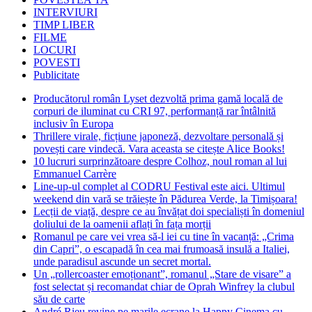
INTERVIURI
TIMP LIBER
FILME
LOCURI
POVESTI
Publicitate
Producătorul român Lyset dezvoltă prima gamă locală de
corpuri de iluminat cu CRI 97, performanță rar întâlnită
inclusiv în Europa
Thrillere virale, ficțiune japoneză, dezvoltare personală și
povești care vindecă. Vara aceasta se citește Alice Books!
10 lucruri surprinzătoare despre Colhoz, noul roman al lui
Emmanuel Carrère
Line-up-ul complet al CODRU Festival este aici. Ultimul
weekend din vară se trăiește în Pădurea Verde, la Timișoara!
Lecții de viață, despre ce au învățat doi specialiști în domeniul
doliului de la oamenii aflați în fața morții
Romanul pe care vei vrea să-l iei cu tine în vacanță: „Crima
din Capri”, o escapadă în cea mai frumoasă insulă a Italiei,
unde paradisul ascunde un secret mortal.
Un „rollercoaster emoționant”, romanul „Stare de visare” a
fost selectat și recomandat chiar de Oprah Winfrey la clubul
său de carte
André Rieu revine pe marile ecrane la Happy Cinema cu