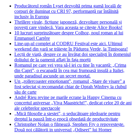
Producătorul român Lyset dezvoltă prima gamă locală de
corpuri de iluminat cu CRI 97, performanță rar întâlnită
inclusiv în Europa
Thrillere virale, ficțiune japoneză, dezvoltare personală și
povești care vindecă. Vara aceasta se citește Alice Books!
10 lucruri surprinzătoare despre Colhoz, noul roman al lui
Emmanuel Carrère
Line-up-ul complet al CODRU Festival este aici. Ultimul
weekend din vară se trăiește în Pădurea Verde, la Timișoara!
Lecții de viață, despre ce au învățat doi specialiști în domeniul
doliului de la oamenii aflați în fața morții
Romanul pe care vei vrea să-l iei cu tine în vacanță: „Crima
din Capri”, o escapadă în cea mai frumoasă insulă a Italiei,
unde paradisul ascunde un secret mortal.
Un „rollercoaster emoționant”, romanul „Stare de visare” a
fost selectat și recomandat chiar de Oprah Winfrey la clubul
său de carte
André Rieu revine pe marile ecrane la Happy Cinema cu
concertul aniversar „Viva Maastricht!”, dedicat celor 20 de ani
ale celebrelor spectacole
„Mică filosofie a siestei”, o seducătoare pledoarie pentru
dreptul la pauză într-o epocă obsedată de productivitate
Christopher Nolan o filmează, Stephen Fry o repovestește.
Două noi călătorii in universul „Odiseei” lui Homer