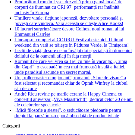
Producătorul român Lyset dezvoltă prima gamă locală de
corpuri de iluminat cu CRI 97, performanță rar întâlnită
inclusiv în Europa
Thrillere virale, ficțiune japoneză, dezvoltare personală și
povești care vindecă. Vara aceasta se citește Alice Books!
10 lucruri surprinzătoare despre Colhoz, noul roman al lui
Emmanuel Carrère
Line-up-ul complet al CODRU Festival este aici. Ultimul
weekend din vară se trăiește în Pădurea Verde, la Timișoara!
Lecții de viață, despre ce au învățat doi specialiști în domeniul
doliului de la oamenii aflați în fața morții
Romanul pe care vei vrea să-l iei cu tine în vacanță: „Crima
din Capri”, o escapadă în cea mai frumoasă insulă a Italiei,
unde paradisul ascunde un secret mortal.
Un „rollercoaster emoționant”, romanul „Stare de visare” a
fost selectat și recomandat chiar de Oprah Winfrey la clubul
său de carte
André Rieu revine pe marile ecrane la Happy Cinema cu
concertul aniversar „Viva Maastricht!”, dedicat celor 20 de ani
ale celebrelor spectacole
„Mică filosofie a siestei”, o seducătoare pledoarie pentru
dreptul la pauză într-o epocă obsedată de productivitate
Categorii