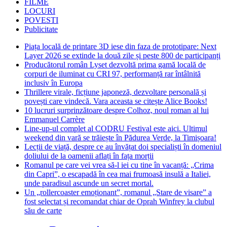
FILME
LOCURI
POVESTI
Publicitate
Piața locală de printare 3D iese din faza de prototipare: Next
Layer 2026 se extinde la două zile și peste 800 de participanți
Producătorul român Lyset dezvoltă prima gamă locală de
corpuri de iluminat cu CRI 97, performanță rar întâlnită
inclusiv în Europa
Thrillere virale, ficțiune japoneză, dezvoltare personală și
povești care vindecă. Vara aceasta se citește Alice Books!
10 lucruri surprinzătoare despre Colhoz, noul roman al lui
Emmanuel Carrère
Line-up-ul complet al CODRU Festival este aici. Ultimul
weekend din vară se trăiește în Pădurea Verde, la Timișoara!
Lecții de viață, despre ce au învățat doi specialiști în domeniul
doliului de la oamenii aflați în fața morții
Romanul pe care vei vrea să-l iei cu tine în vacanță: „Crima
din Capri”, o escapadă în cea mai frumoasă insulă a Italiei,
unde paradisul ascunde un secret mortal.
Un „rollercoaster emoționant”, romanul „Stare de visare” a
fost selectat și recomandat chiar de Oprah Winfrey la clubul
său de carte