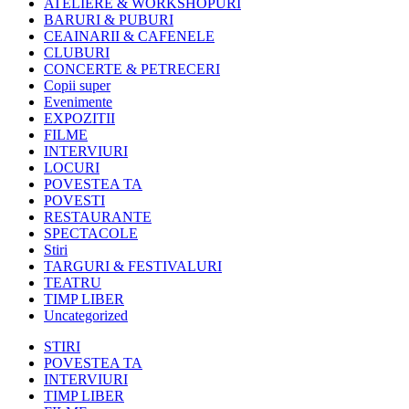
ATELIERE & WORKSHOPURI
BARURI & PUBURI
CEAINARII & CAFENELE
CLUBURI
CONCERTE & PETRECERI
Copii super
Evenimente
EXPOZITII
FILME
INTERVIURI
LOCURI
POVESTEA TA
POVESTI
RESTAURANTE
SPECTACOLE
Stiri
TARGURI & FESTIVALURI
TEATRU
TIMP LIBER
Uncategorized
STIRI
POVESTEA TA
INTERVIURI
TIMP LIBER