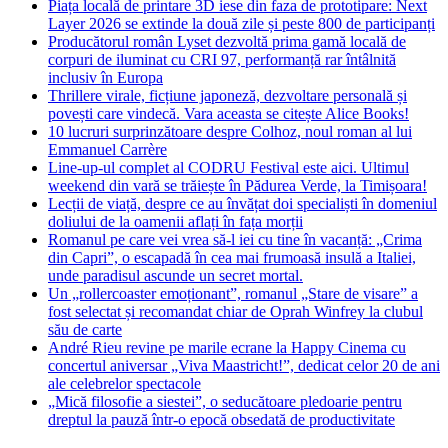
Piața locală de printare 3D iese din faza de prototipare: Next
Layer 2026 se extinde la două zile și peste 800 de participanți
Producătorul român Lyset dezvoltă prima gamă locală de
corpuri de iluminat cu CRI 97, performanță rar întâlnită
inclusiv în Europa
Thrillere virale, ficțiune japoneză, dezvoltare personală și
povești care vindecă. Vara aceasta se citește Alice Books!
10 lucruri surprinzătoare despre Colhoz, noul roman al lui
Emmanuel Carrère
Line-up-ul complet al CODRU Festival este aici. Ultimul
weekend din vară se trăiește în Pădurea Verde, la Timișoara!
Lecții de viață, despre ce au învățat doi specialiști în domeniul
doliului de la oamenii aflați în fața morții
Romanul pe care vei vrea să-l iei cu tine în vacanță: „Crima
din Capri”, o escapadă în cea mai frumoasă insulă a Italiei,
unde paradisul ascunde un secret mortal.
Un „rollercoaster emoționant”, romanul „Stare de visare” a
fost selectat și recomandat chiar de Oprah Winfrey la clubul
său de carte
André Rieu revine pe marile ecrane la Happy Cinema cu
concertul aniversar „Viva Maastricht!”, dedicat celor 20 de ani
ale celebrelor spectacole
„Mică filosofie a siestei”, o seducătoare pledoarie pentru
dreptul la pauză într-o epocă obsedată de productivitate