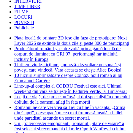
INTERVIURI
TIMP LIBER
FILME
LOCURI
POVESTI
Publicitate
Piața locală de printare 3D iese din faza de prototipare: Next
Layer 2026 se extinde la două zile și peste 800 de participanți
Producătorul român Lyset dezvoltă prima gamă locală de
corpuri de iluminat cu CRI 97, performanță rar întâlnită
inclusiv în Europa
Thrillere virale, ficțiune japoneză, dezvoltare personală și
povești care vindecă. Vara aceasta se citește Alice Books!
10 lucruri surprinzătoare despre Colhoz, noul roman al lui
Emmanuel Carrère
Line-up-ul complet al CODRU Festival este aici. Ultimul
weekend din vară se trăiește în Pădurea Verde, la Timișoara!
Lecții de viață, despre ce au învățat doi specialiști în domeniul
doliului de la oamenii aflați în fața morții
Romanul pe care vei vrea să-l iei cu tine în vacanță: „Crima
din Capri”, o escapadă în cea mai frumoasă insulă a Italiei,
unde paradisul ascunde un secret mortal.
Un „rollercoaster emoționant”, romanul „Stare de visare” a
fost selectat și recomandat chiar de Oprah Winfrey la clubul