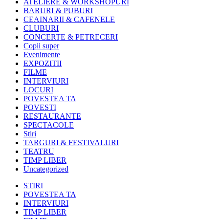
ATELIERE & WORKSHOPURI
BARURI & PUBURI
CEAINARII & CAFENELE
CLUBURI
CONCERTE & PETRECERI
Copii super
Evenimente
EXPOZITII
FILME
INTERVIURI
LOCURI
POVESTEA TA
POVESTI
RESTAURANTE
SPECTACOLE
Stiri
TARGURI & FESTIVALURI
TEATRU
TIMP LIBER
Uncategorized
STIRI
POVESTEA TA
INTERVIURI
TIMP LIBER