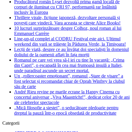
Producătorul român Lyset dezvoltă prima gamă locală de
corpuri de iluminat cu CRI 97, performanță rar întâlnită
inclusiv în Europa
Thrillere virale, ficțiune japoneză, dezvoltare personală și
povești care vindecă. Vara aceasta se citește Alice Books!
10 lucruri surprinzătoare despre Colhoz, noul roman al lui
Emmanuel Carrère
Line-up-ul complet al CODRU Festival este aici. Ultimul
weekend din vară se trăiește în Pădurea Verde, la Timișoara!
Lecții de viață, despre ce au învățat doi specialiști în domeniul
doliului de la oamenii aflați în fața morții
Romanul pe care vei vrea să-l iei cu tine în vacanță: „Crima
din Capri”, o escapadă în cea mai frumoasă insulă a Italiei,
unde paradisul ascunde un secret mortal.
Un „rollercoaster emoționant”, romanul „Stare de visare” a
fost selectat și recomandat chiar de Oprah Winfrey la clubul
său de carte
André Rieu revine pe marile ecrane la Happy Cinema cu
concertul aniversar „Viva Maastricht!”, dedicat celor 20 de ani
ale celebrelor spectacole
„Mică filosofie a siestei”, o seducătoare pledoarie pentru
dreptul la pauză într-o epocă obsedată de productivitate
Categorii