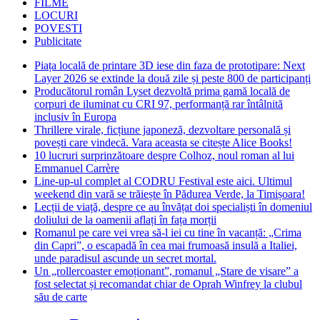
FILME
LOCURI
POVESTI
Publicitate
Piața locală de printare 3D iese din faza de prototipare: Next
Layer 2026 se extinde la două zile și peste 800 de participanți
Producătorul român Lyset dezvoltă prima gamă locală de
corpuri de iluminat cu CRI 97, performanță rar întâlnită
inclusiv în Europa
Thrillere virale, ficțiune japoneză, dezvoltare personală și
povești care vindecă. Vara aceasta se citește Alice Books!
10 lucruri surprinzătoare despre Colhoz, noul roman al lui
Emmanuel Carrère
Line-up-ul complet al CODRU Festival este aici. Ultimul
weekend din vară se trăiește în Pădurea Verde, la Timișoara!
Lecții de viață, despre ce au învățat doi specialiști în domeniul
doliului de la oamenii aflați în fața morții
Romanul pe care vei vrea să-l iei cu tine în vacanță: „Crima
din Capri”, o escapadă în cea mai frumoasă insulă a Italiei,
unde paradisul ascunde un secret mortal.
Un „rollercoaster emoționant”, romanul „Stare de visare” a
fost selectat și recomandat chiar de Oprah Winfrey la clubul
său de carte