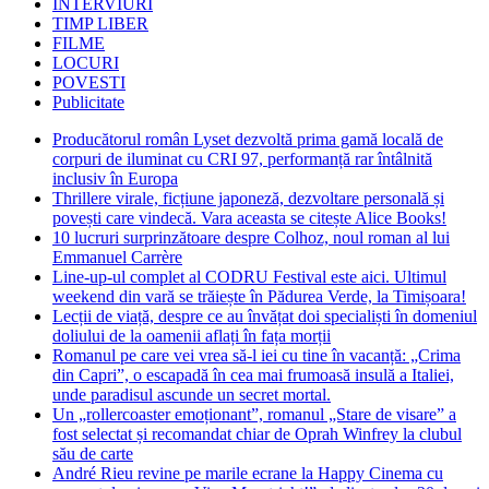
INTERVIURI
TIMP LIBER
FILME
LOCURI
POVESTI
Publicitate
Producătorul român Lyset dezvoltă prima gamă locală de
corpuri de iluminat cu CRI 97, performanță rar întâlnită
inclusiv în Europa
Thrillere virale, ficțiune japoneză, dezvoltare personală și
povești care vindecă. Vara aceasta se citește Alice Books!
10 lucruri surprinzătoare despre Colhoz, noul roman al lui
Emmanuel Carrère
Line-up-ul complet al CODRU Festival este aici. Ultimul
weekend din vară se trăiește în Pădurea Verde, la Timișoara!
Lecții de viață, despre ce au învățat doi specialiști în domeniul
doliului de la oamenii aflați în fața morții
Romanul pe care vei vrea să-l iei cu tine în vacanță: „Crima
din Capri”, o escapadă în cea mai frumoasă insulă a Italiei,
unde paradisul ascunde un secret mortal.
Un „rollercoaster emoționant”, romanul „Stare de visare” a
fost selectat și recomandat chiar de Oprah Winfrey la clubul
său de carte
André Rieu revine pe marile ecrane la Happy Cinema cu