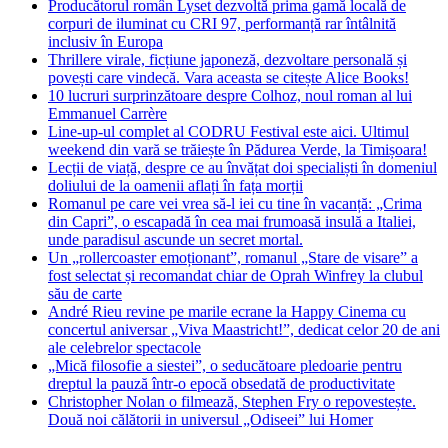
Producătorul român Lyset dezvoltă prima gamă locală de
corpuri de iluminat cu CRI 97, performanță rar întâlnită
inclusiv în Europa
Thrillere virale, ficțiune japoneză, dezvoltare personală și
povești care vindecă. Vara aceasta se citește Alice Books!
10 lucruri surprinzătoare despre Colhoz, noul roman al lui
Emmanuel Carrère
Line-up-ul complet al CODRU Festival este aici. Ultimul
weekend din vară se trăiește în Pădurea Verde, la Timișoara!
Lecții de viață, despre ce au învățat doi specialiști în domeniul
doliului de la oamenii aflați în fața morții
Romanul pe care vei vrea să-l iei cu tine în vacanță: „Crima
din Capri”, o escapadă în cea mai frumoasă insulă a Italiei,
unde paradisul ascunde un secret mortal.
Un „rollercoaster emoționant”, romanul „Stare de visare” a
fost selectat și recomandat chiar de Oprah Winfrey la clubul
său de carte
André Rieu revine pe marile ecrane la Happy Cinema cu
concertul aniversar „Viva Maastricht!”, dedicat celor 20 de ani
ale celebrelor spectacole
„Mică filosofie a siestei”, o seducătoare pledoarie pentru
dreptul la pauză într-o epocă obsedată de productivitate
Christopher Nolan o filmează, Stephen Fry o repovestește.
Două noi călătorii in universul „Odiseei” lui Homer