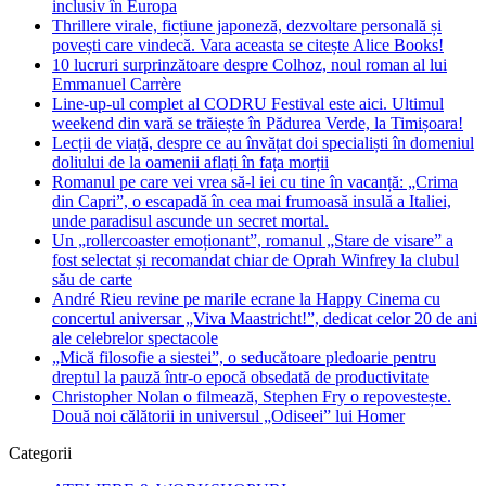
inclusiv în Europa
Thrillere virale, ficțiune japoneză, dezvoltare personală și
povești care vindecă. Vara aceasta se citește Alice Books!
10 lucruri surprinzătoare despre Colhoz, noul roman al lui
Emmanuel Carrère
Line-up-ul complet al CODRU Festival este aici. Ultimul
weekend din vară se trăiește în Pădurea Verde, la Timișoara!
Lecții de viață, despre ce au învățat doi specialiști în domeniul
doliului de la oamenii aflați în fața morții
Romanul pe care vei vrea să-l iei cu tine în vacanță: „Crima
din Capri”, o escapadă în cea mai frumoasă insulă a Italiei,
unde paradisul ascunde un secret mortal.
Un „rollercoaster emoționant”, romanul „Stare de visare” a
fost selectat și recomandat chiar de Oprah Winfrey la clubul
său de carte
André Rieu revine pe marile ecrane la Happy Cinema cu
concertul aniversar „Viva Maastricht!”, dedicat celor 20 de ani
ale celebrelor spectacole
„Mică filosofie a siestei”, o seducătoare pledoarie pentru
dreptul la pauză într-o epocă obsedată de productivitate
Christopher Nolan o filmează, Stephen Fry o repovestește.
Două noi călătorii in universul „Odiseei” lui Homer
Categorii