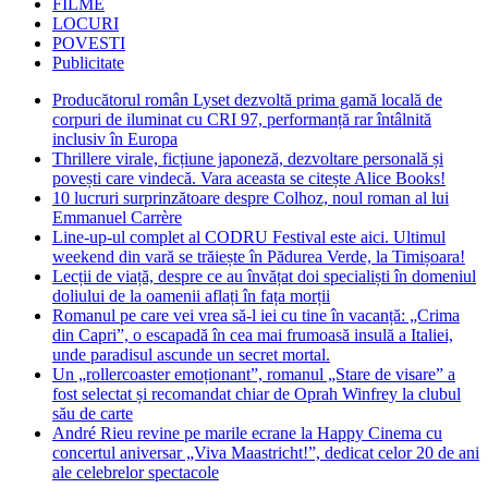
FILME
LOCURI
POVESTI
Publicitate
Producătorul român Lyset dezvoltă prima gamă locală de
corpuri de iluminat cu CRI 97, performanță rar întâlnită
inclusiv în Europa
Thrillere virale, ficțiune japoneză, dezvoltare personală și
povești care vindecă. Vara aceasta se citește Alice Books!
10 lucruri surprinzătoare despre Colhoz, noul roman al lui
Emmanuel Carrère
Line-up-ul complet al CODRU Festival este aici. Ultimul
weekend din vară se trăiește în Pădurea Verde, la Timișoara!
Lecții de viață, despre ce au învățat doi specialiști în domeniul
doliului de la oamenii aflați în fața morții
Romanul pe care vei vrea să-l iei cu tine în vacanță: „Crima
din Capri”, o escapadă în cea mai frumoasă insulă a Italiei,
unde paradisul ascunde un secret mortal.
Un „rollercoaster emoționant”, romanul „Stare de visare” a
fost selectat și recomandat chiar de Oprah Winfrey la clubul
său de carte
André Rieu revine pe marile ecrane la Happy Cinema cu
concertul aniversar „Viva Maastricht!”, dedicat celor 20 de ani
ale celebrelor spectacole