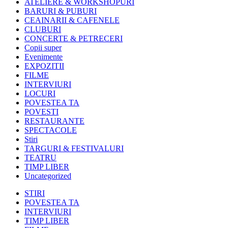
ATELIERE & WORKSHOPURI
BARURI & PUBURI
CEAINARII & CAFENELE
CLUBURI
CONCERTE & PETRECERI
Copii super
Evenimente
EXPOZITII
FILME
INTERVIURI
LOCURI
POVESTEA TA
POVESTI
RESTAURANTE
SPECTACOLE
Stiri
TARGURI & FESTIVALURI
TEATRU
TIMP LIBER
Uncategorized
STIRI
POVESTEA TA
INTERVIURI
TIMP LIBER