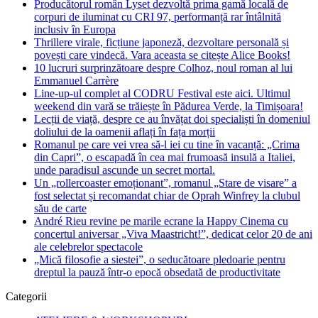
Producătorul român Lyset dezvoltă prima gamă locală de
corpuri de iluminat cu CRI 97, performanță rar întâlnită
inclusiv în Europa
Thrillere virale, ficțiune japoneză, dezvoltare personală și
povești care vindecă. Vara aceasta se citește Alice Books!
10 lucruri surprinzătoare despre Colhoz, noul roman al lui
Emmanuel Carrère
Line-up-ul complet al CODRU Festival este aici. Ultimul
weekend din vară se trăiește în Pădurea Verde, la Timișoara!
Lecții de viață, despre ce au învățat doi specialiști în domeniul
doliului de la oamenii aflați în fața morții
Romanul pe care vei vrea să-l iei cu tine în vacanță: „Crima
din Capri”, o escapadă în cea mai frumoasă insulă a Italiei,
unde paradisul ascunde un secret mortal.
Un „rollercoaster emoționant”, romanul „Stare de visare” a
fost selectat și recomandat chiar de Oprah Winfrey la clubul
său de carte
André Rieu revine pe marile ecrane la Happy Cinema cu
concertul aniversar „Viva Maastricht!”, dedicat celor 20 de ani
ale celebrelor spectacole
„Mică filosofie a siestei”, o seducătoare pledoarie pentru
dreptul la pauză într-o epocă obsedată de productivitate
Categorii