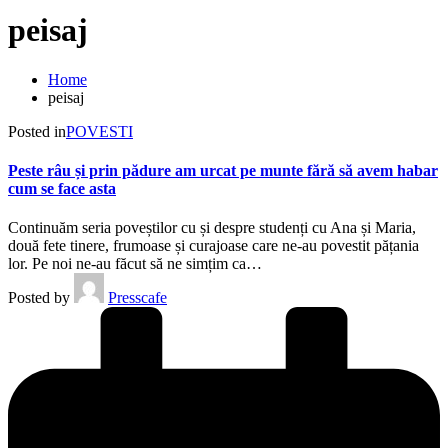
peisaj
Home
peisaj
Posted in
POVESTI
Peste râu și prin pădure am urcat pe munte fără să avem habar
cum se face asta
Continuăm seria poveștilor cu și despre studenți cu Ana și Maria,
două fete tinere, frumoase și curajoase care ne-au povestit pățania
lor. Pe noi ne-au făcut să ne simțim ca…
Posted by
Presscafe