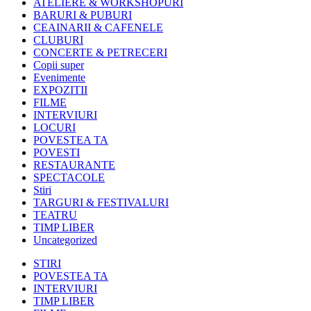
ATELIERE & WORKSHOPURI
BARURI & PUBURI
CEAINARII & CAFENELE
CLUBURI
CONCERTE & PETRECERI
Copii super
Evenimente
EXPOZITII
FILME
INTERVIURI
LOCURI
POVESTEA TA
POVESTI
RESTAURANTE
SPECTACOLE
Stiri
TARGURI & FESTIVALURI
TEATRU
TIMP LIBER
Uncategorized
STIRI
POVESTEA TA
INTERVIURI
TIMP LIBER