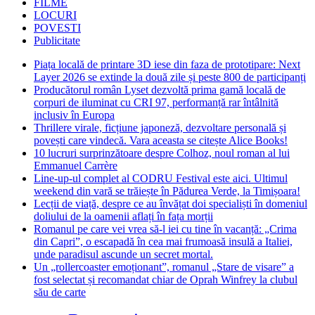
FILME
LOCURI
POVESTI
Publicitate
Piața locală de printare 3D iese din faza de prototipare: Next
Layer 2026 se extinde la două zile și peste 800 de participanți
Producătorul român Lyset dezvoltă prima gamă locală de
corpuri de iluminat cu CRI 97, performanță rar întâlnită
inclusiv în Europa
Thrillere virale, ficțiune japoneză, dezvoltare personală și
povești care vindecă. Vara aceasta se citește Alice Books!
10 lucruri surprinzătoare despre Colhoz, noul roman al lui
Emmanuel Carrère
Line-up-ul complet al CODRU Festival este aici. Ultimul
weekend din vară se trăiește în Pădurea Verde, la Timișoara!
Lecții de viață, despre ce au învățat doi specialiști în domeniul
doliului de la oamenii aflați în fața morții
Romanul pe care vei vrea să-l iei cu tine în vacanță: „Crima
din Capri”, o escapadă în cea mai frumoasă insulă a Italiei,
unde paradisul ascunde un secret mortal.
Un „rollercoaster emoționant”, romanul „Stare de visare” a
fost selectat și recomandat chiar de Oprah Winfrey la clubul
său de carte