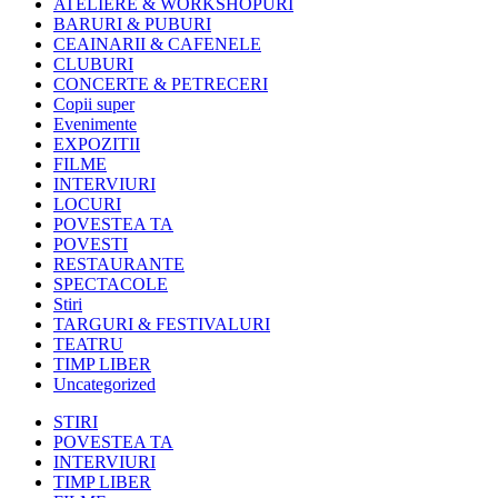
ATELIERE & WORKSHOPURI
BARURI & PUBURI
CEAINARII & CAFENELE
CLUBURI
CONCERTE & PETRECERI
Copii super
Evenimente
EXPOZITII
FILME
INTERVIURI
LOCURI
POVESTEA TA
POVESTI
RESTAURANTE
SPECTACOLE
Stiri
TARGURI & FESTIVALURI
TEATRU
TIMP LIBER
Uncategorized
STIRI
POVESTEA TA
INTERVIURI
TIMP LIBER