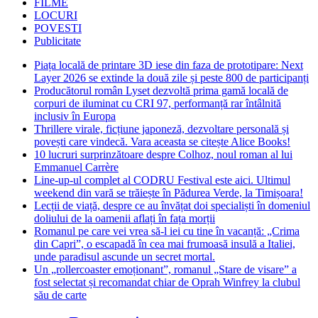
FILME
LOCURI
POVESTI
Publicitate
Piața locală de printare 3D iese din faza de prototipare: Next
Layer 2026 se extinde la două zile și peste 800 de participanți
Producătorul român Lyset dezvoltă prima gamă locală de
corpuri de iluminat cu CRI 97, performanță rar întâlnită
inclusiv în Europa
Thrillere virale, ficțiune japoneză, dezvoltare personală și
povești care vindecă. Vara aceasta se citește Alice Books!
10 lucruri surprinzătoare despre Colhoz, noul roman al lui
Emmanuel Carrère
Line-up-ul complet al CODRU Festival este aici. Ultimul
weekend din vară se trăiește în Pădurea Verde, la Timișoara!
Lecții de viață, despre ce au învățat doi specialiști în domeniul
doliului de la oamenii aflați în fața morții
Romanul pe care vei vrea să-l iei cu tine în vacanță: „Crima
din Capri”, o escapadă în cea mai frumoasă insulă a Italiei,
unde paradisul ascunde un secret mortal.
Un „rollercoaster emoționant”, romanul „Stare de visare” a
fost selectat și recomandat chiar de Oprah Winfrey la clubul
său de carte