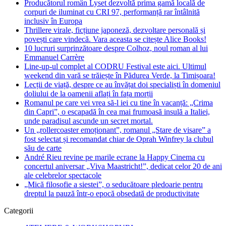
Producătorul român Lyset dezvoltă prima gamă locală de
corpuri de iluminat cu CRI 97, performanță rar întâlnită
inclusiv în Europa
Thrillere virale, ficțiune japoneză, dezvoltare personală și
povești care vindecă. Vara aceasta se citește Alice Books!
10 lucruri surprinzătoare despre Colhoz, noul roman al lui
Emmanuel Carrère
Line-up-ul complet al CODRU Festival este aici. Ultimul
weekend din vară se trăiește în Pădurea Verde, la Timișoara!
Lecții de viață, despre ce au învățat doi specialiști în domeniul
doliului de la oamenii aflați în fața morții
Romanul pe care vei vrea să-l iei cu tine în vacanță: „Crima
din Capri”, o escapadă în cea mai frumoasă insulă a Italiei,
unde paradisul ascunde un secret mortal.
Un „rollercoaster emoționant”, romanul „Stare de visare” a
fost selectat și recomandat chiar de Oprah Winfrey la clubul
său de carte
André Rieu revine pe marile ecrane la Happy Cinema cu
concertul aniversar „Viva Maastricht!”, dedicat celor 20 de ani
ale celebrelor spectacole
„Mică filosofie a siestei”, o seducătoare pledoarie pentru
dreptul la pauză într-o epocă obsedată de productivitate
Categorii