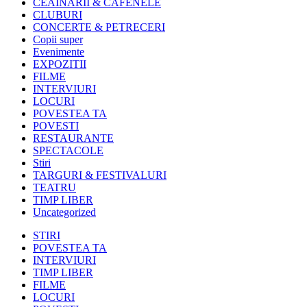
CEAINARII & CAFENELE
CLUBURI
CONCERTE & PETRECERI
Copii super
Evenimente
EXPOZITII
FILME
INTERVIURI
LOCURI
POVESTEA TA
POVESTI
RESTAURANTE
SPECTACOLE
Stiri
TARGURI & FESTIVALURI
TEATRU
TIMP LIBER
Uncategorized
STIRI
POVESTEA TA
INTERVIURI
TIMP LIBER
FILME
LOCURI