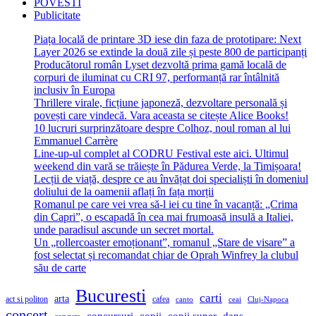
POVESTI
Publicitate
Piața locală de printare 3D iese din faza de prototipare: Next
Layer 2026 se extinde la două zile și peste 800 de participanți
Producătorul român Lyset dezvoltă prima gamă locală de
corpuri de iluminat cu CRI 97, performanță rar întâlnită
inclusiv în Europa
Thrillere virale, ficțiune japoneză, dezvoltare personală și
povești care vindecă. Vara aceasta se citește Alice Books!
10 lucruri surprinzătoare despre Colhoz, noul roman al lui
Emmanuel Carrère
Line-up-ul complet al CODRU Festival este aici. Ultimul
weekend din vară se trăiește în Pădurea Verde, la Timișoara!
Lecții de viață, despre ce au învățat doi specialiști în domeniul
doliului de la oamenii aflați în fața morții
Romanul pe care vei vrea să-l iei cu tine în vacanță: „Crima
din Capri”, o escapadă în cea mai frumoasă insulă a Italiei,
unde paradisul ascunde un secret mortal.
Un „rollercoaster emoționant”, romanul „Stare de visare” a
fost selectat și recomandat chiar de Oprah Winfrey la clubul
său de carte
Bucuresti
carti
arta
act si politon
cafea
canto
ceai
Cluj-Napoca
concert
concursuri
copii