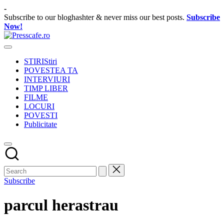
Skip
-
to
Subscribe to our bloghashter & never miss our best posts.
Subscribe
content
Now!
Presscafe.ro
Cafeneau
experientelor
STIRI
Stiri
urbane
POVESTEA TA
INTERVIURI
TIMP LIBER
FILME
LOCURI
POVESTI
Publicitate
Subscribe
parcul herastrau