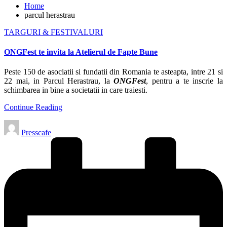
Home
parcul herastrau
Posted
TARGURI & FESTIVALURI
in
ONGFest te invita la Atelierul de Fapte Bune
Peste 150 de asociatii si fundatii din Romania te asteapta, intre 21 si
22 mai, in Parcul Herastrau, la
ONGFest
, pentru a te inscrie la
schimbarea in bine a societatii in care traiesti.
Continue Reading
Posted
Presscafe
by