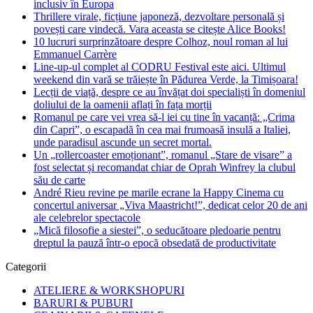
inclusiv în Europa
Thrillere virale, ficțiune japoneză, dezvoltare personală și
povești care vindecă. Vara aceasta se citește Alice Books!
10 lucruri surprinzătoare despre Colhoz, noul roman al lui
Emmanuel Carrère
Line-up-ul complet al CODRU Festival este aici. Ultimul
weekend din vară se trăiește în Pădurea Verde, la Timișoara!
Lecții de viață, despre ce au învățat doi specialiști în domeniul
doliului de la oamenii aflați în fața morții
Romanul pe care vei vrea să-l iei cu tine în vacanță: „Crima
din Capri”, o escapadă în cea mai frumoasă insulă a Italiei,
unde paradisul ascunde un secret mortal.
Un „rollercoaster emoționant”, romanul „Stare de visare” a
fost selectat și recomandat chiar de Oprah Winfrey la clubul
său de carte
André Rieu revine pe marile ecrane la Happy Cinema cu
concertul aniversar „Viva Maastricht!”, dedicat celor 20 de ani
ale celebrelor spectacole
„Mică filosofie a siestei”, o seducătoare pledoarie pentru
dreptul la pauză într-o epocă obsedată de productivitate
Categorii
ATELIERE & WORKSHOPURI
BARURI & PUBURI