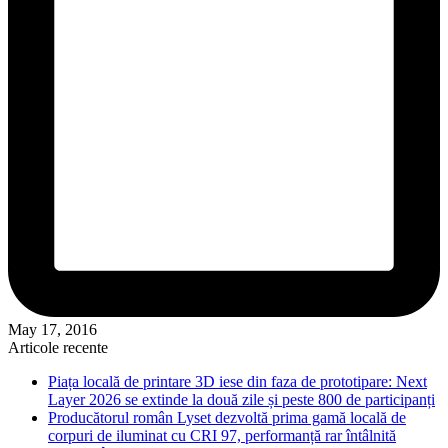
May 17, 2016
Articole recente
Piața locală de printare 3D iese din faza de prototipare: Next
Layer 2026 se extinde la două zile și peste 800 de participanți
Producătorul român Lyset dezvoltă prima gamă locală de
corpuri de iluminat cu CRI 97, performanță rar întâlnită