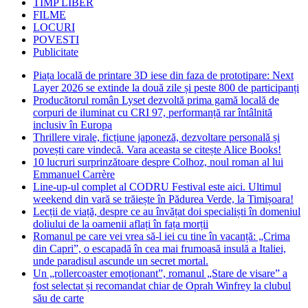
TIMP LIBER
FILME
LOCURI
POVESTI
Publicitate
Piața locală de printare 3D iese din faza de prototipare: Next
Layer 2026 se extinde la două zile și peste 800 de participanți
Producătorul român Lyset dezvoltă prima gamă locală de
corpuri de iluminat cu CRI 97, performanță rar întâlnită
inclusiv în Europa
Thrillere virale, ficțiune japoneză, dezvoltare personală și
povești care vindecă. Vara aceasta se citește Alice Books!
10 lucruri surprinzătoare despre Colhoz, noul roman al lui
Emmanuel Carrère
Line-up-ul complet al CODRU Festival este aici. Ultimul
weekend din vară se trăiește în Pădurea Verde, la Timișoara!
Lecții de viață, despre ce au învățat doi specialiști în domeniul
doliului de la oamenii aflați în fața morții
Romanul pe care vei vrea să-l iei cu tine în vacanță: „Crima
din Capri”, o escapadă în cea mai frumoasă insulă a Italiei,
unde paradisul ascunde un secret mortal.
Un „rollercoaster emoționant”, romanul „Stare de visare” a
fost selectat și recomandat chiar de Oprah Winfrey la clubul
său de carte