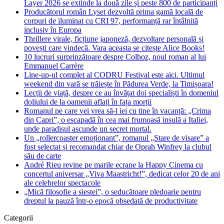
Layer 2026 se extinde la două zile și peste 800 de participanți
Producătorul român Lyset dezvoltă prima gamă locală de
corpuri de iluminat cu CRI 97, performanță rar întâlnită
inclusiv în Europa
Thrillere virale, ficțiune japoneză, dezvoltare personală și
povești care vindecă. Vara aceasta se citește Alice Books!
10 lucruri surprinzătoare despre Colhoz, noul roman al lui
Emmanuel Carrère
Line-up-ul complet al CODRU Festival este aici. Ultimul
weekend din vară se trăiește în Pădurea Verde, la Timișoara!
Lecții de viață, despre ce au învățat doi specialiști în domeniul
doliului de la oamenii aflați în fața morții
Romanul pe care vei vrea să-l iei cu tine în vacanță: „Crima
din Capri”, o escapadă în cea mai frumoasă insulă a Italiei,
unde paradisul ascunde un secret mortal.
Un „rollercoaster emoționant”, romanul „Stare de visare” a
fost selectat și recomandat chiar de Oprah Winfrey la clubul
său de carte
André Rieu revine pe marile ecrane la Happy Cinema cu
concertul aniversar „Viva Maastricht!”, dedicat celor 20 de ani
ale celebrelor spectacole
„Mică filosofie a siestei”, o seducătoare pledoarie pentru
dreptul la pauză într-o epocă obsedată de productivitate
Categorii