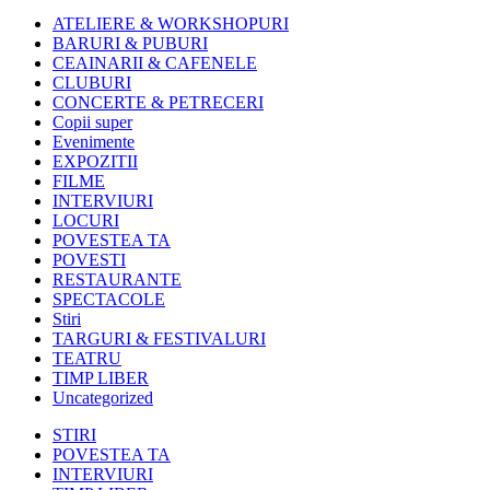
ATELIERE & WORKSHOPURI
BARURI & PUBURI
CEAINARII & CAFENELE
CLUBURI
CONCERTE & PETRECERI
Copii super
Evenimente
EXPOZITII
FILME
INTERVIURI
LOCURI
POVESTEA TA
POVESTI
RESTAURANTE
SPECTACOLE
Stiri
TARGURI & FESTIVALURI
TEATRU
TIMP LIBER
Uncategorized
STIRI
POVESTEA TA
INTERVIURI