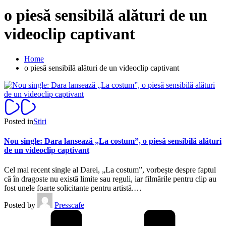
o piesă sensibilă alături de un
videoclip captivant
Home
o piesă sensibilă alături de un videoclip captivant
Posted in
Stiri
Nou single: Dara lansează „La costum”, o piesă sensibilă alături
de un videoclip captivant
Cel mai recent single al Darei, „La costum”, vorbește despre faptul
că în dragoste nu există limite sau reguli, iar filmările pentru clip au
fost unele foarte solicitante pentru artistă.…
Posted by
Presscafe