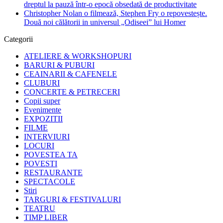
dreptul la pauză într-o epocă obsedată de productivitate
Christopher Nolan o filmează, Stephen Fry o repovestește.
Două noi călătorii in universul „Odiseei” lui Homer
Categorii
ATELIERE & WORKSHOPURI
BARURI & PUBURI
CEAINARII & CAFENELE
CLUBURI
CONCERTE & PETRECERI
Copii super
Evenimente
EXPOZITII
FILME
INTERVIURI
LOCURI
POVESTEA TA
POVESTI
RESTAURANTE
SPECTACOLE
Stiri
TARGURI & FESTIVALURI
TEATRU
TIMP LIBER