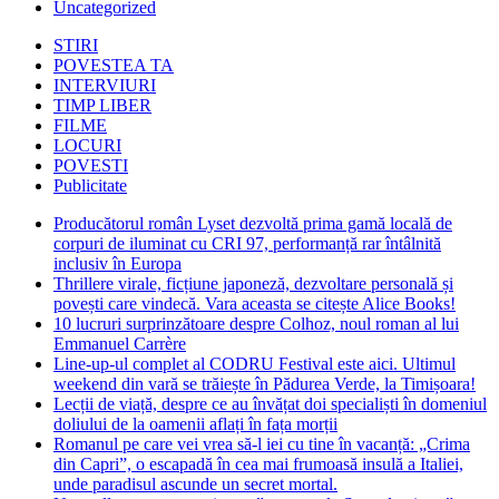
Uncategorized
STIRI
POVESTEA TA
INTERVIURI
TIMP LIBER
FILME
LOCURI
POVESTI
Publicitate
Producătorul român Lyset dezvoltă prima gamă locală de
corpuri de iluminat cu CRI 97, performanță rar întâlnită
inclusiv în Europa
Thrillere virale, ficțiune japoneză, dezvoltare personală și
povești care vindecă. Vara aceasta se citește Alice Books!
10 lucruri surprinzătoare despre Colhoz, noul roman al lui
Emmanuel Carrère
Line-up-ul complet al CODRU Festival este aici. Ultimul
weekend din vară se trăiește în Pădurea Verde, la Timișoara!
Lecții de viață, despre ce au învățat doi specialiști în domeniul
doliului de la oamenii aflați în fața morții
Romanul pe care vei vrea să-l iei cu tine în vacanță: „Crima
din Capri”, o escapadă în cea mai frumoasă insulă a Italiei,
unde paradisul ascunde un secret mortal.