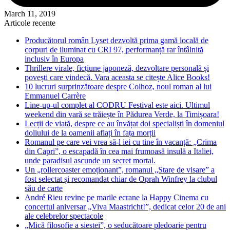
March 11, 2019
Articole recente
Producătorul român Lyset dezvoltă prima gamă locală de
corpuri de iluminat cu CRI 97, performanță rar întâlnită
inclusiv în Europa
Thrillere virale, ficțiune japoneză, dezvoltare personală și
povești care vindecă. Vara aceasta se citește Alice Books!
10 lucruri surprinzătoare despre Colhoz, noul roman al lui
Emmanuel Carrère
Line-up-ul complet al CODRU Festival este aici. Ultimul
weekend din vară se trăiește în Pădurea Verde, la Timișoara!
Lecții de viață, despre ce au învățat doi specialiști în domeniul
doliului de la oamenii aflați în fața morții
Romanul pe care vei vrea să-l iei cu tine în vacanță: „Crima
din Capri”, o escapadă în cea mai frumoasă insulă a Italiei,
unde paradisul ascunde un secret mortal.
Un „rollercoaster emoționant”, romanul „Stare de visare” a
fost selectat și recomandat chiar de Oprah Winfrey la clubul
său de carte
André Rieu revine pe marile ecrane la Happy Cinema cu
concertul aniversar „Viva Maastricht!”, dedicat celor 20 de ani
ale celebrelor spectacole
„Mică filosofie a siestei”, o seducătoare pledoarie pentru