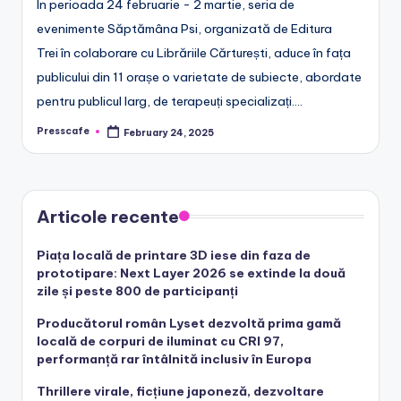
În perioada 24 februarie - 2 martie, seria de
evenimente Săptămâna Psi, organizată de Editura
Trei în colaborare cu Librăriile Cărturești, aduce în fața
publicului din 11 orașe o varietate de subiecte, abordate
pentru publicul larg, de terapeuți specializați.…
Presscafe
February 24, 2025
Posted
by
Articole recente
Piața locală de printare 3D iese din faza de
prototipare: Next Layer 2026 se extinde la două
zile și peste 800 de participanți
Producătorul român Lyset dezvoltă prima gamă
locală de corpuri de iluminat cu CRI 97,
performanță rar întâlnită inclusiv în Europa
Thrillere virale, ficțiune japoneză, dezvoltare