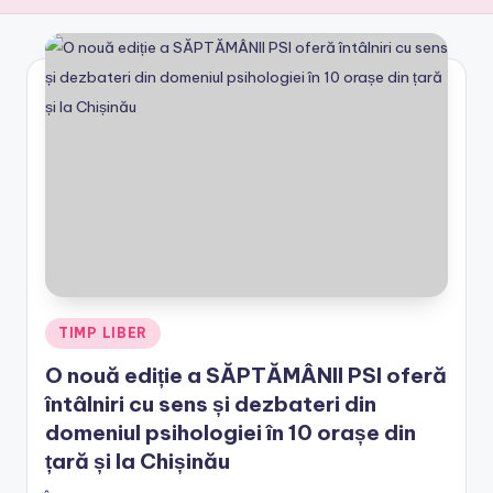
e
.
r
o
Posted
TIMP LIBER
in
O nouă ediție a SĂPTĂMÂNII PSI oferă
întâlniri cu sens și dezbateri din
domeniul psihologiei în 10 orașe din
țară și la Chișinău