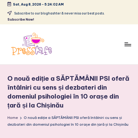
Sat, Aug 8, 2026
-
5:24:02 AM
Skip
Subscribe to our bloghashter & never miss our best posts.
Subscribe Now!
to
content
P
Cafeneau
r
experientelor
O nouă ediție a SĂPTĂMÂNII PSI oferă
urbane
e
întâlniri cu sens și dezbateri din
s
domeniul psihologiei în 10 orașe din
s
țară și la Chișinău
c
Home
O nouă ediție a SĂPTĂMÂNII PSI oferă întâlniri cu sens și
a
dezbateri din domeniul psihologiei în 10 orașe din țară și la Chișinău
f