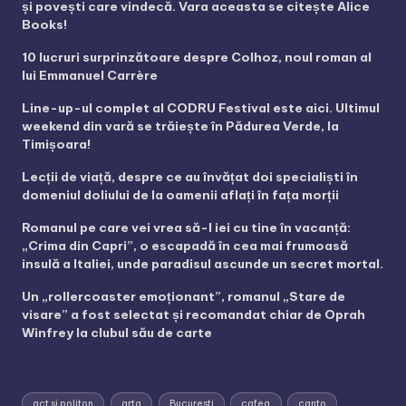
și povești care vindecă. Vara aceasta se citește Alice
Books!
10 lucruri surprinzătoare despre Colhoz, noul roman al
lui Emmanuel Carrère
Line-up-ul complet al CODRU Festival este aici. Ultimul
weekend din vară se trăiește în Pădurea Verde, la
Timișoara!
Lecții de viață, despre ce au învățat doi specialiști în
domeniul doliului de la oamenii aflați în fața morții
Romanul pe care vei vrea să-l iei cu tine în vacanță:
„Crima din Capri”, o escapadă în cea mai frumoasă
insulă a Italiei, unde paradisul ascunde un secret mortal.
Un „rollercoaster emoționant”, romanul „Stare de
visare” a fost selectat și recomandat chiar de Oprah
Winfrey la clubul său de carte
act si politon
arta
Bucuresti
cafea
canto