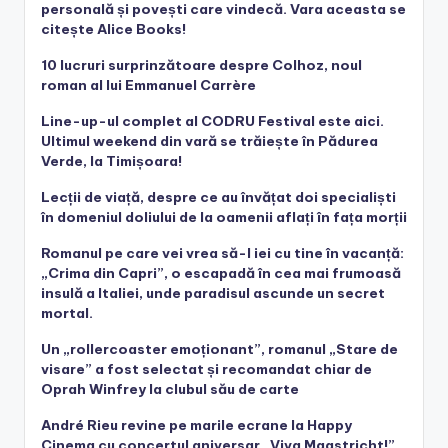
personală și povești care vindecă. Vara aceasta se
citește Alice Books!
10 lucruri surprinzătoare despre Colhoz, noul
roman al lui Emmanuel Carrère
Line-up-ul complet al CODRU Festival este aici.
Ultimul weekend din vară se trăiește în Pădurea
Verde, la Timișoara!
Lecții de viață, despre ce au învățat doi specialiști
în domeniul doliului de la oamenii aflați în fața morții
Romanul pe care vei vrea să-l iei cu tine în vacanță:
„Crima din Capri”, o escapadă în cea mai frumoasă
insulă a Italiei, unde paradisul ascunde un secret
mortal.
Un „rollercoaster emoționant”, romanul „Stare de
visare” a fost selectat și recomandat chiar de
Oprah Winfrey la clubul său de carte
André Rieu revine pe marile ecrane la Happy
Cinema cu concertul aniversar „Viva Maastricht!”,