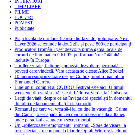
INTERVIURI
TIMP LIBER
FILME
LOCURI
POVESTI
Publicitate
Piața locală de printare 3D iese din faza de prototipare: Next
Layer 2026 se extinde la două zile și peste 800 de participanți
Producătorul român Lyset dezvoltă prima gamă locală de
corpuri de iluminat cu CRI 97, performanță rar întâlnită
inclusiv în Europa
Thrillere virale, ficțiune japoneză, dezvoltare personală și
povești care vindecă. Vara aceasta se citește Alice Books!
10 lucruri surprinzătoare despre Colhoz, noul roman al lui
Emmanuel Carrère
Line-up-ul complet al CODRU Festival este aici. Ultimul
weekend din vară se trăiește în Pădurea Verde, la Timișoara!
Lecții de viață, despre ce au învățat doi specialiști în domeniul
doliului de la oamenii aflați în fața morții
Romanul pe care vei vrea să-l iei cu tine în vacanță: „Crima
din Capri”, o escapadă în cea mai frumoasă insulă a Italiei,
unde paradisul ascunde un secret mortal.
Un „rollercoaster emoționant”, romanul „Stare de visare” a
fost selectat și recomandat chiar de Oprah Winfrey la clubul