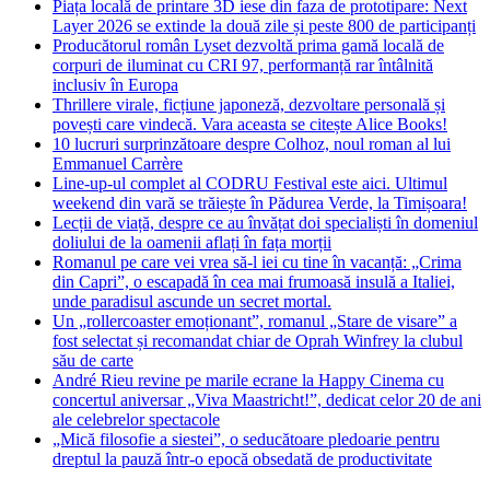
Piața locală de printare 3D iese din faza de prototipare: Next
Layer 2026 se extinde la două zile și peste 800 de participanți
Producătorul român Lyset dezvoltă prima gamă locală de
corpuri de iluminat cu CRI 97, performanță rar întâlnită
inclusiv în Europa
Thrillere virale, ficțiune japoneză, dezvoltare personală și
povești care vindecă. Vara aceasta se citește Alice Books!
10 lucruri surprinzătoare despre Colhoz, noul roman al lui
Emmanuel Carrère
Line-up-ul complet al CODRU Festival este aici. Ultimul
weekend din vară se trăiește în Pădurea Verde, la Timișoara!
Lecții de viață, despre ce au învățat doi specialiști în domeniul
doliului de la oamenii aflați în fața morții
Romanul pe care vei vrea să-l iei cu tine în vacanță: „Crima
din Capri”, o escapadă în cea mai frumoasă insulă a Italiei,
unde paradisul ascunde un secret mortal.
Un „rollercoaster emoționant”, romanul „Stare de visare” a
fost selectat și recomandat chiar de Oprah Winfrey la clubul
său de carte
André Rieu revine pe marile ecrane la Happy Cinema cu
concertul aniversar „Viva Maastricht!”, dedicat celor 20 de ani
ale celebrelor spectacole
„Mică filosofie a siestei”, o seducătoare pledoarie pentru
dreptul la pauză într-o epocă obsedată de productivitate