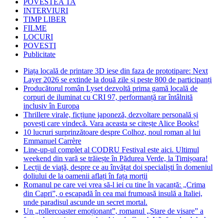
POVESTEA TA
INTERVIURI
TIMP LIBER
FILME
LOCURI
POVESTI
Publicitate
Piața locală de printare 3D iese din faza de prototipare: Next
Layer 2026 se extinde la două zile și peste 800 de participanți
Producătorul român Lyset dezvoltă prima gamă locală de
corpuri de iluminat cu CRI 97, performanță rar întâlnită
inclusiv în Europa
Thrillere virale, ficțiune japoneză, dezvoltare personală și
povești care vindecă. Vara aceasta se citește Alice Books!
10 lucruri surprinzătoare despre Colhoz, noul roman al lui
Emmanuel Carrère
Line-up-ul complet al CODRU Festival este aici. Ultimul
weekend din vară se trăiește în Pădurea Verde, la Timișoara!
Lecții de viață, despre ce au învățat doi specialiști în domeniul
doliului de la oamenii aflați în fața morții
Romanul pe care vei vrea să-l iei cu tine în vacanță: „Crima
din Capri”, o escapadă în cea mai frumoasă insulă a Italiei,
unde paradisul ascunde un secret mortal.
Un „rollercoaster emoționant”, romanul „Stare de visare” a