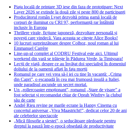
Piața locală de printare 3D iese din faza de prototipare: Next
Layer 2026 se extinde la două zile și peste 800 de participanți
Producătorul român Lyset dezvoltă prima gamă locală de
corpuri de iluminat cu CRI 97, performanță rar întâlnită
inclusiv în Europa
Thrillere virale, ficțiune japoneză, dezvoltare personală și
povești care vindecă. Vara aceasta se citește Alice Books!
10 lucruri surprinzătoare despre Colhoz, noul roman al lui
Emmanuel Carrère
Line-up-ul complet al CODRU Festival este aici. Ultimul
weekend din vară se trăiește în Pădurea Verde, la Timișoara!
Lecții de viață, despre ce au învățat doi specialiști în domeniul
doliului de la oamenii aflați în fața morții
Romanul pe care vei vrea să-l iei cu tine în vacanță: „Crima
din Capri”, o escapadă în cea mai frumoasă insulă a Italiei,
unde paradisul ascunde un secret mortal.
Un „rollercoaster emoționant”, romanul „Stare de visare” a
fost selectat și recomandat chiar de Oprah Winfrey la clubul
său de carte
André Rieu revine pe marile ecrane la Happy Cinema cu
concertul aniversar „Viva Maastricht!”, dedicat celor 20 de ani
ale celebrelor spectacole
„Mică filosofie a siestei”, o seducătoare pledoarie pentru
dreptul la pauză într-o epocă obsedată de productivitate