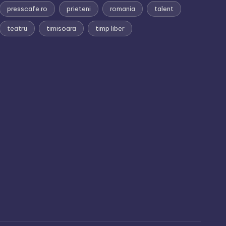
presscafe.ro
prieteni
romania
talent
teatru
timisoara
timp liber