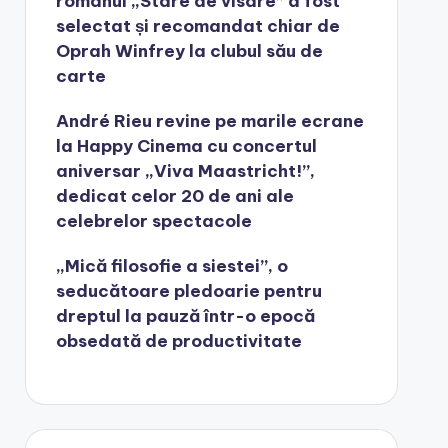
romanul „Stare de visare” a fost
selectat și recomandat chiar de
Oprah Winfrey la clubul său de
carte
André Rieu revine pe marile ecrane
la Happy Cinema cu concertul
aniversar „Viva Maastricht!”,
dedicat celor 20 de ani ale
celebrelor spectacole
„Mică filosofie a siestei”, o
seducătoare pledoarie pentru
dreptul la pauză într-o epocă
obsedată de productivitate