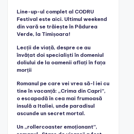
Line-up-ul complet al CODRU
Festival este aici. Ultimul weekend
din vară se trăiește în Pădurea
Verde, la Timișoara!
Lecții de viață, despre ce au
învățat doi specialiști în domeniul
doliului de la oamenii aflați în fața
morții
Romanul pe care vei vrea să-l iei cu
tine în vacanță: „Crima din Capri”,
o escapadă în cea mai frumoasă
insulă a Italiei, unde paradisul
ascunde un secret mortal.
Un „rollercoaster emoționant”,