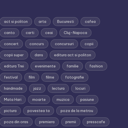
act si politon
arta
Bucuresti
cafea
canto
carti
ceai
Cluj-Napoca
concert
concurs
concursuri
copii
copii super
dans
editura act si politon
editura Trei
evenimente
familie
fashion
festival
film
filme
fotografie
handmade
jazz
lectura
locuri
Mata Hari
moarte
muzica
pasiune
pictura
povestea ta
poza de la metrou
poza din oras
premiera
premii
presscafe