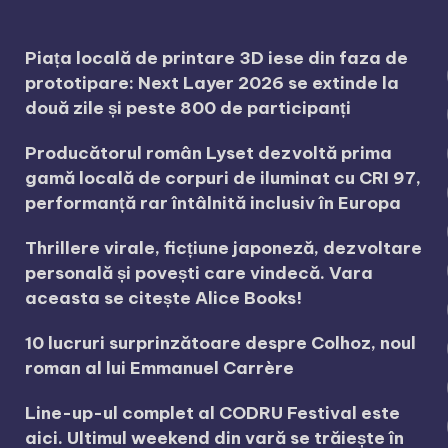
Piața locală de printare 3D iese din faza de
prototipare: Next Layer 2026 se extinde la
două zile și peste 800 de participanți
Producătorul român Lyset dezvoltă prima
gamă locală de corpuri de iluminat cu CRI 97,
performanță rar întâlnită inclusiv în Europa
Thrillere virale, ficțiune japoneză, dezvoltare
personală și povești care vindecă. Vara
aceasta se citește Alice Books!
10 lucruri surprinzătoare despre Colhoz, noul
roman al lui Emmanuel Carrère
Line-up-ul complet al CODRU Festival este
aici. Ultimul weekend din vară se trăiește în