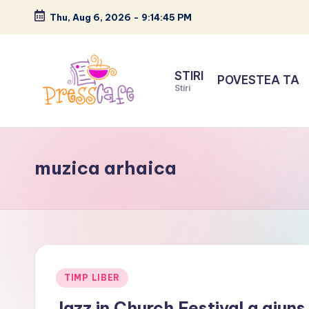
Thu, Aug 6, 2026
-
9:14:46 PM
Skip
to
STIRI
POVESTEA TA
content
Stiri
P
Cafeneau
r
experientelor
muzica arhaica
urbane
e
s
s
c
Posted
TIMP LIBER
a
in
Jazz in Church Festival a ajuns 