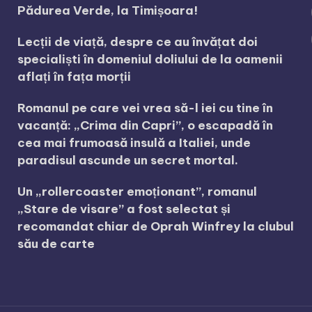
Pădurea Verde, la Timișoara!
Lecții de viață, despre ce au învățat doi
specialiști în domeniul doliului de la oamenii
aflați în fața morții
Romanul pe care vei vrea să-l iei cu tine în
vacanță: „Crima din Capri”, o escapadă în
cea mai frumoasă insulă a Italiei, unde
paradisul ascunde un secret mortal.
Un „rollercoaster emoționant”, romanul
„Stare de visare” a fost selectat și
recomandat chiar de Oprah Winfrey la clubul
său de carte