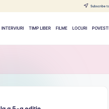
Subscribe to
INTERVIURI
TIMP LIBER
FILME
LOCURI
POVEST
la a 5-a ediție