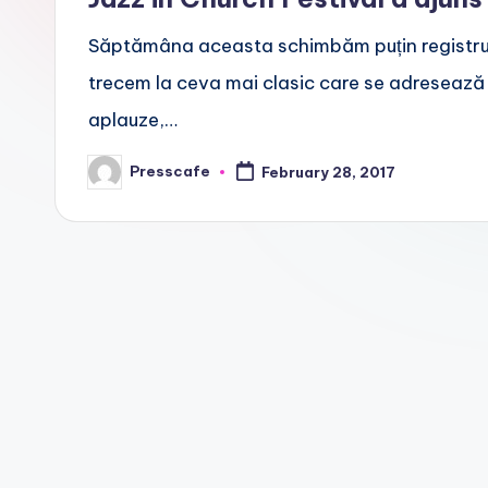
f
Săptămâna aceasta schimbăm puțin registrul 
e
trecem la ceva mai clasic care se adresează 
.
aplauze,…
r
Presscafe
February 28, 2017
Posted
by
o