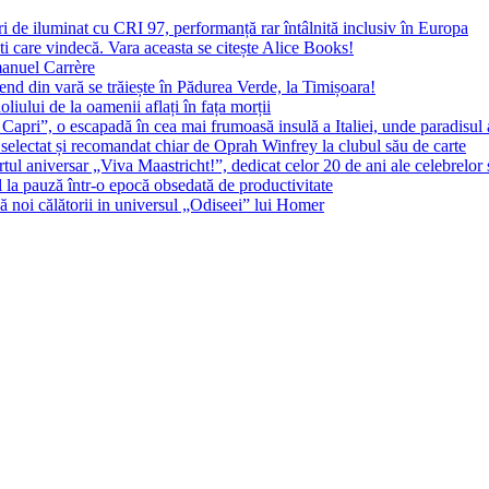
 de iluminat cu CRI 97, performanță rar întâlnită inclusiv în Europa
ști care vindecă. Vara aceasta se citește Alice Books!
manuel Carrère
d din vară se trăiește în Pădurea Verde, la Timișoara!
oliului de la oamenii aflați în fața morții
 Capri”, o escapadă în cea mai frumoasă insulă a Italiei, unde paradisul
 selectat și recomandat chiar de Oprah Winfrey la clubul său de carte
l aniversar „Viva Maastricht!”, dedicat celor 20 de ani ale celebrelor 
l la pauză într-o epocă obsedată de productivitate
 noi călătorii in universul „Odiseei” lui Homer