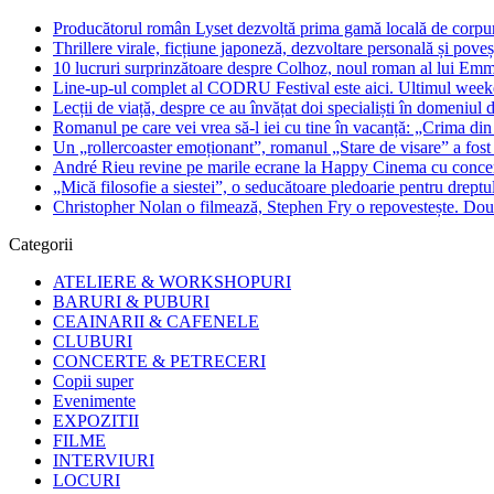
Producătorul român Lyset dezvoltă prima gamă locală de corpuri
Thrillere virale, ficțiune japoneză, dezvoltare personală și pove
10 lucruri surprinzătoare despre Colhoz, noul roman al lui Em
Line-up-ul complet al CODRU Festival este aici. Ultimul weeken
Lecții de viață, despre ce au învățat doi specialiști în domeniul d
Romanul pe care vei vrea să-l iei cu tine în vacanță: „Crima din
Un „rollercoaster emoționant”, romanul „Stare de visare” a fost
André Rieu revine pe marile ecrane la Happy Cinema cu concertu
„Mică filosofie a siestei”, o seducătoare pledoarie pentru dreptu
Christopher Nolan o filmează, Stephen Fry o repovestește. Două
Categorii
ATELIERE & WORKSHOPURI
BARURI & PUBURI
CEAINARII & CAFENELE
CLUBURI
CONCERTE & PETRECERI
Copii super
Evenimente
EXPOZITII
FILME
INTERVIURI
LOCURI