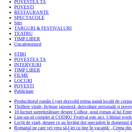
POVESTEA TA
POVESTI
RESTAURANTE
SPECTACOLE
Stiri
TARGURI & FESTIVALURI
TEATRU
TIMP LIBER
Uncategorized
STIRI
POVESTEA TA
INTERVIURI
TIMP LIBER
FILME
LOCURI
POVESTI
Publicitate
Producătorul român Lyset dezvoltă prima gamă locală de corpuri
Thrillere virale, ficțiune japoneză, dezvoltare personală și pove
10 lucruri surprinzătoare despre Colhoz, noul roman al lui Em
Line-up-ul complet al CODRU Festival este aici. Ultimul weeken
Lecții de viață, despre ce au învățat doi specialiști în domeniul d
Romanul pe care vei vrea să-l iei cu tine în vacanță: „Crima din