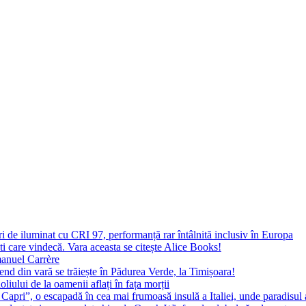
 de iluminat cu CRI 97, performanță rar întâlnită inclusiv în Europa
ști care vindecă. Vara aceasta se citește Alice Books!
manuel Carrère
d din vară se trăiește în Pădurea Verde, la Timișoara!
oliului de la oamenii aflați în fața morții
 Capri”, o escapadă în cea mai frumoasă insulă a Italiei, unde paradisul