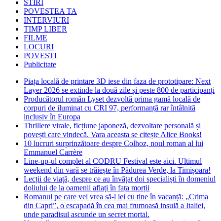
STIRI
POVESTEA TA
INTERVIURI
TIMP LIBER
FILME
LOCURI
POVESTI
Publicitate
Piața locală de printare 3D iese din faza de prototipare: Next
Layer 2026 se extinde la două zile și peste 800 de participanți
Producătorul român Lyset dezvoltă prima gamă locală de
corpuri de iluminat cu CRI 97, performanță rar întâlnită
inclusiv în Europa
Thrillere virale, ficțiune japoneză, dezvoltare personală și
povești care vindecă. Vara aceasta se citește Alice Books!
10 lucruri surprinzătoare despre Colhoz, noul roman al lui
Emmanuel Carrère
Line-up-ul complet al CODRU Festival este aici. Ultimul
weekend din vară se trăiește în Pădurea Verde, la Timișoara!
Lecții de viață, despre ce au învățat doi specialiști în domeniul
doliului de la oamenii aflați în fața morții
Romanul pe care vei vrea să-l iei cu tine în vacanță: „Crima
din Capri”, o escapadă în cea mai frumoasă insulă a Italiei,
unde paradisul ascunde un secret mortal.