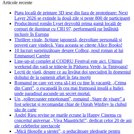
Articole recente
Piața locală de printare 3D iese din faza de prototipare: Next
Layer 2026 se extinde la două zile și peste 800 de participanți
Producătorul român Lyset dezvoltă prima gamă locală de
corpuri de iluminat cu CRI 97, performanță rar întâlnită
inclusiv în Europa
Thrillere virale, ficțiune japoneză, dezvoltare personală și
povești care vindecă. Vara aceasta se citește Alice Books!
10 lucruri surprinzătoare despre Colhoz, noul roman al lui
Emmanuel Carrère
Line-up-ul complet al CODRU Festival este aici. Ultimul
weekend din vară se trăiește în Pădurea Verde, la Timișoara!
Lecții de viață, despre ce au învățat doi specialiști în domeniul
doliului de la oamenii aflați în fața morții
Romanul pe care vei vrea să-l iei cu tine în vacanță: „Crima
din Capri”, o escapadă în cea mai frumoasă insulă a Italiei,
unde paradisul ascunde un secret mortal.
Un „rollercoaster emoționant”, romanul „Stare de visare” a
fost selectat și recomandat chiar de Oprah Winfrey la clubul
său de carte
André Rieu revine pe marile ecrane la Happy Cinema cu
concertul aniversar „Viva Maastricht!”, dedicat celor 20 de ani
ale celebrelor spectacole
„Mică filosofie a siestei”, o seducătoare pledoarie pentru