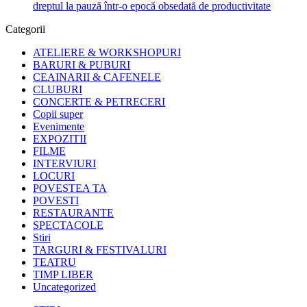
dreptul la pauză într-o epocă obsedată de productivitate
Categorii
ATELIERE & WORKSHOPURI
BARURI & PUBURI
CEAINARII & CAFENELE
CLUBURI
CONCERTE & PETRECERI
Copii super
Evenimente
EXPOZITII
FILME
INTERVIURI
LOCURI
POVESTEA TA
POVESTI
RESTAURANTE
SPECTACOLE
Stiri
TARGURI & FESTIVALURI
TEATRU
TIMP LIBER
Uncategorized