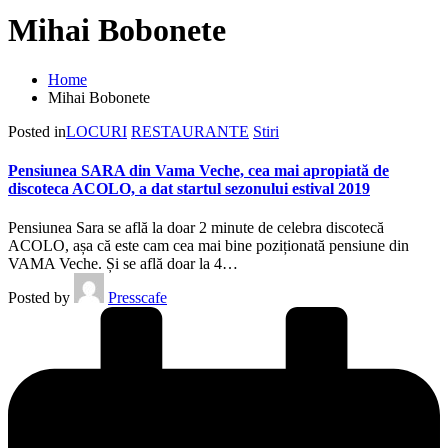
Mihai Bobonete
Home
Mihai Bobonete
Posted in
LOCURI
RESTAURANTE
Stiri
Pensiunea SARA din Vama Veche, cea mai apropiată de
discoteca ACOLO, a dat startul sezonului estival 2019
Pensiunea Sara se află la doar 2 minute de celebra discotecă
ACOLO, așa că este cam cea mai bine poziționată pensiune din
VAMA Veche. Și se află doar la 4…
Posted by
Presscafe