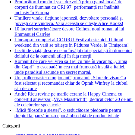
Producătorul român Lyset dezvoltă prima gamă locală de
corpuri de iluminat cu CRI 97, performanță rar întâlnită
inclusiv în Europa
Thrillere virale, ficțiune japoneză, dezvoltare personală și
povești care vindecă. Vara aceasta se citește Alice Books!
10 lucruri surprinzătoare despre Colhoz, noul roman al lui
Emmanuel Carrère
Line-up-ul complet al CODRU Festival este aici. Ultimul
weekend din vară se trăiește în Pădurea Verde, la Timișoara!
Lecții de viață, despre ce au învățat doi specialiști în domeniul
doliului de la oamenii aflați în fața morții
Romanul pe care vei vrea să-l iei cu tine în vacanță: „Crima
din Capri”, o escapadă în cea mai frumoasă insulă a Italiei,
unde paradisul ascunde un secret mortal.
Un „rollercoaster emoționant”, romanul „Stare de visare” a
fost selectat și recomandat chiar de Oprah Winfrey la clubul
său de carte
André Rieu revine pe marile ecrane la Happy Cinema cu
concertul aniversar „Viva Maastricht!”, dedicat celor 20 de ani
ale celebrelor spectacole
„Mică filosofie a siestei”, o seducătoare pledoarie pentru
dreptul la pauză într-o epocă obsedată de productivitate
Categorii