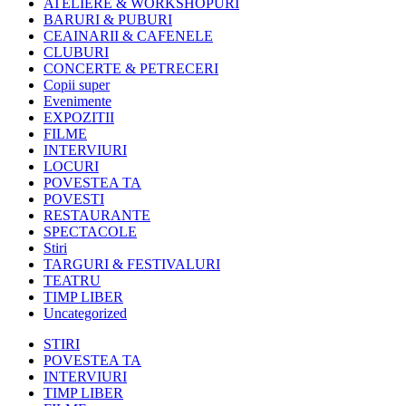
ATELIERE & WORKSHOPURI
BARURI & PUBURI
CEAINARII & CAFENELE
CLUBURI
CONCERTE & PETRECERI
Copii super
Evenimente
EXPOZITII
FILME
INTERVIURI
LOCURI
POVESTEA TA
POVESTI
RESTAURANTE
SPECTACOLE
Stiri
TARGURI & FESTIVALURI
TEATRU
TIMP LIBER
Uncategorized
STIRI
POVESTEA TA
INTERVIURI
TIMP LIBER