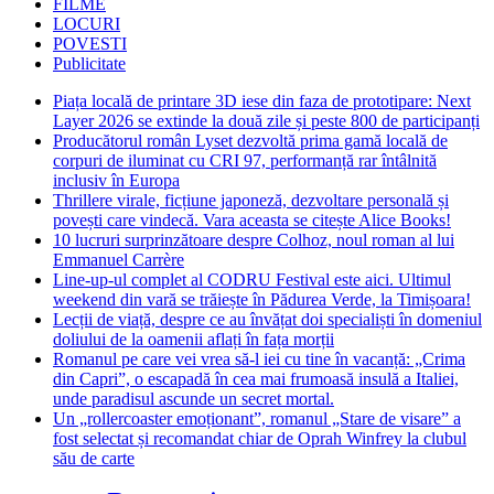
FILME
LOCURI
POVESTI
Publicitate
Piața locală de printare 3D iese din faza de prototipare: Next
Layer 2026 se extinde la două zile și peste 800 de participanți
Producătorul român Lyset dezvoltă prima gamă locală de
corpuri de iluminat cu CRI 97, performanță rar întâlnită
inclusiv în Europa
Thrillere virale, ficțiune japoneză, dezvoltare personală și
povești care vindecă. Vara aceasta se citește Alice Books!
10 lucruri surprinzătoare despre Colhoz, noul roman al lui
Emmanuel Carrère
Line-up-ul complet al CODRU Festival este aici. Ultimul
weekend din vară se trăiește în Pădurea Verde, la Timișoara!
Lecții de viață, despre ce au învățat doi specialiști în domeniul
doliului de la oamenii aflați în fața morții
Romanul pe care vei vrea să-l iei cu tine în vacanță: „Crima
din Capri”, o escapadă în cea mai frumoasă insulă a Italiei,
unde paradisul ascunde un secret mortal.
Un „rollercoaster emoționant”, romanul „Stare de visare” a
fost selectat și recomandat chiar de Oprah Winfrey la clubul
său de carte