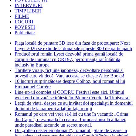
INTERVIURI
TIMP LIBER
FILME
LOCURI
POVESTI
Publicitate
Piața locală de printare 3D iese din faza de prototipare: Next
Layer 2026 se extinde la două zile și peste 800 de participanți
Producătorul român Lyset dezvoltă prima gamă locală de
corpuri de iluminat cu CRI 97, performanță rar întâlnită
inclusiv în Europa
Thrillere virale, ficțiune japoneză, dezvoltare personală și
povești care vindecă. Vara aceasta se citește Alice Books!
10 lucruri surprinzătoare despre Colhoz, noul roman al lui
Emmanuel Carrère
Line-up-ul complet al CODRU Festival este aici. Ultimul
weekend din vară se trăiește în Pădurea Verde, la Timișoara!
Lecții de viață, despre ce au învățat doi specialiști în domeniul
doliului de la oamenii aflați în fața morții
Romanul pe care vei vrea să-l iei cu tine în vacanță: „Crima
din Capri”, o escapadă în cea mai frumoasă insulă a Italiei,
unde paradisul ascunde un secret mortal.
Un „rollercoaster emoționant”, romanul „Stare de visare” a
fost selectat și recomandat chiar de Oprah Winfrey la clubul