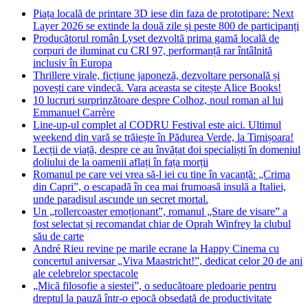
Piața locală de printare 3D iese din faza de prototipare: Next
Layer 2026 se extinde la două zile și peste 800 de participanți
Producătorul român Lyset dezvoltă prima gamă locală de
corpuri de iluminat cu CRI 97, performanță rar întâlnită
inclusiv în Europa
Thrillere virale, ficțiune japoneză, dezvoltare personală și
povești care vindecă. Vara aceasta se citește Alice Books!
10 lucruri surprinzătoare despre Colhoz, noul roman al lui
Emmanuel Carrère
Line-up-ul complet al CODRU Festival este aici. Ultimul
weekend din vară se trăiește în Pădurea Verde, la Timișoara!
Lecții de viață, despre ce au învățat doi specialiști în domeniul
doliului de la oamenii aflați în fața morții
Romanul pe care vei vrea să-l iei cu tine în vacanță: „Crima
din Capri”, o escapadă în cea mai frumoasă insulă a Italiei,
unde paradisul ascunde un secret mortal.
Un „rollercoaster emoționant”, romanul „Stare de visare” a
fost selectat și recomandat chiar de Oprah Winfrey la clubul
său de carte
André Rieu revine pe marile ecrane la Happy Cinema cu
concertul aniversar „Viva Maastricht!”, dedicat celor 20 de ani
ale celebrelor spectacole
„Mică filosofie a siestei”, o seducătoare pledoarie pentru
dreptul la pauză într-o epocă obsedată de productivitate