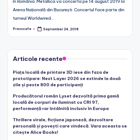
în România. Metallica va concerta pe 14 august 2019 la
Arena Națională din București. Concertul face parte din
turneul Worldwired…
Presscafe
September 24, 2018
Posted
by
Articole recente
Piața locală de printare 3D iese din faza de
prototipare: Next Layer 2026 se extinde la două
zile și peste 800 de participanți
Producătorul român Lyset dezvoltă prima gamă
locală de corpuri de iluminat cu CRI 97,
performanță rar întâlnită inclusiv în Europa
Thrillere virale, ficțiune japoneză, dezvoltare
personală și povești care vindecă. Vara aceasta se
citește Alice Books!