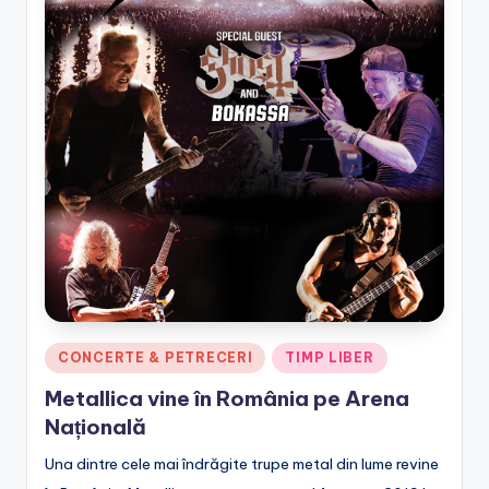
e
.
r
o
Posted
CONCERTE & PETRECERI
TIMP LIBER
in
Metallica vine în România pe Arena
Națională
Una dintre cele mai îndrăgite trupe metal din lume revine