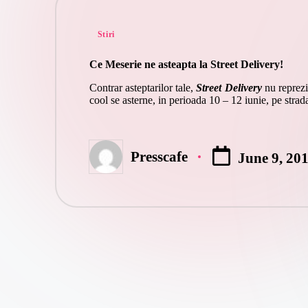
Posted
Stiri
in
Ce Meserie ne asteapta la Street Delivery!
Contrar asteptarilor tale,
Street Delivery
nu reprezi
cool se asterne, in perioada 10 – 12 iunie, pe strad
Presscafe
June 9, 20
Posted
by