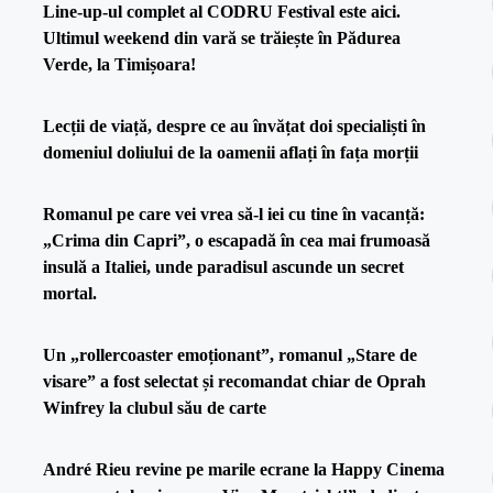
Line-up-ul complet al CODRU Festival este aici.
Ultimul weekend din vară se trăiește în Pădurea
Verde, la Timișoara!
Lecții de viață, despre ce au învățat doi specialiști în
domeniul doliului de la oamenii aflați în fața morții
Romanul pe care vei vrea să-l iei cu tine în vacanță:
„Crima din Capri”, o escapadă în cea mai frumoasă
insulă a Italiei, unde paradisul ascunde un secret
mortal.
Un „rollercoaster emoționant”, romanul „Stare de
visare” a fost selectat și recomandat chiar de Oprah
Winfrey la clubul său de carte
André Rieu revine pe marile ecrane la Happy Cinema