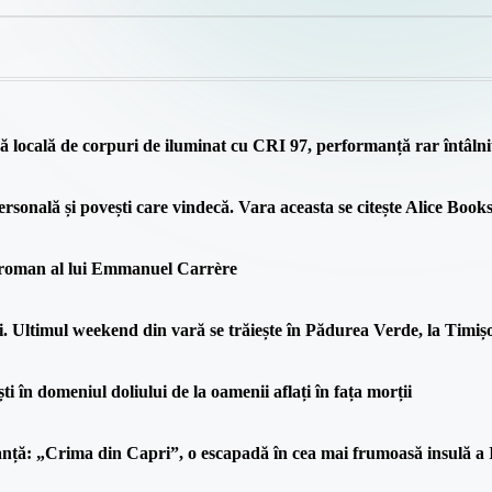
locală de corpuri de iluminat cu CRI 97, performanță rar întâlni
ersonală și povești care vindecă. Vara aceasta se citește Alice Books
l roman al lui Emmanuel Carrère
. Ultimul weekend din vară se trăiește în Pădurea Verde, la Timiș
ști în domeniul doliului de la oamenii aflați în fața morții
canță: „Crima din Capri”, o escapadă în cea mai frumoasă insulă a I