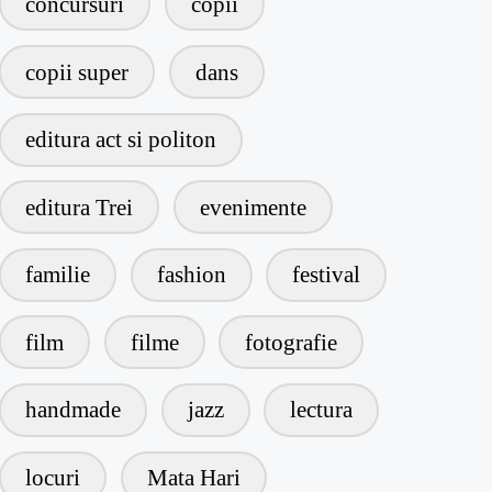
concursuri
copii
copii super
dans
editura act si politon
editura Trei
evenimente
familie
fashion
festival
film
filme
fotografie
handmade
jazz
lectura
locuri
Mata Hari