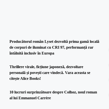
Producătorul român Lyset dezvoltă prima gamă locală
de corpuri de iluminat cu CRI 97, performanță rar
întâlnită inclusiv în Europa
Thrillere virale, ficțiune japoneză, dezvoltare
personală și povești care vindecă. Vara aceasta se
citește Alice Books!
10 lucruri surprinzătoare despre Colhoz, noul roman
al lui Emmanuel Carrère