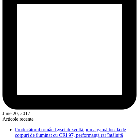
June 20, 2017
Articole recente
Producătorul român Lyset dezvoltă prima gamă locală de
corpuri de iluminat cu CRI 97, performanță rar întâlnită