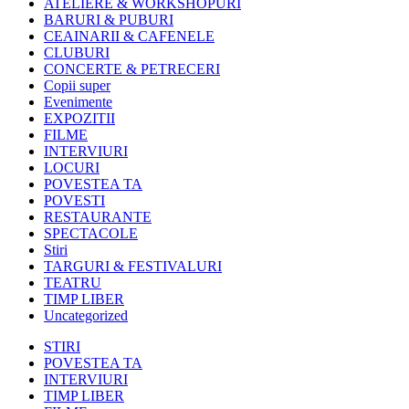
ATELIERE & WORKSHOPURI
BARURI & PUBURI
CEAINARII & CAFENELE
CLUBURI
CONCERTE & PETRECERI
Copii super
Evenimente
EXPOZITII
FILME
INTERVIURI
LOCURI
POVESTEA TA
POVESTI
RESTAURANTE
SPECTACOLE
Stiri
TARGURI & FESTIVALURI
TEATRU
TIMP LIBER
Uncategorized
STIRI
POVESTEA TA
INTERVIURI
TIMP LIBER