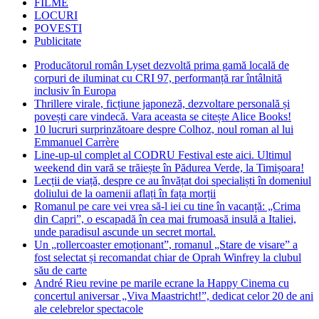
FILME
LOCURI
POVESTI
Publicitate
Producătorul român Lyset dezvoltă prima gamă locală de
corpuri de iluminat cu CRI 97, performanță rar întâlnită
inclusiv în Europa
Thrillere virale, ficțiune japoneză, dezvoltare personală și
povești care vindecă. Vara aceasta se citește Alice Books!
10 lucruri surprinzătoare despre Colhoz, noul roman al lui
Emmanuel Carrère
Line-up-ul complet al CODRU Festival este aici. Ultimul
weekend din vară se trăiește în Pădurea Verde, la Timișoara!
Lecții de viață, despre ce au învățat doi specialiști în domeniul
doliului de la oamenii aflați în fața morții
Romanul pe care vei vrea să-l iei cu tine în vacanță: „Crima
din Capri”, o escapadă în cea mai frumoasă insulă a Italiei,
unde paradisul ascunde un secret mortal.
Un „rollercoaster emoționant”, romanul „Stare de visare” a
fost selectat și recomandat chiar de Oprah Winfrey la clubul
său de carte
André Rieu revine pe marile ecrane la Happy Cinema cu
concertul aniversar „Viva Maastricht!”, dedicat celor 20 de ani
ale celebrelor spectacole