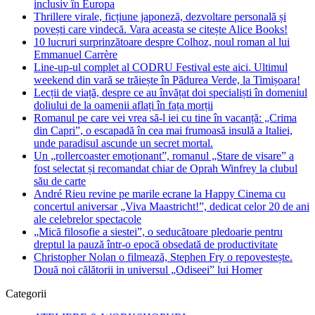
inclusiv în Europa
Thrillere virale, ficțiune japoneză, dezvoltare personală și
povești care vindecă. Vara aceasta se citește Alice Books!
10 lucruri surprinzătoare despre Colhoz, noul roman al lui
Emmanuel Carrère
Line-up-ul complet al CODRU Festival este aici. Ultimul
weekend din vară se trăiește în Pădurea Verde, la Timișoara!
Lecții de viață, despre ce au învățat doi specialiști în domeniul
doliului de la oamenii aflați în fața morții
Romanul pe care vei vrea să-l iei cu tine în vacanță: „Crima
din Capri”, o escapadă în cea mai frumoasă insulă a Italiei,
unde paradisul ascunde un secret mortal.
Un „rollercoaster emoționant”, romanul „Stare de visare” a
fost selectat și recomandat chiar de Oprah Winfrey la clubul
său de carte
André Rieu revine pe marile ecrane la Happy Cinema cu
concertul aniversar „Viva Maastricht!”, dedicat celor 20 de ani
ale celebrelor spectacole
„Mică filosofie a siestei”, o seducătoare pledoarie pentru
dreptul la pauză într-o epocă obsedată de productivitate
Christopher Nolan o filmează, Stephen Fry o repovestește.
Două noi călătorii in universul „Odiseei” lui Homer
Categorii