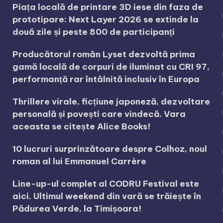
Piața locală de printare 3D iese din faza de
prototipare: Next Layer 2026 se extinde la
două zile și peste 800 de participanți
Producătorul român Lyset dezvoltă prima
gamă locală de corpuri de iluminat cu CRI 97,
performanță rar întâlnită inclusiv în Europa
Thrillere virale, ficțiune japoneză, dezvoltare
personală și povești care vindecă. Vara
aceasta se citește Alice Books!
10 lucruri surprinzătoare despre Colhoz, noul
roman al lui Emmanuel Carrère
Line-up-ul complet al CODRU Festival este
aici. Ultimul weekend din vară se trăiește în
Pădurea Verde, la Timișoara!