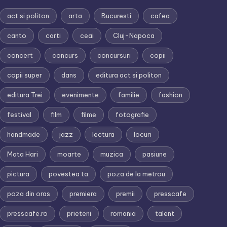
act si politon
arta
Bucuresti
cafea
canto
carti
ceai
Cluj-Napoca
concert
concurs
concursuri
copii
copii super
dans
editura act si politon
editura Trei
evenimente
familie
fashion
festival
film
filme
fotografie
handmade
jazz
lectura
locuri
Mata Hari
moarte
muzica
pasiune
pictura
povestea ta
poza de la metrou
poza din oras
premiera
premii
presscafe
presscafe.ro
prieteni
romania
talent