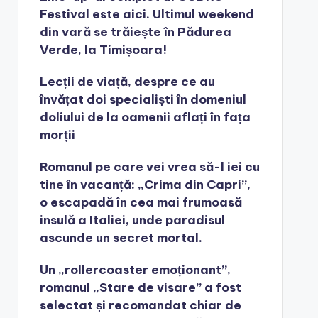
Festival este aici. Ultimul weekend
din vară se trăiește în Pădurea
Verde, la Timișoara!
Lecții de viață, despre ce au
învățat doi specialiști în domeniul
doliului de la oamenii aflați în fața
morții
Romanul pe care vei vrea să-l iei cu
tine în vacanță: „Crima din Capri”,
o escapadă în cea mai frumoasă
insulă a Italiei, unde paradisul
ascunde un secret mortal.
Un „rollercoaster emoționant”,
romanul „Stare de visare” a fost
selectat și recomandat chiar de