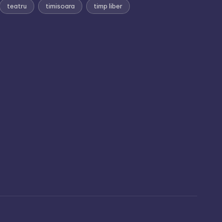
teatru
timisoara
timp liber