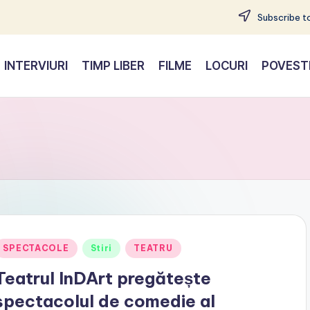
Subscribe to
INTERVIURI
TIMP LIBER
FILME
LOCURI
POVEST
Posted
SPECTACOLE
Stiri
TEATRU
n
Teatrul InDArt pregătește
spectacolul de comedie al