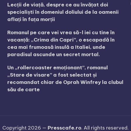
Lecții de viață, despre ce au învățat doi
specialiști în domeniul doliului de la oamenii
aflați în fața morții
Romanul pe care vei vrea să-l iei cu tine în
vacanță: „Crima din Capri”, o escapadă în
cea mai frumoasă insulă a Italiei, unde
paradisul ascunde un secret mortal.
Un „rollercoaster emoționant”, romanul
„Stare de visare” a fost selectat și
recomandat chiar de Oprah Winfrey la clubul
său de carte
Copyright 2026 —
Presscafe.ro
. All rights reserved.