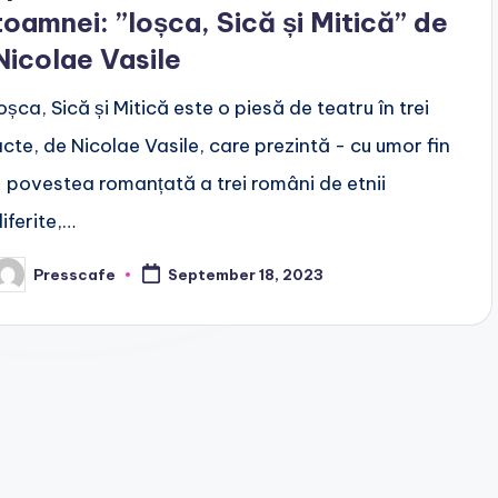
toamnei: ”Ioșca, Sică și Mitică” de
Nicolae Vasile
oșca, Sică și Mitică este o piesă de teatru în trei
acte, de Nicolae Vasile, care prezintă - cu umor fin
- povestea romanțată a trei români de etnii
iferite,…
Presscafe
September 18, 2023
osted
y