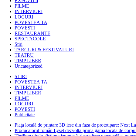
EXPOZITII
FILME
INTERVIURI
LOCURI
POVESTEA TA
POVESTI
RESTAURANTE
SPECTACOLE
Stiri
TARGURI & FESTIVALURI
TEATRU
TIMP LIBER
Uncategorized
STIRI
POVESTEA TA
INTERVIURI
TIMP LIBER
FILME
LOCURI
POVESTI
Publicitate
Piața locală de printare 3D iese din faza de prototipare: Next La
Producătorul român Lyset dezvoltă prima gamă locală de corpuri
Thrillere virale, ficțiune japoneză, dezvoltare personală și pove