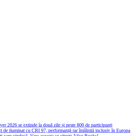
yer 2026 se extinde la două zile și peste 800 de participanți
 de iluminat cu CRI 97, performanță rar întâlnită inclusiv în Europa
ști care vindecă. Vara aceasta se citește Alice Books!