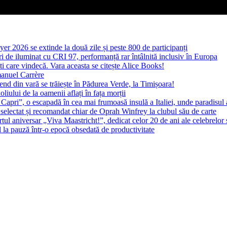
yer 2026 se extinde la două zile și peste 800 de participanți
 de iluminat cu CRI 97, performanță rar întâlnită inclusiv în Europa
ști care vindecă. Vara aceasta se citește Alice Books!
manuel Carrère
d din vară se trăiește în Pădurea Verde, la Timișoara!
oliului de la oamenii aflați în fața morții
 Capri”, o escapadă în cea mai frumoasă insulă a Italiei, unde paradisul
 selectat și recomandat chiar de Oprah Winfrey la clubul său de carte
l aniversar „Viva Maastricht!”, dedicat celor 20 de ani ale celebrelor 
l la pauză într-o epocă obsedată de productivitate