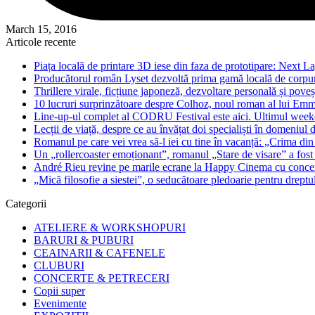
March 15, 2016
Articole recente
Piața locală de printare 3D iese din faza de prototipare: Next La
Producătorul român Lyset dezvoltă prima gamă locală de corpuri
Thrillere virale, ficțiune japoneză, dezvoltare personală și pove
10 lucruri surprinzătoare despre Colhoz, noul roman al lui Em
Line-up-ul complet al CODRU Festival este aici. Ultimul weeken
Lecții de viață, despre ce au învățat doi specialiști în domeniul d
Romanul pe care vei vrea să-l iei cu tine în vacanță: „Crima din
Un „rollercoaster emoționant”, romanul „Stare de visare” a fost
André Rieu revine pe marile ecrane la Happy Cinema cu concertu
„Mică filosofie a siestei”, o seducătoare pledoarie pentru dreptu
Categorii
ATELIERE & WORKSHOPURI
BARURI & PUBURI
CEAINARII & CAFENELE
CLUBURI
CONCERTE & PETRECERI
Copii super
Evenimente