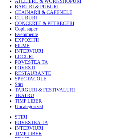
ATELIERE & WORKSHOPURI
BARURI & PUBURI
CEAINARII & CAFENELE
CLUBURI
CONCERTE & PETRECERI
Copii super
Evenimente
EXPOZITII
FILME
INTERVIURI
LOCURI
POVESTEA TA
POVESTI
RESTAURANTE
SPECTACOLE
Stiri
TARGURI & FESTIVALURI
TEATRU
TIMP LIBER
Uncategorized
STIRI
POVESTEA TA
INTERVIURI
TIMP LIBER