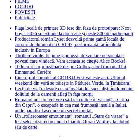
FILME
LOCURI
POVESTI
Publicitate
Piața locală de printare 3D iese din faza de prototipare: Next
Layer 2026 se extinde la două zile și peste 800 de participanți
Producătorul român Lyset dezvoltă prima gamă locală de
corpuri de iluminat cu CRI 97, performanță rar întâlnită
inclusiv în Europa
Thrillere virale, ficțiune japoneză, dezvoltare personală și
povești care vindecă. Vara aceasta se citește Alice Books!
10 lucruri surprinzătoare despre Colhoz, noul roman al lui
Emmanuel Carrère
Line-up-ul complet al CODRU Festival este aici. Ultimul
weekend din vară se trăiește în Pădurea Verde, la Timișoara!
Lecții de viață, despre ce au învățat doi specialiști în domeniul
doliului de la oamenii aflați în fața morții
Romanul pe care vei vrea să-l iei cu tine în vacanță: „Crima
din Capri”, o escapadă în cea mai frumoasă insulă a Italiei,
unde paradisul ascunde un secret mortal.
Un „rollercoaster emoționant”, romanul „Stare de visare” a
fost selectat și recomandat chiar de Oprah Winfrey la clubul
său de carte