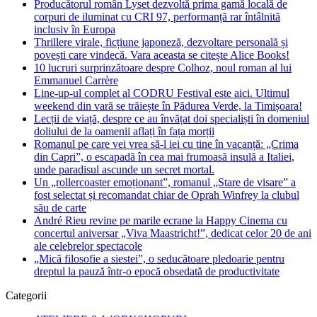
Producătorul român Lyset dezvoltă prima gamă locală de
corpuri de iluminat cu CRI 97, performanță rar întâlnită
inclusiv în Europa
Thrillere virale, ficțiune japoneză, dezvoltare personală și
povești care vindecă. Vara aceasta se citește Alice Books!
10 lucruri surprinzătoare despre Colhoz, noul roman al lui
Emmanuel Carrère
Line-up-ul complet al CODRU Festival este aici. Ultimul
weekend din vară se trăiește în Pădurea Verde, la Timișoara!
Lecții de viață, despre ce au învățat doi specialiști în domeniul
doliului de la oamenii aflați în fața morții
Romanul pe care vei vrea să-l iei cu tine în vacanță: „Crima
din Capri”, o escapadă în cea mai frumoasă insulă a Italiei,
unde paradisul ascunde un secret mortal.
Un „rollercoaster emoționant”, romanul „Stare de visare” a
fost selectat și recomandat chiar de Oprah Winfrey la clubul
său de carte
André Rieu revine pe marile ecrane la Happy Cinema cu
concertul aniversar „Viva Maastricht!”, dedicat celor 20 de ani
ale celebrelor spectacole
„Mică filosofie a siestei”, o seducătoare pledoarie pentru
dreptul la pauză într-o epocă obsedată de productivitate
Categorii