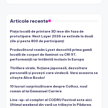
by
Articole recente
Piața locală de printare 3D iese din faza de
prototipare: Next Layer 2026 se extinde la două
zile și peste 800 de participanți
Producătorul român Lyset dezvoltă prima gamă
locală de corpuri de iluminat cu CRI 97,
performanță rar întâlnită inclusiv în Europa
Thrillere virale, ficțiune japoneză, dezvoltare
personală și povești care vindecă. Vara aceasta se
citește Alice Books!
10 lucruri surprinzătoare despre Colhoz, noul
roman al lui Emmanuel Carrère
Line-up-ul complet al CODRU Festival este aici.
Ultimul weekend din vară se trăiește în Pădurea