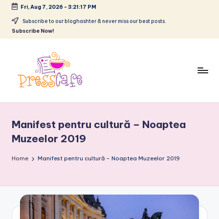
Fri, Aug 7, 2026
-
3:21:18 PM
Skip
Subscribe to our bloghashter & never miss our best posts.
Subscribe Now!
to
content
P
Cafeneau
r
experientelor
Manifest pentru cultură – Noaptea
urbane
e
Muzeelor 2019
s
Home
s
Manifest pentru cultură – Noaptea Muzeelor 2019
c
a
f