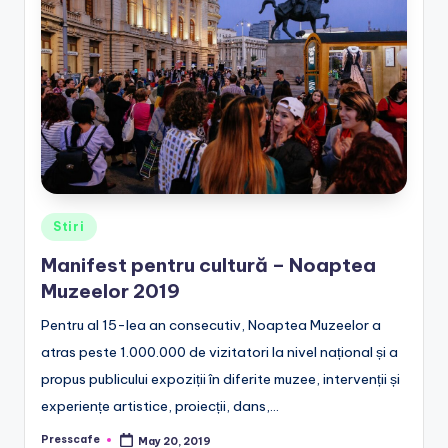
e
.
r
o
Posted
Stiri
in
Manifest pentru cultură – Noaptea
Muzeelor 2019
Pentru al 15-lea an consecutiv, Noaptea Muzeelor a
atras peste 1.000.000 de vizitatori la nivel național și a
propus publicului expoziții în diferite muzee, intervenții și
experiențe artistice, proiecții, dans,…
Presscafe
May 20, 2019
Posted