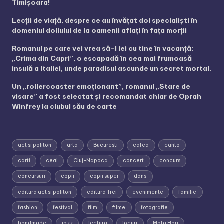
Timișoara!
Lecții de viață, despre ce au învățat doi specialiști în
domeniul doliului de la oamenii aflați în fața morții
Romanul pe care vei vrea să-l iei cu tine în vacanță:
„Crima din Capri”, o escapadă în cea mai frumoasă
insulă a Italiei, unde paradisul ascunde un secret mortal.
Un „rollercoaster emoționant”, romanul „Stare de
visare” a fost selectat și recomandat chiar de Oprah
Winfrey la clubul său de carte
act si politon
arta
Bucuresti
cafea
canto
carti
ceai
Cluj-Napoca
concert
concurs
concursuri
copii
copii super
dans
editura act si politon
editura Trei
evenimente
familie
fashion
festival
film
filme
fotografie
handmade
jazz
lectura
locuri
Mata Hari