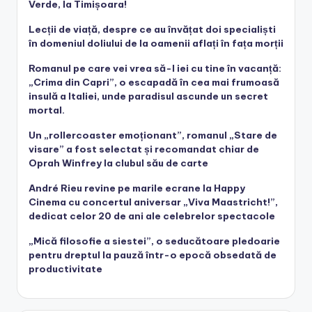
Verde, la Timișoara!
Lecții de viață, despre ce au învățat doi specialiști
în domeniul doliului de la oamenii aflați în fața morții
Romanul pe care vei vrea să-l iei cu tine în vacanță:
„Crima din Capri”, o escapadă în cea mai frumoasă
insulă a Italiei, unde paradisul ascunde un secret
mortal.
Un „rollercoaster emoționant”, romanul „Stare de
visare” a fost selectat și recomandat chiar de
Oprah Winfrey la clubul său de carte
André Rieu revine pe marile ecrane la Happy
Cinema cu concertul aniversar „Viva Maastricht!”,
dedicat celor 20 de ani ale celebrelor spectacole
„Mică filosofie a siestei”, o seducătoare pledoarie
pentru dreptul la pauză într-o epocă obsedată de
productivitate