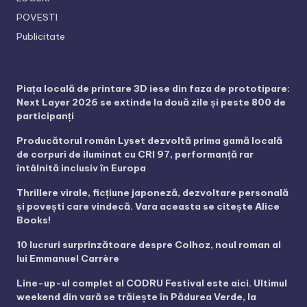
POVESTI
Publicitate
Piața locală de printare 3D iese din faza de prototipare:
Next Layer 2026 se extinde la două zile și peste 800 de
participanți
Producătorul român Lyset dezvoltă prima gamă locală
de corpuri de iluminat cu CRI 97, performanță rar
întâlnită inclusiv în Europa
Thrillere virale, ficțiune japoneză, dezvoltare personală
și povești care vindecă. Vara aceasta se citește Alice
Books!
10 lucruri surprinzătoare despre Colhoz, noul roman al
lui Emmanuel Carrère
Line-up-ul complet al CODRU Festival este aici. Ultimul
weekend din vară se trăiește în Pădurea Verde, la