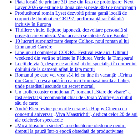
Piața locală de printare 3D iese din faza de prototipare: Next
Layer 2026 se extinde la două zile și peste 800 de participanți
Producătorul român Lyset dezvoltă prima gamă locală de
corpuri de iluminat cu CRI 97, performanță rar întâlnită
inclusiv în Europa
Thrillere virale, ficțiune japoneză, dezvoltare personală și
povești care vindecă. Vara aceasta se citește Alice Books!
10 lucruri surprinzătoare despre Colhoz, noul roman al lui
Emmanuel Carrère
Line-up-ul complet al CODRU Festival este aici. Ultimul
weekend din vară se trăiește în Pădurea Verde, la Timișoara!
Lecții de viață, despre ce au învățat doi specialiști în domeniul
doliului de la oamenii aflați în fața morții
Romanul pe care vei vrea să-l iei cu tine în vacanță: „Crima
din Capri”, o escapadă în cea mai frumoasă insulă a Italiei,
unde paradisul ascunde un secret mortal.
Un „rollercoaster emoționant”, romanul „Stare de visare” a
fost selectat și recomandat chiar de Oprah Winfrey la clubul
său de carte
André Rieu revine pe marile ecrane la Happy Cinema cu
concertul aniversar „Viva Maastricht!”, dedicat celor 20 de ani
ale celebrelor spectacole
„Mică filosofie a siestei”, o seducătoare pledoarie pentru
dreptul la pauză într-o epocă obsedată de productivitate