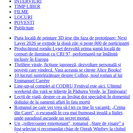
INTERVIURI
TIMP LIBER
FILME
LOCURI
POVESTI
Publicitate
Piața locală de printare 3D iese din faza de prototipare: Next
Layer 2026 se extinde la două zile și peste 800 de participanți
Producătorul român Lyset dezvoltă prima gamă locală de
corpuri de iluminat cu CRI 97, performanță rar întâlnită
inclusiv în Europa
Thrillere virale, ficțiune japoneză, dezvoltare personală și
povești care vindecă. Vara aceasta se citește Alice Books!
10 lucruri surprinzătoare despre Colhoz, noul roman al lui
Emmanuel Carrère
Line-up-ul complet al CODRU Festival este aici. Ultimul
weekend din vară se trăiește în Pădurea Verde, la Timișoara!
Lecții de viață, despre ce au învățat doi specialiști în domeniul
doliului de la oamenii aflați în fața morții
Romanul pe care vei vrea să-l iei cu tine în vacanță: „Crima
din Capri”, o escapadă în cea mai frumoasă insulă a Italiei,
unde paradisul ascunde un secret mortal.
Un „rollercoaster emoționant”, romanul „Stare de visare” a
fost selectat și recomandat chiar de Oprah Winfrey la clubul