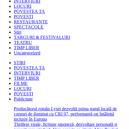
INTERVIURI
LOCURI
POVESTEA TA
POVESTI
RESTAURANTE
SPECTACOLE
Stiri
TARGURI & FESTIVALURI
TEATRU
TIMP LIBER
Uncategorized
STIRI
POVESTEA TA
INTERVIURI
TIMP LIBER
FILME
LOCURI
POVESTI
Publicitate
Producătorul român Lyset dezvoltă prima gamă locală de
corpuri de iluminat cu CRI 97, performanță rar întâlnită
inclusiv în Europa
Thrillere virale, ficțiune japoneză, dezvoltare personală și