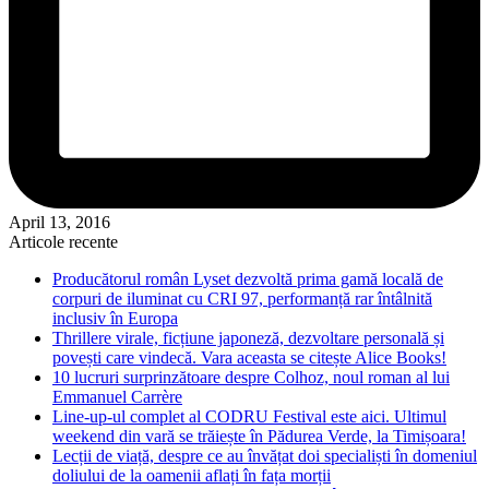
April 13, 2016
Articole recente
Producătorul român Lyset dezvoltă prima gamă locală de
corpuri de iluminat cu CRI 97, performanță rar întâlnită
inclusiv în Europa
Thrillere virale, ficțiune japoneză, dezvoltare personală și
povești care vindecă. Vara aceasta se citește Alice Books!
10 lucruri surprinzătoare despre Colhoz, noul roman al lui
Emmanuel Carrère
Line-up-ul complet al CODRU Festival este aici. Ultimul
weekend din vară se trăiește în Pădurea Verde, la Timișoara!
Lecții de viață, despre ce au învățat doi specialiști în domeniul
doliului de la oamenii aflați în fața morții