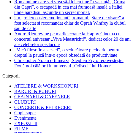
Romanul pe care vei vrea să-l iei cu tine în vacanță: „Crima
din Capri”, o escapadă în cea mai frumoasă insulă a Italiei,
unde paradisul ascunde un secret mortal.
Un „rollercoaster emoționant”, romanul „Stare de visare” a
fost selectat și recomandat chiar de Oprah Winfrey la clubul
său de carte
André Rieu revine pe marile ecrane la Happy Cinema cu
concertul aniversar „Viva Maastricht!”, dedicat celor 20 de ani
ale celebrelor spectacole
„Mică filosofie a siestei”, o seducătoare pledoarie pentru
dreptul la pauză într-o epocă obsedată de productivitate
Christopher Nolan o filmează, Stephen Fry o repovestește.
Două noi călătorii in universul „Odiseei” lui Homer
Categorii
ATELIERE & WORKSHOPURI
BARURI & PUBURI
CEAINARII & CAFENELE
CLUBURI
CONCERTE & PETRECERI
Copii super
Evenimente
EXPOZITII
FILME