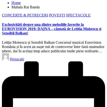
Home
Mahala Rai Banda
Posted
CONCERTE & PETRECERI
POVESTI
SPECTACOLE
in
Exclusivități despre una dintre melodiile favorite la
EUROVISION 2019: DAINA – cântată de Letiția Moisescu și
Sensibil Balkan!
Letiția Moisescu și Sensibil Balkan Concursul muzical Eurovision
România și în acest an naște mii de controverse între fanii maimultor
tabere, dar în același timp aduce publicului multe piese noifoarte…
Posted
Presscafe
by