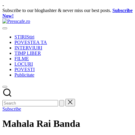
Skip
-
to
Subscribe to our bloghashter & never miss our best posts.
Subscribe
content
Now!
Presscafe.ro
Cafeneau
experientelor
STIRI
Stiri
urbane
POVESTEA TA
INTERVIURI
TIMP LIBER
FILME
LOCURI
POVESTI
Publicitate
Subscribe
Mahala Rai Banda