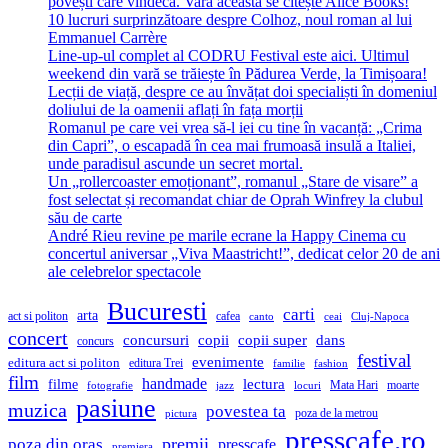
povești care vindecă. Vara aceasta se citește Alice Books!
10 lucruri surprinzătoare despre Colhoz, noul roman al lui
Emmanuel Carrère
Line-up-ul complet al CODRU Festival este aici. Ultimul
weekend din vară se trăiește în Pădurea Verde, la Timișoara!
Lecții de viață, despre ce au învățat doi specialiști în domeniul
doliului de la oamenii aflați în fața morții
Romanul pe care vei vrea să-l iei cu tine în vacanță: „Crima
din Capri”, o escapadă în cea mai frumoasă insulă a Italiei,
unde paradisul ascunde un secret mortal.
Un „rollercoaster emoționant”, romanul „Stare de visare” a
fost selectat și recomandat chiar de Oprah Winfrey la clubul
său de carte
André Rieu revine pe marile ecrane la Happy Cinema cu
concertul aniversar „Viva Maastricht!”, dedicat celor 20 de ani
ale celebrelor spectacole
Bucuresti
carti
arta
act si politon
cafea
canto
ceai
Cluj-Napoca
concert
concursuri
copii
copii super
dans
concurs
festival
evenimente
editura act si politon
editura Trei
familie
fashion
film
handmade
lectura
filme
Mata Hari
moarte
fotografie
jazz
locuri
pasiune
muzica
povestea ta
poza de la metrou
pictura
presscafe.ro
premii
poza din oras
presscafe
premiera