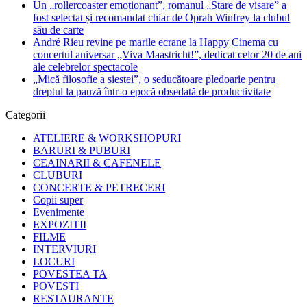
Un „rollercoaster emoționant”, romanul „Stare de visare” a
fost selectat și recomandat chiar de Oprah Winfrey la clubul
său de carte
André Rieu revine pe marile ecrane la Happy Cinema cu
concertul aniversar „Viva Maastricht!”, dedicat celor 20 de ani
ale celebrelor spectacole
„Mică filosofie a siestei”, o seducătoare pledoarie pentru
dreptul la pauză într-o epocă obsedată de productivitate
Categorii
ATELIERE & WORKSHOPURI
BARURI & PUBURI
CEAINARII & CAFENELE
CLUBURI
CONCERTE & PETRECERI
Copii super
Evenimente
EXPOZITII
FILME
INTERVIURI
LOCURI
POVESTEA TA
POVESTI
RESTAURANTE