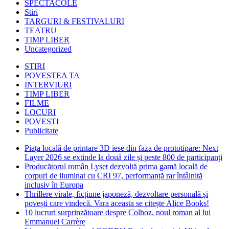
SPECTACOLE
Stiri
TARGURI & FESTIVALURI
TEATRU
TIMP LIBER
Uncategorized
STIRI
POVESTEA TA
INTERVIURI
TIMP LIBER
FILME
LOCURI
POVESTI
Publicitate
Piața locală de printare 3D iese din faza de prototipare: Next
Layer 2026 se extinde la două zile și peste 800 de participanți
Producătorul român Lyset dezvoltă prima gamă locală de
corpuri de iluminat cu CRI 97, performanță rar întâlnită
inclusiv în Europa
Thrillere virale, ficțiune japoneză, dezvoltare personală și
povești care vindecă. Vara aceasta se citește Alice Books!
10 lucruri surprinzătoare despre Colhoz, noul roman al lui
Emmanuel Carrère