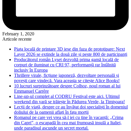
February 1, 2020
Articole recente
Piața locală de printare 3D iese din faza de prototipare: Next
Layer 2026 se extinde la două zile și peste 800 de participanți
Producătorul român Lyset dezvoltă prima gamă locală de
corpuri de iluminat cu CRI 97, performanță rar întâlnită
inclusiv în Europa
Thrillere virale, ficțiune japoneză, dezvoltare personală și
povești care vindecă. Vara aceasta se citește Alice Books!
10 lucruri surprinzătoare despre Colhoz, noul roman al lui
Emmanuel Carrère
Line-up-ul complet al CODRU Festival este aici. Ultimul
weekend din vară se trăiește în Pădurea Verde, la Timișoara!
Lecții de viață, despre ce au învățat doi specialiști în domeniul
doliului de la oamenii aflați în fața morții
Romanul pe care vei vrea să-l iei cu tine în vacanță: „Crima
din Capri”, o escapadă în cea mai frumoasă insulă a Italiei,
unde paradisul ascunde un secret mortal.