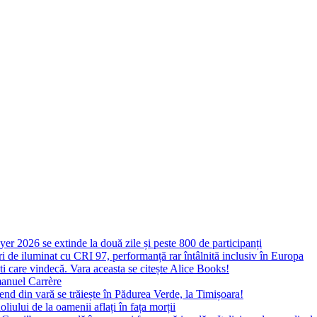
yer 2026 se extinde la două zile și peste 800 de participanți
 de iluminat cu CRI 97, performanță rar întâlnită inclusiv în Europa
ști care vindecă. Vara aceasta se citește Alice Books!
manuel Carrère
d din vară se trăiește în Pădurea Verde, la Timișoara!
oliului de la oamenii aflați în fața morții