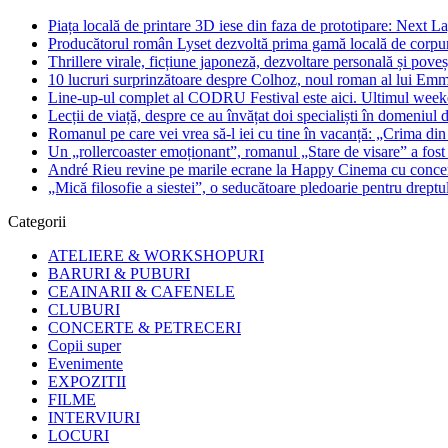
Piața locală de printare 3D iese din faza de prototipare: Next La
Producătorul român Lyset dezvoltă prima gamă locală de corpuri
Thrillere virale, ficțiune japoneză, dezvoltare personală și pove
10 lucruri surprinzătoare despre Colhoz, noul roman al lui Em
Line-up-ul complet al CODRU Festival este aici. Ultimul weeken
Lecții de viață, despre ce au învățat doi specialiști în domeniul d
Romanul pe care vei vrea să-l iei cu tine în vacanță: „Crima din
Un „rollercoaster emoționant”, romanul „Stare de visare” a fost
André Rieu revine pe marile ecrane la Happy Cinema cu concertu
„Mică filosofie a siestei”, o seducătoare pledoarie pentru dreptu
Categorii
ATELIERE & WORKSHOPURI
BARURI & PUBURI
CEAINARII & CAFENELE
CLUBURI
CONCERTE & PETRECERI
Copii super
Evenimente
EXPOZITII
FILME
INTERVIURI
LOCURI