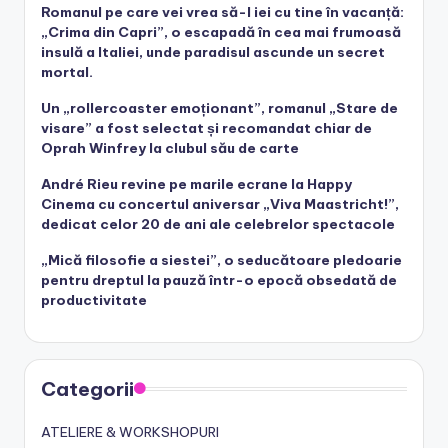
Romanul pe care vei vrea să-l iei cu tine în vacanță:
„Crima din Capri”, o escapadă în cea mai frumoasă
insulă a Italiei, unde paradisul ascunde un secret
mortal.
Un „rollercoaster emoționant”, romanul „Stare de
visare” a fost selectat și recomandat chiar de
Oprah Winfrey la clubul său de carte
André Rieu revine pe marile ecrane la Happy
Cinema cu concertul aniversar „Viva Maastricht!”,
dedicat celor 20 de ani ale celebrelor spectacole
„Mică filosofie a siestei”, o seducătoare pledoarie
pentru dreptul la pauză într-o epocă obsedată de
productivitate
Categorii
ATELIERE & WORKSHOPURI