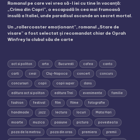
Romanul pe care vei vrea să-l iei cu tine în vacanță:
„Crima din Capri”, o escapadă în cea mai frumoasă
insulă a Italiei, unde paradisul ascunde un secret mortal.
Un „rollercoaster emoționant”, romanul „Stare de
visare” a fost selectat și recomandat chiar de Oprah
Winfrey la clubul său de carte
act si politon
arta
Bucuresti
cafea
canto
carti
ceai
Cluj-Napoca
concert
concurs
concursuri
copii
copii super
dans
editura act si politon
editura Trei
evenimente
familie
fashion
festival
film
filme
fotografie
handmade
jazz
lectura
locuri
Mata Hari
moarte
muzica
pasiune
pictura
povestea ta
poza de la metrou
poza din oras
premiera
premii