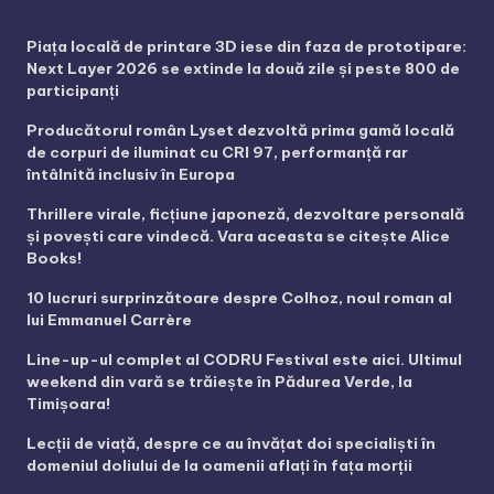
Piața locală de printare 3D iese din faza de prototipare:
Next Layer 2026 se extinde la două zile și peste 800 de
participanți
Producătorul român Lyset dezvoltă prima gamă locală
de corpuri de iluminat cu CRI 97, performanță rar
întâlnită inclusiv în Europa
Thrillere virale, ficțiune japoneză, dezvoltare personală
și povești care vindecă. Vara aceasta se citește Alice
Books!
10 lucruri surprinzătoare despre Colhoz, noul roman al
lui Emmanuel Carrère
Line-up-ul complet al CODRU Festival este aici. Ultimul
weekend din vară se trăiește în Pădurea Verde, la
Timișoara!
Lecții de viață, despre ce au învățat doi specialiști în
domeniul doliului de la oamenii aflați în fața morții