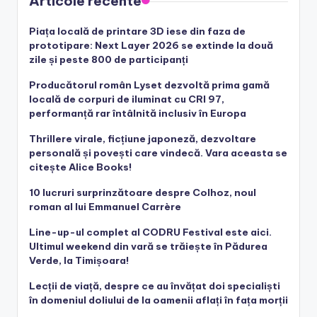
Articole recente
Piața locală de printare 3D iese din faza de
prototipare: Next Layer 2026 se extinde la două
zile și peste 800 de participanți
Producătorul român Lyset dezvoltă prima gamă
locală de corpuri de iluminat cu CRI 97,
performanță rar întâlnită inclusiv în Europa
Thrillere virale, ficțiune japoneză, dezvoltare
personală și povești care vindecă. Vara aceasta se
citește Alice Books!
10 lucruri surprinzătoare despre Colhoz, noul
roman al lui Emmanuel Carrère
Line-up-ul complet al CODRU Festival este aici.
Ultimul weekend din vară se trăiește în Pădurea
Verde, la Timișoara!
Lecții de viață, despre ce au învățat doi specialiști
în domeniul doliului de la oamenii aflați în fața morții