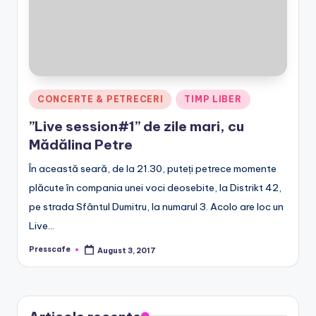
r
o
Posted
CONCERTE & PETRECERI
TIMP LIBER
in
”Live session#1” de zile mari, cu
Mădălina Petre
În această seară, de la 21.30, puteți petrece momente
plăcute în compania unei voci deosebite, la Distrikt 42,
pe strada Sfântul Dumitru, la numarul 3. Acolo are loc un
Live…
Presscafe
August 3, 2017
Posted
by