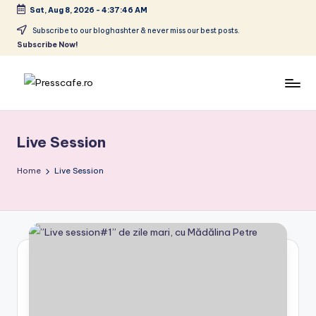
Sat, Aug 8, 2026
-
4:37:46 AM
Skip
Subscribe to our bloghashter & never miss our best posts.
Subscribe Now!
to
content
P
Cafeneau
r
experientelor
Live Session
urbane
e
s
Home
Live Session
s
c
a
f
e
.