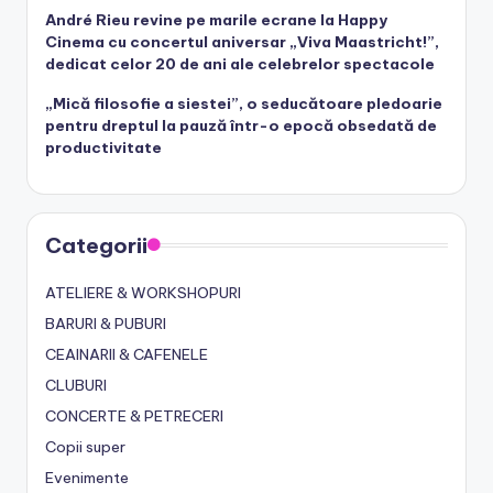
André Rieu revine pe marile ecrane la Happy
Cinema cu concertul aniversar „Viva Maastricht!”,
dedicat celor 20 de ani ale celebrelor spectacole
„Mică filosofie a siestei”, o seducătoare pledoarie
pentru dreptul la pauză într-o epocă obsedată de
productivitate
Categorii
ATELIERE & WORKSHOPURI
BARURI & PUBURI
CEAINARII & CAFENELE
CLUBURI
CONCERTE & PETRECERI
Copii super
Evenimente