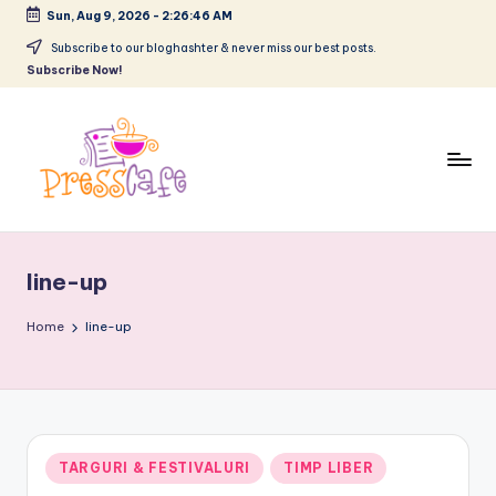
Sun, Aug 9, 2026
-
2:26:47 AM
Skip
Subscribe to our bloghashter & never miss our best posts.
Subscribe Now!
to
content
P
Cafeneau
r
experientelor
line-up
urbane
e
s
Home
line-up
s
c
a
Posted
TARGURI & FESTIVALURI
TIMP LIBER
f
in