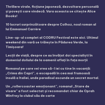
Thrillere virale, ficțiune japoneză, dezvoltare personală
și povești care vindecă. Vara aceasta se citește Alice
Books!
10 lucruri surprinzătoare despre Colhoz, noul roman al
lui Emmanuel Carrère
Line-up-ul complet al CODRU Festival este aici. Ultimul
weekend din vară se trăiește în Pădurea Verde, la
Timișoara!
Lecții de viață, despre ce au învățat doi specialiști în
domeniul doliului de la oamenii aflați în fața morții
Romanul pe care vei vrea să-l iei cu tine în vacanță:
„Crima din Capri”, o escapadă în cea mai frumoasă
insulă a Italiei, unde paradisul ascunde un secret mortal.
Un „rollercoaster emoționant”, romanul „Stare de
visare” a fost selectat și recomandat chiar de Oprah
Winfrey la clubul său de carte