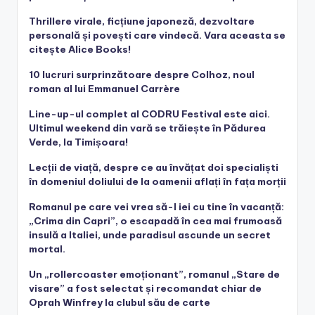
Thrillere virale, ficțiune japoneză, dezvoltare
personală și povești care vindecă. Vara aceasta se
citește Alice Books!
10 lucruri surprinzătoare despre Colhoz, noul
roman al lui Emmanuel Carrère
Line-up-ul complet al CODRU Festival este aici.
Ultimul weekend din vară se trăiește în Pădurea
Verde, la Timișoara!
Lecții de viață, despre ce au învățat doi specialiști
în domeniul doliului de la oamenii aflați în fața morții
Romanul pe care vei vrea să-l iei cu tine în vacanță:
„Crima din Capri”, o escapadă în cea mai frumoasă
insulă a Italiei, unde paradisul ascunde un secret
mortal.
Un „rollercoaster emoționant”, romanul „Stare de
visare” a fost selectat și recomandat chiar de
Oprah Winfrey la clubul său de carte