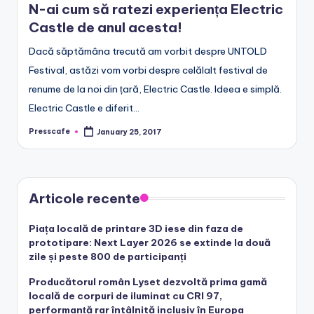
N-ai cum să ratezi experiența Electric
e
Castle de anul acesta!
.
Dacă săptămâna trecută am vorbit despre UNTOLD
r
Festival, astăzi vom vorbi despre celălalt festival de
o
renume de la noi din țară, Electric Castle. Ideea e simplă.
Electric Castle e diferit…
Presscafe
January 25, 2017
Posted
by
Articole recente
Piața locală de printare 3D iese din faza de
prototipare: Next Layer 2026 se extinde la două
zile și peste 800 de participanți
Producătorul român Lyset dezvoltă prima gamă
locală de corpuri de iluminat cu CRI 97,
performanță rar întâlnită inclusiv în Europa