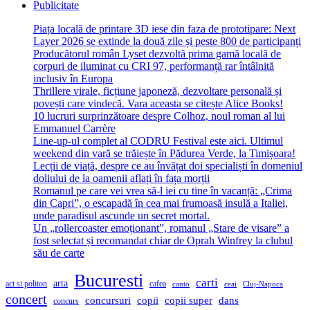
Publicitate
Piața locală de printare 3D iese din faza de prototipare: Next
Layer 2026 se extinde la două zile și peste 800 de participanți
Producătorul român Lyset dezvoltă prima gamă locală de
corpuri de iluminat cu CRI 97, performanță rar întâlnită
inclusiv în Europa
Thrillere virale, ficțiune japoneză, dezvoltare personală și
povești care vindecă. Vara aceasta se citește Alice Books!
10 lucruri surprinzătoare despre Colhoz, noul roman al lui
Emmanuel Carrère
Line-up-ul complet al CODRU Festival este aici. Ultimul
weekend din vară se trăiește în Pădurea Verde, la Timișoara!
Lecții de viață, despre ce au învățat doi specialiști în domeniul
doliului de la oamenii aflați în fața morții
Romanul pe care vei vrea să-l iei cu tine în vacanță: „Crima
din Capri”, o escapadă în cea mai frumoasă insulă a Italiei,
unde paradisul ascunde un secret mortal.
Un „rollercoaster emoționant”, romanul „Stare de visare” a
fost selectat și recomandat chiar de Oprah Winfrey la clubul
său de carte
Bucuresti
carti
arta
act si politon
cafea
canto
ceai
Cluj-Napoca
concert
concursuri
copii
copii super
dans
concurs