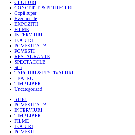
CLUBURI
CONCERTE & PETRECERI
Copii super
Evenimente
EXPOZITII
FILME
INTERVIURI
LOCURI
POVESTEA TA
POVESTI
RESTAURANTE
SPECTACOLE
Stiri
TARGURI & FESTIVALURI
TEATRU
TIMP LIBER
Uncategorized
STIRI
POVESTEA TA
INTERVIURI
TIMP LIBER
FILME
LOCURI
POVESTI