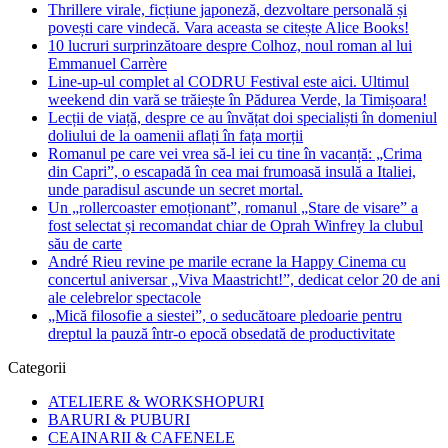
Thrillere virale, ficțiune japoneză, dezvoltare personală și
povești care vindecă. Vara aceasta se citește Alice Books!
10 lucruri surprinzătoare despre Colhoz, noul roman al lui
Emmanuel Carrère
Line-up-ul complet al CODRU Festival este aici. Ultimul
weekend din vară se trăiește în Pădurea Verde, la Timișoara!
Lecții de viață, despre ce au învățat doi specialiști în domeniul
doliului de la oamenii aflați în fața morții
Romanul pe care vei vrea să-l iei cu tine în vacanță: „Crima
din Capri”, o escapadă în cea mai frumoasă insulă a Italiei,
unde paradisul ascunde un secret mortal.
Un „rollercoaster emoționant”, romanul „Stare de visare” a
fost selectat și recomandat chiar de Oprah Winfrey la clubul
său de carte
André Rieu revine pe marile ecrane la Happy Cinema cu
concertul aniversar „Viva Maastricht!”, dedicat celor 20 de ani
ale celebrelor spectacole
„Mică filosofie a siestei”, o seducătoare pledoarie pentru
dreptul la pauză într-o epocă obsedată de productivitate
Categorii
ATELIERE & WORKSHOPURI
BARURI & PUBURI
CEAINARII & CAFENELE