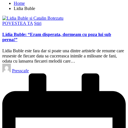
Home
Lidia Buble
Posted
POVESTEA TA
Stiri
in
Lidia Buble: “Eram disperata, dormeam cu poza lui sub
perna!”
Lidia Buble este fara dar si poate una dintre artistele de renume care
reuseste de fiecare data sa cucereasca inimile a milioane de fani,
odata cu lansarea fiecarei melodii care…
Posted
Presscafe
by