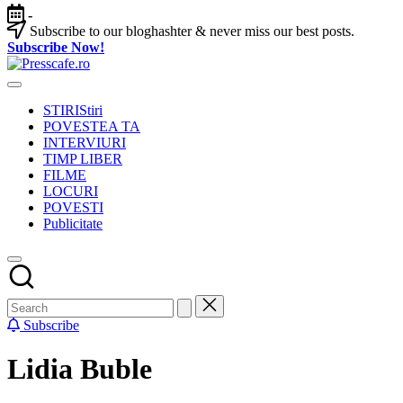
Skip
-
to
Subscribe to our bloghashter & never miss our best posts.
content
Subscribe Now!
Presscafe.ro
Cafeneau
experientelor
STIRI
Stiri
urbane
POVESTEA TA
INTERVIURI
TIMP LIBER
FILME
LOCURI
POVESTI
Publicitate
Subscribe
Lidia Buble