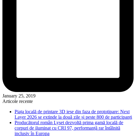
January 25, 2019
Articole recente
Piața locală de printare 3D iese din faza de prototipare: Next
Layer 2026 se extinde la două zile și peste 800 de participanți
Producătorul român Lyset dezvoltă prima gamă locală de
corpuri de iluminat cu CRI 97, performanță rar întâlnită
inclusiv în Europa