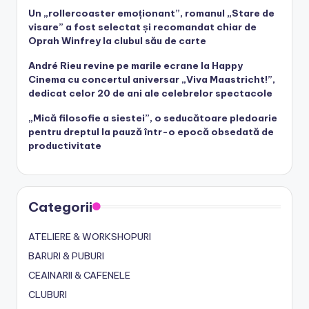
Un „rollercoaster emoționant”, romanul „Stare de
visare” a fost selectat și recomandat chiar de
Oprah Winfrey la clubul său de carte
André Rieu revine pe marile ecrane la Happy
Cinema cu concertul aniversar „Viva Maastricht!”,
dedicat celor 20 de ani ale celebrelor spectacole
„Mică filosofie a siestei”, o seducătoare pledoarie
pentru dreptul la pauză într-o epocă obsedată de
productivitate
Categorii
ATELIERE & WORKSHOPURI
BARURI & PUBURI
CEAINARII & CAFENELE
CLUBURI