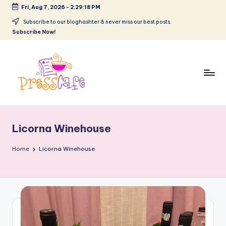
Fri, Aug 7, 2026
-
2:29:19 PM
Skip
Subscribe to our bloghashter & never miss our best posts.
Subscribe Now!
to
content
P
Cafeneau
r
experientelor
Licorna Winehouse
urbane
e
s
Home
Licorna Winehouse
s
c
a
f