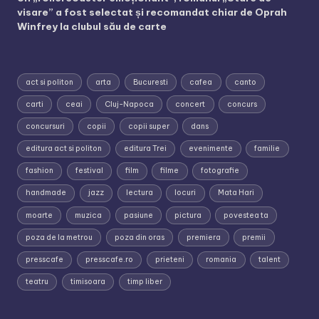
visare” a fost selectat și recomandat chiar de Oprah
Winfrey la clubul său de carte
act si politon
arta
Bucuresti
cafea
canto
carti
ceai
Cluj-Napoca
concert
concurs
concursuri
copii
copii super
dans
editura act si politon
editura Trei
evenimente
familie
fashion
festival
film
filme
fotografie
handmade
jazz
lectura
locuri
Mata Hari
moarte
muzica
pasiune
pictura
povestea ta
poza de la metrou
poza din oras
premiera
premii
presscafe
presscafe.ro
prieteni
romania
talent
teatru
timisoara
timp liber