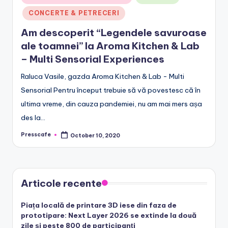
in
CONCERTE & PETRECERI
Am descoperit “Legendele savuroase
ale toamnei” la Aroma Kitchen & Lab
– Multi Sensorial Experiences
Raluca Vasile, gazda Aroma Kitchen & Lab - Multi
Sensorial Pentru început trebuie să vă povestesc că în
ultima vreme, din cauza pandemiei, nu am mai mers așa
des la…
Presscafe
October 10, 2020
Posted
by
Articole recente
Piața locală de printare 3D iese din faza de
prototipare: Next Layer 2026 se extinde la două
zile și peste 800 de participanți