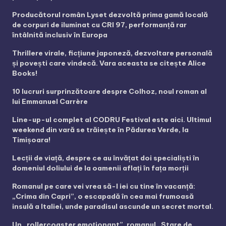
Producătorul român Lyset dezvoltă prima gamă locală
de corpuri de iluminat cu CRI 97, performanță rar
întâlnită inclusiv în Europa
Thrillere virale, ficțiune japoneză, dezvoltare personală
și povești care vindecă. Vara aceasta se citește Alice
Books!
10 lucruri surprinzătoare despre Colhoz, noul roman al
lui Emmanuel Carrère
Line-up-ul complet al CODRU Festival este aici. Ultimul
weekend din vară se trăiește în Pădurea Verde, la
Timișoara!
Lecții de viață, despre ce au învățat doi specialiști în
domeniul doliului de la oamenii aflați în fața morții
Romanul pe care vei vrea să-l iei cu tine în vacanță:
„Crima din Capri”, o escapadă în cea mai frumoasă
insulă a Italiei, unde paradisul ascunde un secret mortal.
Un „rollercoaster emoționant”, romanul „Stare de