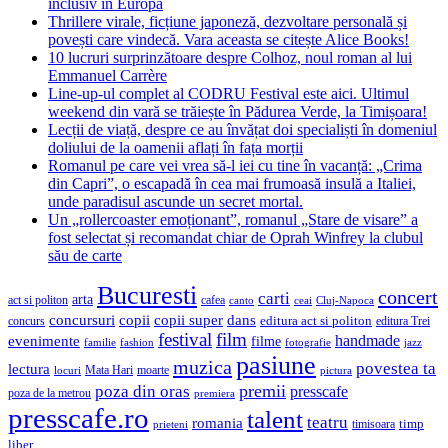
inclusiv în Europa
Thrillere virale, ficțiune japoneză, dezvoltare personală și
povești care vindecă. Vara aceasta se citește Alice Books!
10 lucruri surprinzătoare despre Colhoz, noul roman al lui
Emmanuel Carrère
Line-up-ul complet al CODRU Festival este aici. Ultimul
weekend din vară se trăiește în Pădurea Verde, la Timișoara!
Lecții de viață, despre ce au învățat doi specialiști în domeniul
doliului de la oamenii aflați în fața morții
Romanul pe care vei vrea să-l iei cu tine în vacanță: „Crima
din Capri”, o escapadă în cea mai frumoasă insulă a Italiei,
unde paradisul ascunde un secret mortal.
Un „rollercoaster emoționant”, romanul „Stare de visare” a
fost selectat și recomandat chiar de Oprah Winfrey la clubul
său de carte
Bucuresti
concert
carti
arta
act si politon
cafea
canto
ceai
Cluj-Napoca
concursuri
copii
copii super
dans
concurs
editura act si politon
editura Trei
festival
film
evenimente
handmade
filme
familie
fashion
fotografie
jazz
pasiune
muzica
povestea ta
lectura
Mata Hari
moarte
locuri
pictura
premii
poza din oras
presscafe
poza de la metrou
premiera
presscafe.ro
talent
teatru
romania
timisoara
timp
prieteni
liber