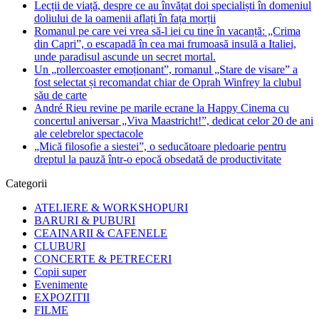
Lecții de viață, despre ce au învățat doi specialiști în domeniul
doliului de la oamenii aflați în fața morții
Romanul pe care vei vrea să-l iei cu tine în vacanță: „Crima
din Capri”, o escapadă în cea mai frumoasă insulă a Italiei,
unde paradisul ascunde un secret mortal.
Un „rollercoaster emoționant”, romanul „Stare de visare” a
fost selectat și recomandat chiar de Oprah Winfrey la clubul
său de carte
André Rieu revine pe marile ecrane la Happy Cinema cu
concertul aniversar „Viva Maastricht!”, dedicat celor 20 de ani
ale celebrelor spectacole
„Mică filosofie a siestei”, o seducătoare pledoarie pentru
dreptul la pauză într-o epocă obsedată de productivitate
Categorii
ATELIERE & WORKSHOPURI
BARURI & PUBURI
CEAINARII & CAFENELE
CLUBURI
CONCERTE & PETRECERI
Copii super
Evenimente
EXPOZITII
FILME