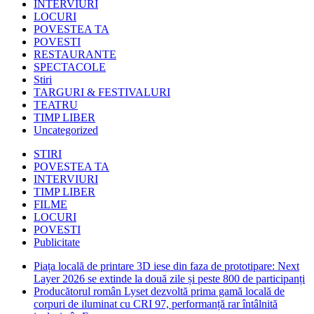
INTERVIURI
LOCURI
POVESTEA TA
POVESTI
RESTAURANTE
SPECTACOLE
Stiri
TARGURI & FESTIVALURI
TEATRU
TIMP LIBER
Uncategorized
STIRI
POVESTEA TA
INTERVIURI
TIMP LIBER
FILME
LOCURI
POVESTI
Publicitate
Piața locală de printare 3D iese din faza de prototipare: Next
Layer 2026 se extinde la două zile și peste 800 de participanți
Producătorul român Lyset dezvoltă prima gamă locală de
corpuri de iluminat cu CRI 97, performanță rar întâlnită