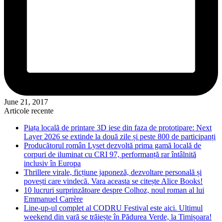
June 21, 2017
Articole recente
Piața locală de printare 3D iese din faza de prototipare: Next
Layer 2026 se extinde la două zile și peste 800 de participanți
Producătorul român Lyset dezvoltă prima gamă locală de
corpuri de iluminat cu CRI 97, performanță rar întâlnită
inclusiv în Europa
Thrillere virale, ficțiune japoneză, dezvoltare personală și
povești care vindecă. Vara aceasta se citește Alice Books!
10 lucruri surprinzătoare despre Colhoz, noul roman al lui
Emmanuel Carrère
Line-up-ul complet al CODRU Festival este aici. Ultimul
weekend din vară se trăiește în Pădurea Verde, la Timișoara!