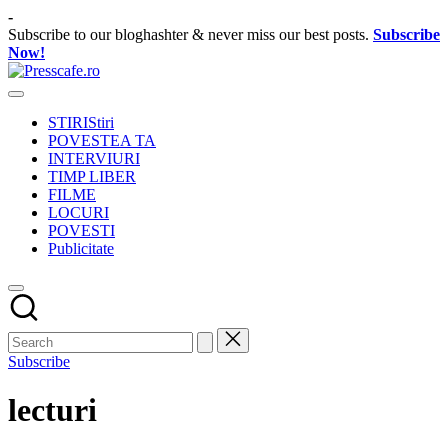
Skip
-
to
Subscribe to our bloghashter & never miss our best posts.
Subscribe
content
Now!
Presscafe.ro
Cafeneau
experientelor
STIRI
Stiri
urbane
POVESTEA TA
INTERVIURI
TIMP LIBER
FILME
LOCURI
POVESTI
Publicitate
Subscribe
lecturi