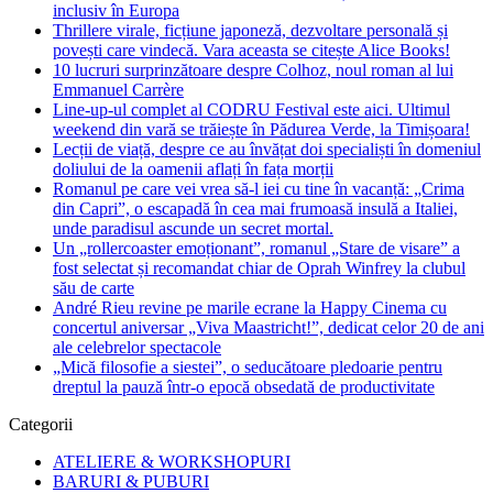
inclusiv în Europa
Thrillere virale, ficțiune japoneză, dezvoltare personală și
povești care vindecă. Vara aceasta se citește Alice Books!
10 lucruri surprinzătoare despre Colhoz, noul roman al lui
Emmanuel Carrère
Line-up-ul complet al CODRU Festival este aici. Ultimul
weekend din vară se trăiește în Pădurea Verde, la Timișoara!
Lecții de viață, despre ce au învățat doi specialiști în domeniul
doliului de la oamenii aflați în fața morții
Romanul pe care vei vrea să-l iei cu tine în vacanță: „Crima
din Capri”, o escapadă în cea mai frumoasă insulă a Italiei,
unde paradisul ascunde un secret mortal.
Un „rollercoaster emoționant”, romanul „Stare de visare” a
fost selectat și recomandat chiar de Oprah Winfrey la clubul
său de carte
André Rieu revine pe marile ecrane la Happy Cinema cu
concertul aniversar „Viva Maastricht!”, dedicat celor 20 de ani
ale celebrelor spectacole
„Mică filosofie a siestei”, o seducătoare pledoarie pentru
dreptul la pauză într-o epocă obsedată de productivitate
Categorii
ATELIERE & WORKSHOPURI
BARURI & PUBURI