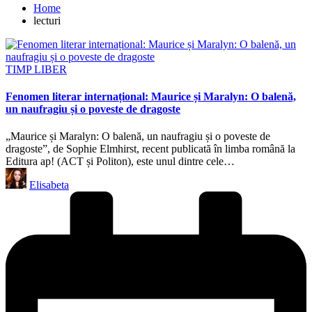
Home
lecturi
Posted
TIMP LIBER
in
Fenomen literar internațional: Maurice și Maralyn: O balenă,
un naufragiu și o poveste de dragoste
„Maurice și Maralyn: O balenă, un naufragiu și o poveste de
dragoste”, de Sophie Elmhirst, recent publicată în limba română la
Editura ap! (ACT și Politon), este unul dintre cele…
Posted
Elisabeta
by