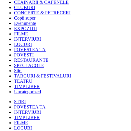
CEAINARII & CAFENELE
CLUBURI
CONCERTE & PETRECERI
Copii super
Evenimente
EXPOZITII
FILME
INTERVIURI
LOCURI
POVESTEA TA
POVESTI
RESTAURANTE
SPECTACOLE
Stiri
TARGURI & FESTIVALURI
TEATRU
TIMP LIBER
Uncategorized
STIRI
POVESTEA TA
INTERVIURI
TIMP LIBER
FILME
LOCURI