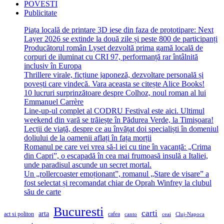
POVESTI
Publicitate
Piața locală de printare 3D iese din faza de prototipare: Next
Layer 2026 se extinde la două zile și peste 800 de participanți
Producătorul român Lyset dezvoltă prima gamă locală de
corpuri de iluminat cu CRI 97, performanță rar întâlnită
inclusiv în Europa
Thrillere virale, ficțiune japoneză, dezvoltare personală și
povești care vindecă. Vara aceasta se citește Alice Books!
10 lucruri surprinzătoare despre Colhoz, noul roman al lui
Emmanuel Carrère
Line-up-ul complet al CODRU Festival este aici. Ultimul
weekend din vară se trăiește în Pădurea Verde, la Timișoara!
Lecții de viață, despre ce au învățat doi specialiști în domeniul
doliului de la oamenii aflați în fața morții
Romanul pe care vei vrea să-l iei cu tine în vacanță: „Crima
din Capri”, o escapadă în cea mai frumoasă insulă a Italiei,
unde paradisul ascunde un secret mortal.
Un „rollercoaster emoționant”, romanul „Stare de visare” a
fost selectat și recomandat chiar de Oprah Winfrey la clubul
său de carte
Bucuresti
carti
arta
act si politon
cafea
canto
ceai
Cluj-Napoca