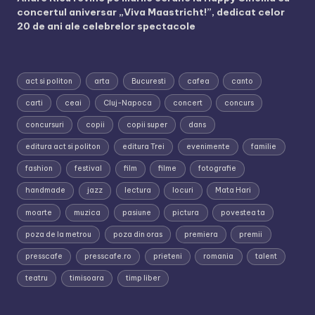
concertul aniversar „Viva Maastricht!”, dedicat celor
20 de ani ale celebrelor spectacole
act si politon
arta
Bucuresti
cafea
canto
carti
ceai
Cluj-Napoca
concert
concurs
concursuri
copii
copii super
dans
editura act si politon
editura Trei
evenimente
familie
fashion
festival
film
filme
fotografie
handmade
jazz
lectura
locuri
Mata Hari
moarte
muzica
pasiune
pictura
povestea ta
poza de la metrou
poza din oras
premiera
premii
presscafe
presscafe.ro
prieteni
romania
talent
teatru
timisoara
timp liber