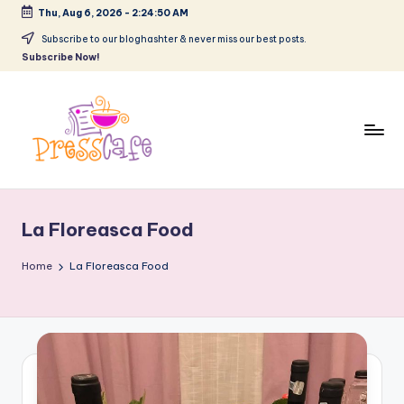
Thu, Aug 6, 2026
-
2:24:51 AM
Skip
Subscribe to our bloghashter & never miss our best posts.
Subscribe Now!
to
content
P
Cafeneau
r
experientelor
La Floreasca Food
urbane
e
s
Home
La Floreasca Food
s
c
a
f