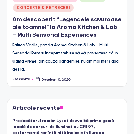
in
CONCERTE & PETRECERI
Am descoperit “Legendele savuroase
ale toamnei” la Aroma Kitchen & Lab
– Multi Sensorial Experiences
Raluca Vasile, gazda Aroma Kitchen & Lab - Multi
Sensorial Pentru început trebuie să vă povestesc că în
ultima vreme, din cauza pandemiei, nu am mai mers așa
des la…
Presscafe
October 10, 2020
Posted
by
Articole recente
Producătorul român Lyset dezvoltă prima gamă
locală de corpuri de iluminat cu CRI 97,
performanță rar întâlnită inclusiv în Europa