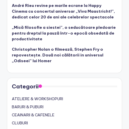
André Rieu revine pe marile ecrane la Happy
Cinema cu concertul aniversar „Viva Maastricht!”,
dedicat celor 20 de ani ale celebrelor spectacole
„Mică filosofie a siestei”, o seducătoare pledoarie
pentru dreptul la pauză într-o epocă obsedată de
productivitate
Christopher Nolan o filmează, Stephen Fry o
repovestește. Două noi călătorii in universul
„Odiseei” lui Homer
Categorii
ATELIERE & WORKSHOPURI
BARURI & PUBURI
CEAINARII & CAFENELE
CLUBURI