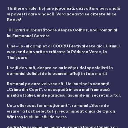
Thrillere virale, ficțiune japoneză, dezvoltare personală
și povești care vindecă. Vara aceasta se citește Alice
Books!
10 lucruri surprinzătoare despre Colhoz, noul roman al
lui Emmanuel Carrère
Line-up-ul complet al CODRU Festival este aici. Ultimul
weekend din vară se trăiește în Pădurea Verde, la
Timișoara!
Lecții de viață, despre ce au învățat doi specialiști în
domeniul doliului de la oamenii aflați în fața morții
Romanul pe care vei vrea să-l iei cu tine în vacanță:
„Crima din Capri”, o escapadă în cea mai frumoasă
insulă a Italiei, unde paradisul ascunde un secret mortal.
Un „rollercoaster emoționant”, romanul „Stare de
visare” a fost selectat și recomandat chiar de Oprah
Winfrey la clubul său de carte
André Rieu revine pe marile ecrane la Happy Cinema cu