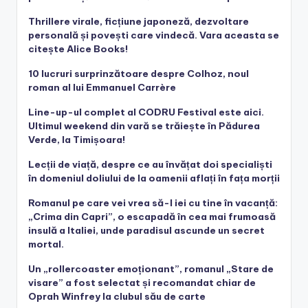
Thrillere virale, ficțiune japoneză, dezvoltare
personală și povești care vindecă. Vara aceasta se
citește Alice Books!
10 lucruri surprinzătoare despre Colhoz, noul
roman al lui Emmanuel Carrère
Line-up-ul complet al CODRU Festival este aici.
Ultimul weekend din vară se trăiește în Pădurea
Verde, la Timișoara!
Lecții de viață, despre ce au învățat doi specialiști
în domeniul doliului de la oamenii aflați în fața morții
Romanul pe care vei vrea să-l iei cu tine în vacanță:
„Crima din Capri”, o escapadă în cea mai frumoasă
insulă a Italiei, unde paradisul ascunde un secret
mortal.
Un „rollercoaster emoționant”, romanul „Stare de
visare” a fost selectat și recomandat chiar de
Oprah Winfrey la clubul său de carte