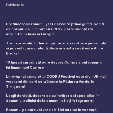
Publicitate
Producătorul român Lyset dezvoltă prima gamă locală
de corpuri de iluminat cu CRI 97, performanță rar
întâlnită inclusiv în Europa
Thrillere virale, ficțiune japoneză, dezvoltare personală
și povești care vindecă. Vara aceasta se citește Alice
Books!
10 lucruri surprinzătoare despre Colhoz, noul roman al
lui Emmanuel Carrère
Line-up-ul complet al CODRU Festival este aici. Ultimul
weekend din vară se trăiește în Pădurea Verde, la
Timișoara!
Lecții de viață, despre ce au învățat doi specialiști în
domeniul doliului de la oamenii aflați în fața morții
Romanul pe care vei vrea să-l iei cu tine în vacanță: