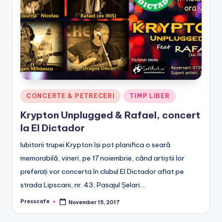
e
.
r
o
Posted
CONCERTE & PETRECERI
TIMP LIBER
in
Krypton Unplugged & Rafael, concert
la El Dictador
Iubitorii trupei Krypton își pot planifica o seară
memorabilă, vineri, pe 17 noiembrie, când artiștii lor
preferați vor concerta în clubul El Dictador aflat pe
strada Lipscani, nr. 43, Pasajul Șelari.…
Presscafe
November 15, 2017
Posted
by