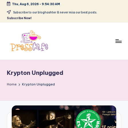
Thu, Aug 6, 2026
-
9:54:31 AM
Skip
Subscribe to our bloghashter & never miss our best posts.
Subscribe Now!
to
content
P
Cafeneau
r
experientelor
Krypton Unplugged
urbane
e
s
Home
Krypton Unplugged
s
c
a
f