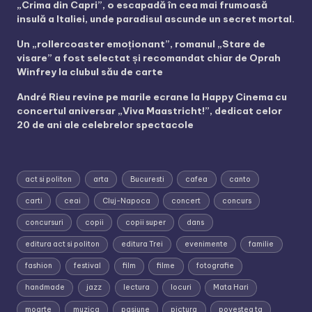
„Crima din Capri”, o escapadă în cea mai frumoasă
insulă a Italiei, unde paradisul ascunde un secret mortal.
Un „rollercoaster emoționant”, romanul „Stare de
visare” a fost selectat și recomandat chiar de Oprah
Winfrey la clubul său de carte
André Rieu revine pe marile ecrane la Happy Cinema cu
concertul aniversar „Viva Maastricht!”, dedicat celor
20 de ani ale celebrelor spectacole
act si politon
arta
Bucuresti
cafea
canto
carti
ceai
Cluj-Napoca
concert
concurs
concursuri
copii
copii super
dans
editura act si politon
editura Trei
evenimente
familie
fashion
festival
film
filme
fotografie
handmade
jazz
lectura
locuri
Mata Hari
moarte
muzica
pasiune
pictura
povestea ta