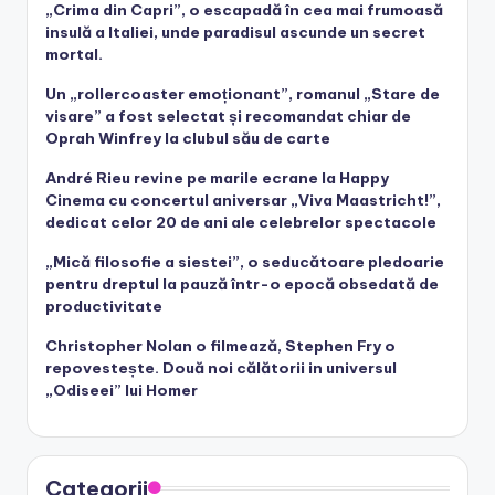
„Crima din Capri”, o escapadă în cea mai frumoasă
insulă a Italiei, unde paradisul ascunde un secret
mortal.
Un „rollercoaster emoționant”, romanul „Stare de
visare” a fost selectat și recomandat chiar de
Oprah Winfrey la clubul său de carte
André Rieu revine pe marile ecrane la Happy
Cinema cu concertul aniversar „Viva Maastricht!”,
dedicat celor 20 de ani ale celebrelor spectacole
„Mică filosofie a siestei”, o seducătoare pledoarie
pentru dreptul la pauză într-o epocă obsedată de
productivitate
Christopher Nolan o filmează, Stephen Fry o
repovestește. Două noi călătorii in universul
„Odiseei” lui Homer
Categorii