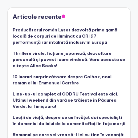
Articole recente
Producătorul român Lyset dezvoltă prima gamă
locală de corpuri de iluminat cu CRI 97,
performanță rar întâlnită inclusiv în Europa
Thrillere virale, ficțiune japoneză, dezvoltare
personală și povești care vindecă. Vara aceasta se
citește Alice Books!
10 lucruri surprinzătoare despre Colhoz, noul
roman al lui Emmanuel Carrère
Line-up-ul complet al CODRU Festival este aici.
Ultimul weekend din vară se trăiește în Pădurea
Verde, la Timișoara!
Lecții de viață, despre ce au învățat doi specialiști
în domeniul doliului de la oamenii aflați în fața morții
Romanul pe care vei vrea să-l iei cu tine în vacanță: