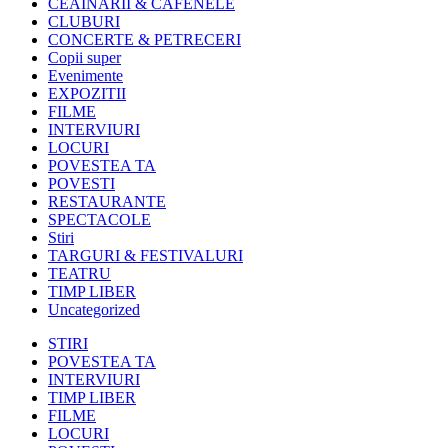
CEAINARII & CAFENELE
CLUBURI
CONCERTE & PETRECERI
Copii super
Evenimente
EXPOZITII
FILME
INTERVIURI
LOCURI
POVESTEA TA
POVESTI
RESTAURANTE
SPECTACOLE
Stiri
TARGURI & FESTIVALURI
TEATRU
TIMP LIBER
Uncategorized
STIRI
POVESTEA TA
INTERVIURI
TIMP LIBER
FILME
LOCURI