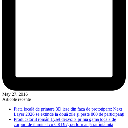
May 27, 2016
Articole recente
Piața locală de printare 3D iese din faza de prototipare: Next
Layer 2026 se extinde la două zile și peste 800 de participanți
Producătorul român Lyset dezvoltă prima gamă locală de
corpuri de iluminat cu CRI 97, performanță rar întâlnită