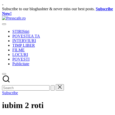
Skip
-
to
Subscribe to our bloghashter & never miss our best posts.
Subscribe
content
Now!
Presscafe.ro
Cafeneau
experientelor
STIRI
Stiri
urbane
POVESTEA TA
INTERVIURI
TIMP LIBER
FILME
LOCURI
POVESTI
Publicitate
Subscribe
iubim 2 roti