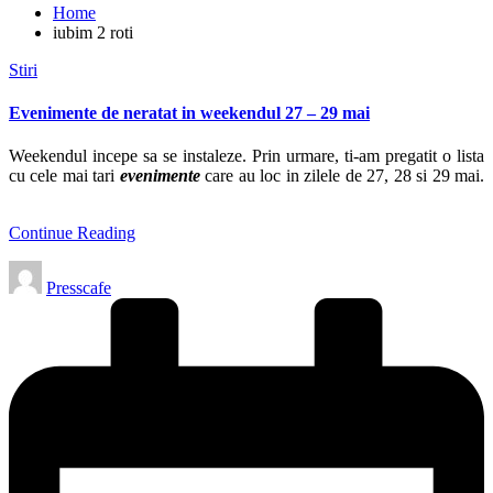
Home
iubim 2 roti
Posted
Stiri
in
Evenimente de neratat in weekendul 27 – 29 mai
Weekendul incepe sa se instaleze. Prin urmare, ti-am pregatit o lista
cu cele mai tari
evenimente
care au loc in zilele de 27, 28 si 29 mai.
Continue Reading
Posted
Presscafe
by