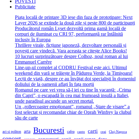
POVESTI
Publicitate
Piața locală de printare 3D iese din faza de prototipare: Next
Layer 2026 se extinde la două zile și peste 800 de participanți
Producătorul român Lyset dezvoltă prima gamă locală de
corpuri de iluminat cu CRI 97, performanță rar întâlnită
inclusiv în Europa
Thrillere virale, ficțiune japoneză, dezvoltare personală și
povești care vindecă. Vara aceasta se citește Alice Books!
10 lucruri surprinzătoare despre Colhoz, noul roman al lui
Emmanuel Carrère
Line-up-ul complet al CODRU Festival este aici. Ultimul
weekend din vară se trăiește în Pădurea Verde, la Timișoara!
Lecții de viață, despre ce au învățat doi specialiști în domeniul
doliului de la oamenii aflați în fața morții
Romanul pe care vei vrea să-l iei cu tine în vacanță: „Crima
din Capri”, o escapadă în cea mai frumoasă insulă a Italiei,
unde paradisul ascunde un secret mortal.
Un „rollercoaster emoționant”, romanul „Stare de visare” a
fost selectat și recomandat chiar de Oprah Winfrey la clubul
său de carte
Bucuresti
carti
arta
act si politon
cafea
canto
ceai
Cluj-Napoca
concert
concursuri
copii