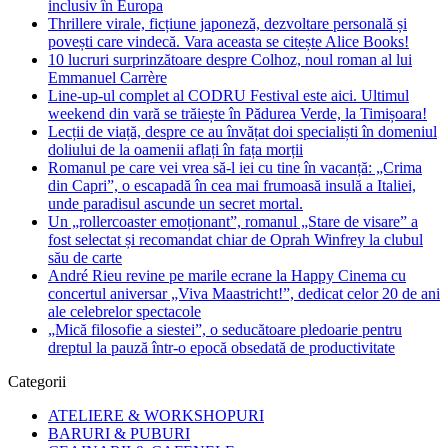
inclusiv în Europa
Thrillere virale, ficțiune japoneză, dezvoltare personală și
povești care vindecă. Vara aceasta se citește Alice Books!
10 lucruri surprinzătoare despre Colhoz, noul roman al lui
Emmanuel Carrère
Line-up-ul complet al CODRU Festival este aici. Ultimul
weekend din vară se trăiește în Pădurea Verde, la Timișoara!
Lecții de viață, despre ce au învățat doi specialiști în domeniul
doliului de la oamenii aflați în fața morții
Romanul pe care vei vrea să-l iei cu tine în vacanță: „Crima
din Capri”, o escapadă în cea mai frumoasă insulă a Italiei,
unde paradisul ascunde un secret mortal.
Un „rollercoaster emoționant”, romanul „Stare de visare” a
fost selectat și recomandat chiar de Oprah Winfrey la clubul
său de carte
André Rieu revine pe marile ecrane la Happy Cinema cu
concertul aniversar „Viva Maastricht!”, dedicat celor 20 de ani
ale celebrelor spectacole
„Mică filosofie a siestei”, o seducătoare pledoarie pentru
dreptul la pauză într-o epocă obsedată de productivitate
Categorii
ATELIERE & WORKSHOPURI
BARURI & PUBURI