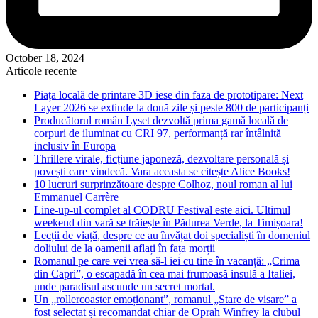
October 18, 2024
Articole recente
Piața locală de printare 3D iese din faza de prototipare: Next
Layer 2026 se extinde la două zile și peste 800 de participanți
Producătorul român Lyset dezvoltă prima gamă locală de
corpuri de iluminat cu CRI 97, performanță rar întâlnită
inclusiv în Europa
Thrillere virale, ficțiune japoneză, dezvoltare personală și
povești care vindecă. Vara aceasta se citește Alice Books!
10 lucruri surprinzătoare despre Colhoz, noul roman al lui
Emmanuel Carrère
Line-up-ul complet al CODRU Festival este aici. Ultimul
weekend din vară se trăiește în Pădurea Verde, la Timișoara!
Lecții de viață, despre ce au învățat doi specialiști în domeniul
doliului de la oamenii aflați în fața morții
Romanul pe care vei vrea să-l iei cu tine în vacanță: „Crima
din Capri”, o escapadă în cea mai frumoasă insulă a Italiei,
unde paradisul ascunde un secret mortal.
Un „rollercoaster emoționant”, romanul „Stare de visare” a
fost selectat și recomandat chiar de Oprah Winfrey la clubul