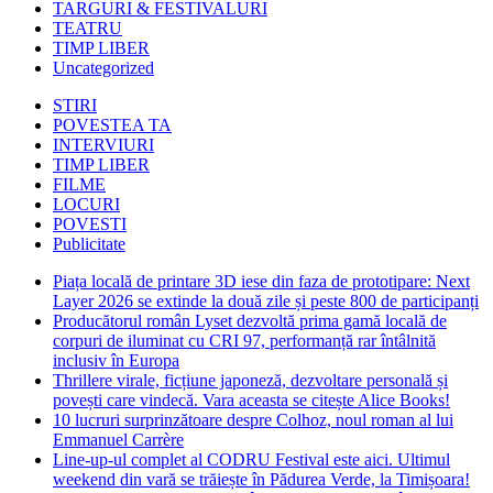
TARGURI & FESTIVALURI
TEATRU
TIMP LIBER
Uncategorized
STIRI
POVESTEA TA
INTERVIURI
TIMP LIBER
FILME
LOCURI
POVESTI
Publicitate
Piața locală de printare 3D iese din faza de prototipare: Next
Layer 2026 se extinde la două zile și peste 800 de participanți
Producătorul român Lyset dezvoltă prima gamă locală de
corpuri de iluminat cu CRI 97, performanță rar întâlnită
inclusiv în Europa
Thrillere virale, ficțiune japoneză, dezvoltare personală și
povești care vindecă. Vara aceasta se citește Alice Books!
10 lucruri surprinzătoare despre Colhoz, noul roman al lui
Emmanuel Carrère
Line-up-ul complet al CODRU Festival este aici. Ultimul
weekend din vară se trăiește în Pădurea Verde, la Timișoara!