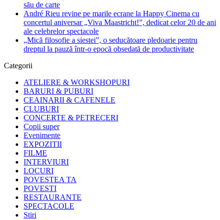
său de carte
André Rieu revine pe marile ecrane la Happy Cinema cu
concertul aniversar „Viva Maastricht!”, dedicat celor 20 de ani
ale celebrelor spectacole
„Mică filosofie a siestei”, o seducătoare pledoarie pentru
dreptul la pauză într-o epocă obsedată de productivitate
Categorii
ATELIERE & WORKSHOPURI
BARURI & PUBURI
CEAINARII & CAFENELE
CLUBURI
CONCERTE & PETRECERI
Copii super
Evenimente
EXPOZITII
FILME
INTERVIURI
LOCURI
POVESTEA TA
POVESTI
RESTAURANTE
SPECTACOLE
Stiri