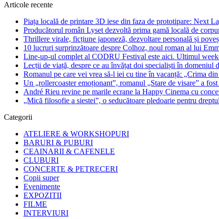
Articole recente
Piața locală de printare 3D iese din faza de prototipare: Next La
Producătorul român Lyset dezvoltă prima gamă locală de corpuri
Thrillere virale, ficțiune japoneză, dezvoltare personală și pove
10 lucruri surprinzătoare despre Colhoz, noul roman al lui Em
Line-up-ul complet al CODRU Festival este aici. Ultimul weeken
Lecții de viață, despre ce au învățat doi specialiști în domeniul d
Romanul pe care vei vrea să-l iei cu tine în vacanță: „Crima din
Un „rollercoaster emoționant”, romanul „Stare de visare” a fost
André Rieu revine pe marile ecrane la Happy Cinema cu concertu
„Mică filosofie a siestei”, o seducătoare pledoarie pentru dreptu
Categorii
ATELIERE & WORKSHOPURI
BARURI & PUBURI
CEAINARII & CAFENELE
CLUBURI
CONCERTE & PETRECERI
Copii super
Evenimente
EXPOZITII
FILME
INTERVIURI