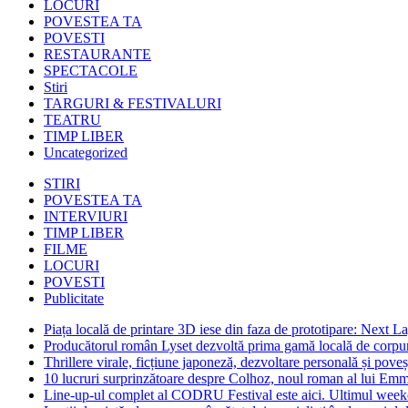
LOCURI
POVESTEA TA
POVESTI
RESTAURANTE
SPECTACOLE
Stiri
TARGURI & FESTIVALURI
TEATRU
TIMP LIBER
Uncategorized
STIRI
POVESTEA TA
INTERVIURI
TIMP LIBER
FILME
LOCURI
POVESTI
Publicitate
Piața locală de printare 3D iese din faza de prototipare: Next La
Producătorul român Lyset dezvoltă prima gamă locală de corpuri
Thrillere virale, ficțiune japoneză, dezvoltare personală și pove
10 lucruri surprinzătoare despre Colhoz, noul roman al lui Em
Line-up-ul complet al CODRU Festival este aici. Ultimul weeken