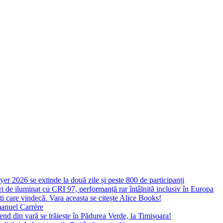
yer 2026 se extinde la două zile și peste 800 de participanți
 de iluminat cu CRI 97, performanță rar întâlnită inclusiv în Europa
ști care vindecă. Vara aceasta se citește Alice Books!
manuel Carrère
d din vară se trăiește în Pădurea Verde, la Timișoara!