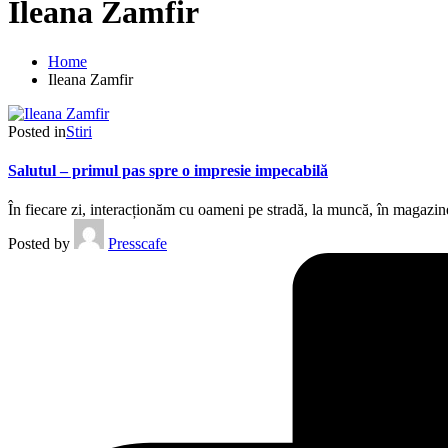
Ileana Zamfir
Home
Ileana Zamfir
Posted in
Stiri
Salutul – primul pas spre o impresie impecabilă
În fiecare zi, interacționăm cu oameni pe stradă, la muncă, în magazin
Posted by
Presscafe