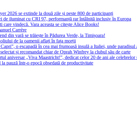
yer 2026 se extinde la două zile și peste 800 de participanți
 de iluminat cu CRI 97, performanță rar întâlnită inclusiv în Europa
ști care vindecă. Vara aceasta se citește Alice Books!
manuel Carrère
d din vară se trăiește în Pădurea Verde, la Timișoara!
oliului de la oamenii aflați în fața morții
 Capri”, o escapadă în cea mai frumoasă insulă a Italiei, unde paradisul
 selectat și recomandat chiar de Oprah Winfrey la clubul său de carte
l aniversar „Viva Maastricht!”, dedicat celor 20 de ani ale celebrelor 
l la pauză într-o epocă obsedată de productivitate