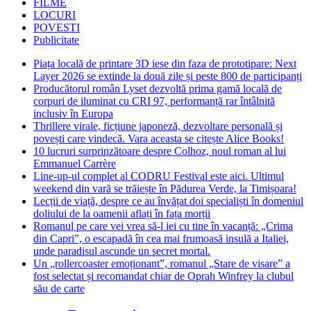
FILME
LOCURI
POVESTI
Publicitate
Piața locală de printare 3D iese din faza de prototipare: Next
Layer 2026 se extinde la două zile și peste 800 de participanți
Producătorul român Lyset dezvoltă prima gamă locală de
corpuri de iluminat cu CRI 97, performanță rar întâlnită
inclusiv în Europa
Thrillere virale, ficțiune japoneză, dezvoltare personală și
povești care vindecă. Vara aceasta se citește Alice Books!
10 lucruri surprinzătoare despre Colhoz, noul roman al lui
Emmanuel Carrère
Line-up-ul complet al CODRU Festival este aici. Ultimul
weekend din vară se trăiește în Pădurea Verde, la Timișoara!
Lecții de viață, despre ce au învățat doi specialiști în domeniul
doliului de la oamenii aflați în fața morții
Romanul pe care vei vrea să-l iei cu tine în vacanță: „Crima
din Capri”, o escapadă în cea mai frumoasă insulă a Italiei,
unde paradisul ascunde un secret mortal.
Un „rollercoaster emoționant”, romanul „Stare de visare” a
fost selectat și recomandat chiar de Oprah Winfrey la clubul
său de carte