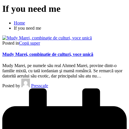
If you need me
Home
If you need me
Posted in
Copii super
Mudy Marei, combinație de culturi, voce unică
Mudy Marei, pe numele său real Ahmed Marei, provine dintr-o
familie mixtă, cu tată iordanian şi mamă româncă. Se remarcă ușor
datorită aerului său exotic, dar principalul său atu nu…
Posted by
Presscafe