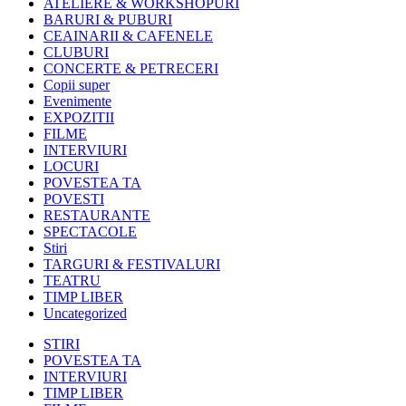
ATELIERE & WORKSHOPURI
BARURI & PUBURI
CEAINARII & CAFENELE
CLUBURI
CONCERTE & PETRECERI
Copii super
Evenimente
EXPOZITII
FILME
INTERVIURI
LOCURI
POVESTEA TA
POVESTI
RESTAURANTE
SPECTACOLE
Stiri
TARGURI & FESTIVALURI
TEATRU
TIMP LIBER
Uncategorized
STIRI
POVESTEA TA
INTERVIURI
TIMP LIBER