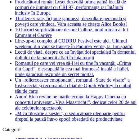
Producătorul român Lyset dezvoltă prima gamă locală de
corpuri de iluminat cu CRI 97, performanță rar întâlnită
inclusiv în Europa
Thrillere virale, ficțiune japoneză, dezvoltare personală și
povești care vindecă. Vara aceasta se citește Alice Books!
10 lucruri surprinzătoare despre Colhoz, noul roman al lui
Emmanuel Carrère
Line-up-ul complet al CODRU Festival este aici. Ultimul
weekend din vară se trăiește în Pădurea Verde, la Timișoara!
Lecții de viață, despre ce au învățat doi specialiști în domeniul
doliului de la oamenii aflați în fața morții
Romanul pe care vei vrea să-l iei cu tine în vacanță: „Crima
din Capri”, o escapadă în cea mai frumoasă insulă a Italiei,
unde paradisul ascunde un secret mortal.
Un „rollercoaster emoționant”, romanul „Stare de visare” a
fost selectat și recomandat chiar de Oprah Winfrey la clubul
său de carte
André Rieu revine pe marile ecrane la Happy Cinema cu
concertul aniversar „Viva Maastricht!”, dedicat celor 20 de ani
ale celebrelor spectacole
„Mică filosofie a siestei”, o seducătoare pledoarie pentru
dreptul la pauză într-o epocă obsedată de productivitate
Categorii