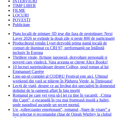
INTERVIURI
TIMP LIBER
FILME
LOCURI
POVESTI
Publicitate
Piața locală de printare 3D iese din faza de prototipare: Next
Layer 2026 se extinde la două zile și peste 800 de participanți
Producătorul român Lyset dezvoltă prima gamă locală de
corpuri de iluminat cu CRI 97, performanță rar întâlnită
inclusiv în Europa
Thrillere virale, ficțiune japoneză, dezvoltare personală și
povești care vindecă. Vara aceasta se citește Alice Books!
10 lucruri surprinzătoare despre Colhoz, noul roman al lui
Emmanuel Carrère
Line-up-ul complet al CODRU Festival este aici. Ultimul
weekend din vară se trăiește în Pădurea Verde, la Timișoara!
Lecții de viață, despre ce au învățat doi specialiști în domeniul
doliului de la oamenii aflați în fața morții
Romanul pe care vei vrea să-l iei cu tine în vacanță: „Crima
din Capri”, o escapadă în cea mai frumoasă insulă a Italiei,
unde paradisul ascunde un secret mortal.
Un „rollercoaster emoționant”, romanul „Stare de visare” a
fost selectat și recomandat chiar de Oprah Winfrey la clubul