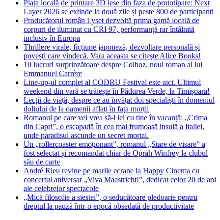
Piața locală de printare 3D iese din faza de prototipare: Next
Layer 2026 se extinde la două zile și peste 800 de participanți
Producătorul român Lyset dezvoltă prima gamă locală de
corpuri de iluminat cu CRI 97, performanță rar întâlnită
inclusiv în Europa
Thrillere virale, ficțiune japoneză, dezvoltare personală și
povești care vindecă. Vara aceasta se citește Alice Books!
10 lucruri surprinzătoare despre Colhoz, noul roman al lui
Emmanuel Carrère
Line-up-ul complet al CODRU Festival este aici. Ultimul
weekend din vară se trăiește în Pădurea Verde, la Timișoara!
Lecții de viață, despre ce au învățat doi specialiști în domeniul
doliului de la oamenii aflați în fața morții
Romanul pe care vei vrea să-l iei cu tine în vacanță: „Crima
din Capri”, o escapadă în cea mai frumoasă insulă a Italiei,
unde paradisul ascunde un secret mortal.
Un „rollercoaster emoționant”, romanul „Stare de visare” a
fost selectat și recomandat chiar de Oprah Winfrey la clubul
său de carte
André Rieu revine pe marile ecrane la Happy Cinema cu
concertul aniversar „Viva Maastricht!”, dedicat celor 20 de ani
ale celebrelor spectacole
„Mică filosofie a siestei”, o seducătoare pledoarie pentru
dreptul la pauză într-o epocă obsedată de productivitate