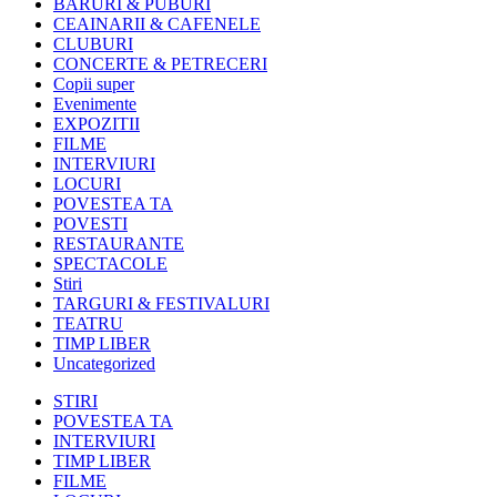
BARURI & PUBURI
CEAINARII & CAFENELE
CLUBURI
CONCERTE & PETRECERI
Copii super
Evenimente
EXPOZITII
FILME
INTERVIURI
LOCURI
POVESTEA TA
POVESTI
RESTAURANTE
SPECTACOLE
Stiri
TARGURI & FESTIVALURI
TEATRU
TIMP LIBER
Uncategorized
STIRI
POVESTEA TA
INTERVIURI
TIMP LIBER
FILME