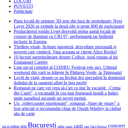
LOCURI
POVESTI
Publicitate
Piața locală de printare 3D iese din faza de prototipare: Next
Layer 2026 se extinde la două zile și peste 800 de participanți
Producătorul român Lyset dezvoltă prima gamă locală de
corpuri de iluminat cu CRI 97, performanță rar întâlnită
inclusiv în Europa
Thrillere virale, ficțiune japoneză, dezvoltare personală și
povești care vindecă. Vara aceasta se citește Alice Books!
10 lucruri surprinzătoare despre Colhoz, noul roman al lui
Emmanuel Carrère
Line-up-ul complet al CODRU Festival este aici. Ultimul
weekend din vară se trăiește în Pădurea Verde, la Timișoara!
Lecții de viață, despre ce au învățat doi specialiști în domeniul
doliului de la oamenii aflați în fața morții
Romanul pe care vei vrea să-l iei cu tine în vacanță: „Crima
din Capri”, o escapadă în cea mai frumoasă insulă a Italiei,
unde paradisul ascunde un secret mortal.
Un „rollercoaster emoționant”, romanul „Stare de visare” a
fost selectat și recomandat chiar de Oprah Winfrey la clubul
său de carte
Bucuresti
concert
carti
arta
act si politon
cafea
canto
ceai
Cluj-Napoca