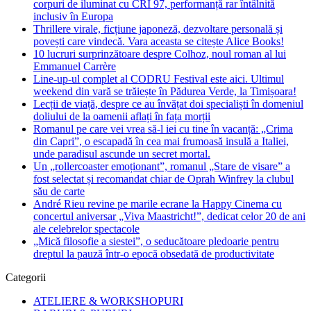
corpuri de iluminat cu CRI 97, performanță rar întâlnită
inclusiv în Europa
Thrillere virale, ficțiune japoneză, dezvoltare personală și
povești care vindecă. Vara aceasta se citește Alice Books!
10 lucruri surprinzătoare despre Colhoz, noul roman al lui
Emmanuel Carrère
Line-up-ul complet al CODRU Festival este aici. Ultimul
weekend din vară se trăiește în Pădurea Verde, la Timișoara!
Lecții de viață, despre ce au învățat doi specialiști în domeniul
doliului de la oamenii aflați în fața morții
Romanul pe care vei vrea să-l iei cu tine în vacanță: „Crima
din Capri”, o escapadă în cea mai frumoasă insulă a Italiei,
unde paradisul ascunde un secret mortal.
Un „rollercoaster emoționant”, romanul „Stare de visare” a
fost selectat și recomandat chiar de Oprah Winfrey la clubul
său de carte
André Rieu revine pe marile ecrane la Happy Cinema cu
concertul aniversar „Viva Maastricht!”, dedicat celor 20 de ani
ale celebrelor spectacole
„Mică filosofie a siestei”, o seducătoare pledoarie pentru
dreptul la pauză într-o epocă obsedată de productivitate
Categorii
ATELIERE & WORKSHOPURI